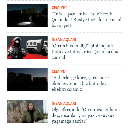
CEMİYET
"Er kes qaça, er kes kete": cenk
Qırımdaki Rusiye turistlerine nasıl
barıp yetti
İNSAN AQLARI
"Qırım birdemligi" işini toqtattı,
tintüv ve tutuvlar ise Qırımda daa
çoq oldı
CEMİYET
"Haberlerge köre, yarıq bere
ekenler, amma biz bütünley
ekektriksizmiz"
İNSAN AQLARI
Olğa Skrıpnık: "Qırım azat etilsin
dep, insanlar yarıqsız ve suvsuz
yaşamağa azırlar"