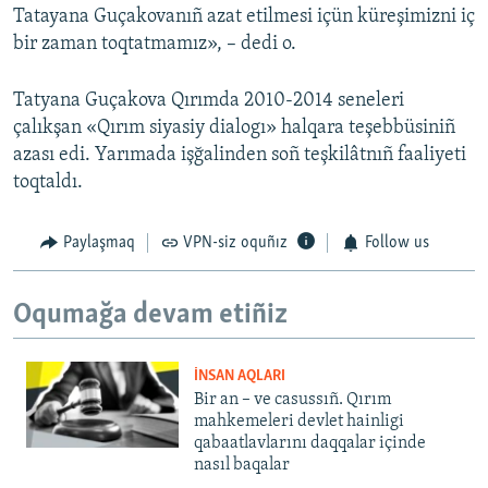
Tatayana Guçakovanıñ azat etilmesi içün küreşimizni iç
bir zaman toqtatmamız», – dedi o.
Tatyana Guçakova Qırımda 2010-2014 seneleri
çalıkşan «Qırım siyasiy dialogı» halqara teşebbüsiniñ
azası edi. Yarımada işğalinden soñ teşkilâtnıñ faaliyeti
toqtaldı.
Paylaşmaq
VPN-siz oquñız
Follow us
Oqumağa devam etiñiz
İNSAN AQLARI
Bir an – ve casussıñ. Qırım
mahkemeleri devlet hainligi
qabaatlavlarını daqqalar içinde
nasıl baqalar