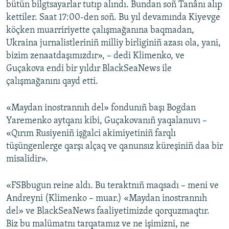
bütün bilgtsayarlar tutıp alındı. Bundan soñ Tanânı alıp
kettiler. Saat 17:00-den soñ. Bu yıl devamında Kiyevge
köçken muarririyette çalışmağanına baqmadan,
Ukraina jurnalistleriniñ milliy birliginiñ azası ola, yani,
bizim zenaatdaşımızdır», – dedi Klimenko, ve
Guçakova endi bir yıldır BlackSeaNews ile
çalışmağanını qayd etti.
«Maydan inostrannıh del» fondunıñ başı Bogdan
Yaremenko aytqanı kibi, Guçakovanıñ yaqalanuvı –
«Qırım Rusiyeniñ işğalci akimiyetiniñ farqlı
tüşüngenlerge qarşı alçaq ve qanunsız küreşiniñ daa bir
misalidir».
«FSBbugun reine aldı. Bu teraktnıñ maqsadı – meni ve
Andreyni (Klimenko – muar.) «Maydan inostrannıh
del» ve BlackSeaNews faaliyetimizde qorquzmaqtır.
Biz bu malümatnı tarqatamız ve ne işimizni, ne