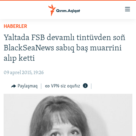
Link
açıqlığı
Esas
HABERLER
mündericege
HABERLER
Yaltada FSB devamlı tintüvden soñ
qaytmaq
SİYASET
Baş
BlackSeaNews sabıq baş muarrini
İQTİSADİYAT
navigatsiyağa
alıp ketti
qaytmaq
CEMİYET
Qıdıruvğa
09 aprel 2015, 19:26
MEDENİYET
qaytmaq
Paylaşmaq
VPN-siz oquñız
İNSAN AQLARI
VİDEO
SÜRET
BLOGLAR
FİKİR