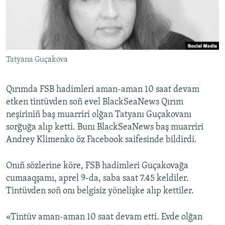
Русский
Українською
Tatyana Guçakova
QOŞULIÑIZ!
Qırımda FSB hadimleri aman-aman 10 saat devam
etken tintüvden soñ evel BlackSeaNews Qırım
RFE/RS bütün saytları
neşiriniñ baş muarriri olğan Tatyanı Guçakovanı
sorğuğa alıp ketti. Bunı BlackSeaNews baş muarriri
Andrey Klimenko öz Facebook saifesinde bildirdi.
Onıñ sözlerine köre, FSB hadimleri Guçakovağa
cumaaqşamı, aprel 9-da, saba saat 7.45 keldiler.
Tintüvden soñ onı belgisiz yönelişke alıp kettiler.
«Tintüv aman-aman 10 saat devam etti. Evde olğan