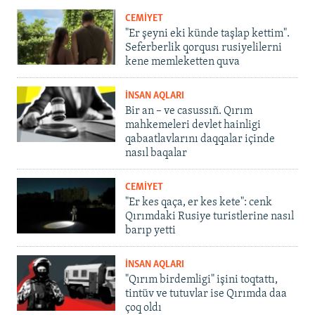
CEMİYET
"Er şeyni eki künde taşlap kettim".
Seferberlik qorqusı rusiyelilerni
kene memleketten quva
İNSAN AQLARI
Bir an – ve casussıñ. Qırım
mahkemeleri devlet hainligi
qabaatlavlarını daqqalar içinde
nasıl baqalar
CEMİYET
"Er kes qaça, er kes kete": cenk
Qırımdaki Rusiye turistlerine nasıl
barıp yetti
İNSAN AQLARI
"Qırım birdemligi" işini toqtattı,
tintüv ve tutuvlar ise Qırımda daa
çoq oldı