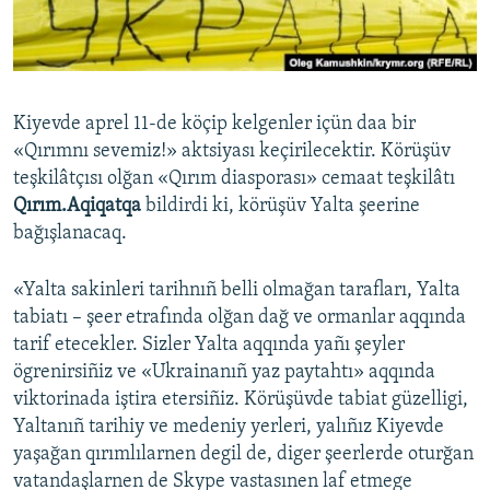
Русский
Українською
Kiyevde aprel 11-de köçip kelgenler içün daa bir
QOŞULIÑIZ!
«Qırımnı sevemiz!» aktsiyası keçirilecektir. Körüşüv
teşkilâtçısı olğan «Qırım diasporası» cemaat teşkilâtı
Qırım.Aqiqatqa
bildirdi ki, körüşüv Yalta şeerine
bağışlanacaq.
RFE/RS bütün saytları
«Yalta sakinleri tarihnıñ belli olmağan tarafları, Yalta
tabiatı – şeer etrafında olğan dağ ve ormanlar aqqında
tarif etecekler. Sizler Yalta aqqında yañı şeyler
ögrenirsiñiz ve «Ukrainanıñ yaz paytahtı» aqqında
viktorinada iştira etersiñiz. Körüşüvde tabiat güzelligi,
Yaltanıñ tarihiy ve medeniy yerleri, yalıñız Kiyevde
yaşağan qırımlılarnen degil de, diger şeerlerde oturğan
vatandaşlarnen de Skype vastasınen laf etmege