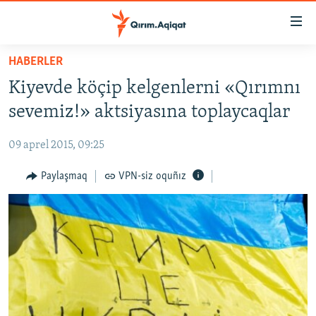
Link
açıqlığı
Esas
HABERLER
mündericege
HABERLER
Kiyevde köçip kelgenlerni «Qırımnı
qaytmaq
SİYASET
Baş
sevemiz!» aktsiyasına toplaycaqlar
İQTİSADİYAT
navigatsiyağa
qaytmaq
09 aprel 2015, 09:25
CEMİYET
Qıdıruvğa
MEDENİYET
Paylaşmaq
VPN-siz oquñız
qaytmaq
İNSAN AQLARI
VİDEO
SÜRET
BLOGLAR
FİKİR