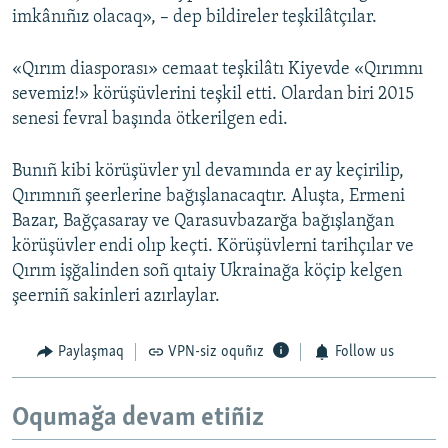
imkânıñız olacaq», – dep bildireler teşkilâtçılar.
«Qırım diasporası» cemaat teşkilâtı Kiyevde «Qırımnı
sevemiz!» körüşüvlerini teşkil etti. Olardan biri 2015
senesi fevral başında ötkerilgen edi.
Bunıñ kibi körüşüvler yıl devamında er ay keçirilip,
Qırımnıñ şeerlerine bağışlanacaqtır. Aluşta, Ermeni
Bazar, Bağçasaray ve Qarasuvbazarğa bağışlanğan
körüşüvler endi olıp keçti. Körüşüvlerni tarihçılar ve
Qırım işğalinden soñ qıtaiy Ukrainağa köçip kelgen
şeerniñ sakinleri azırlaylar.
Paylaşmaq
VPN-siz oquñız
Follow us
Oqumağa devam etiñiz