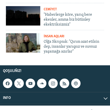
CEMİYET
"Haberlerge köre, yarıq bere
ekenler, amma biz bütünley
ekektriksizmiz"
İNSAN AQLARI
Olğa Skrıpnık: "Qırım azat etilsin
dep, insanlar yarıqsız ve suvsuz
yaşamağa azırlar"
QOŞULIÑIZ!
INFO