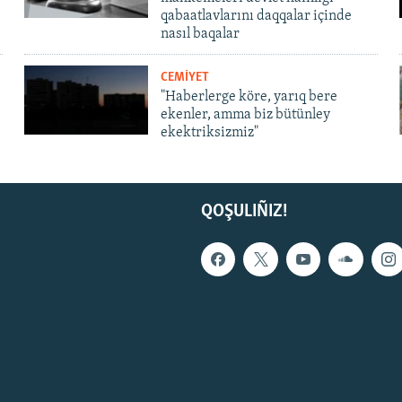
qabaatlavlarını daqqalar içinde
nasıl baqalar
CEMİYET
"Haberlerge köre, yarıq bere
ekenler, amma biz bütünley
ekektriksizmiz"
QOŞULIÑIZ!