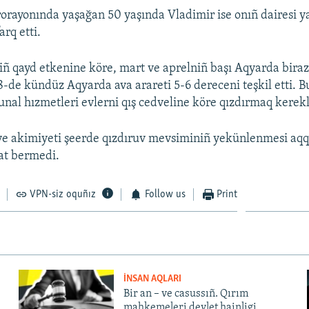
orayonında yaşağan 50 yaşında Vladimir ise onıñ dairesi y
arq etti.
niñ qayd etkenine köre, mart ve aprelniñ başı Aqyarda biraz
8-de kündüz Aqyarda ava arareti 5-6 dereceni teşkil etti. 
al hızmetleri evlerni qış cedveline köre qızdırmaq kerekl
e akimiyeti şeerde qızdıruv mevsiminiñ yekünlenmesi aqqı
t bermedi.
VPN-siz oquñız
Follow us
Print
İNSAN AQLARI
Bir an – ve casussıñ. Qırım
mahkemeleri devlet hainligi