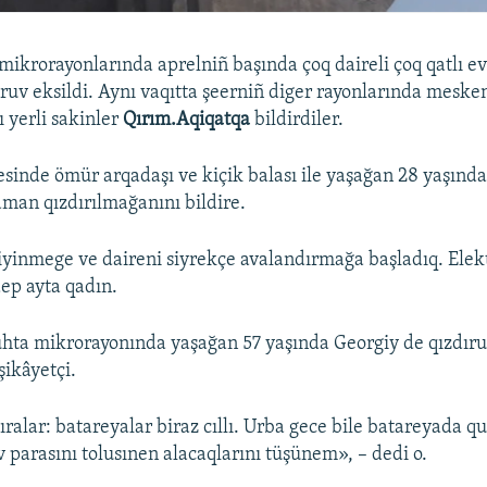
mikrorayonlarında aprelniñ başında çoq daireli çoq qatlı e
ruv eksildi. Aynı vaqıtta şeerniñ diger rayonlarında meske
ı yerli sakinler
Qırım.Aqiqatqa
bildirdiler.
sinde ömür arqadaşı ve kiçik balası ile yaşağan 28 yaşınd
man qızdırılmağanını bildire.
kiyinmege ve daireni siyrekçe avalandırmağa başladıq. Elekt
dep ayta qadın.
hta mikrorayonında yaşağan 57 yaşında Georgiy de qızdır
şikâyetçi.
ralar: batareyalar biraz cıllı. Urba gece bile batareyada q
parasını tolusınen alacaqlarını tüşünem», – dedi o.