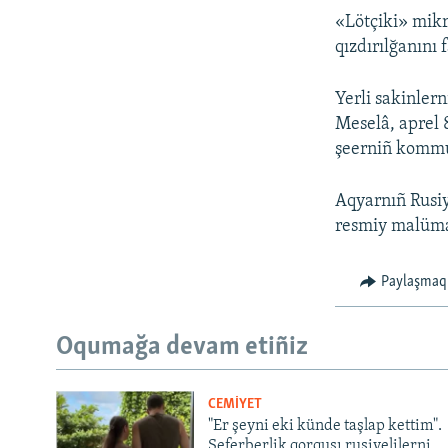
«Lötçiki» mikr
qızdırılğanını f
Yerli sakinler
Meselâ, aprel 
şeerniñ kommun
Aqyarnıñ Rusiy
resmiy malüma
Paylaşmaq
Oqumağa devam etiñiz
CEMİYET
"Er şeyni eki künde taşlap kettim".
Seferberlik qorqusı rusiyelilerni