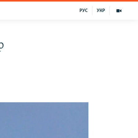
РУС
УКР
p