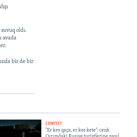
ahşı
 suvuq oldı.
Bu avada
er.
nda bir de bir
CEMİYET
"Er kes qaça, er kes kete": cenk
Qırımdaki Rusiye turistlerine nasıl