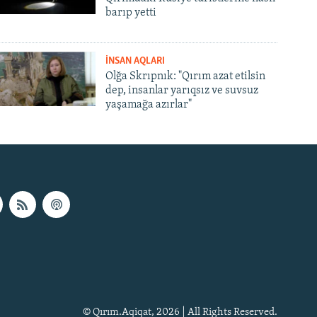
barıp yetti
İNSAN AQLARI
Olğa Skrıpnık: "Qırım azat etilsin
dep, insanlar yarıqsız ve suvsuz
yaşamağa azırlar"
© Qırım.Aqiqat, 2026 | All Rights Reserved.