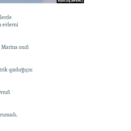
vlerde
n evlerni
a Marina onıñ
rik qızdırğıçnı
uvnıñ
urumadı.