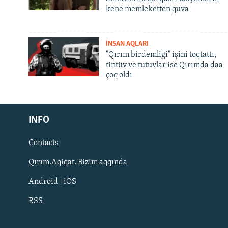
kene memleketten quva
İNSAN AQLARI
"Qırım birdemligi" işini toqtattı,
tintüv ve tutuvlar ise Qırımda daa
çoq oldı
Русский
INFO
Українською
Contacts
QOŞULIÑIZ!
Qırım.Aqiqat. Bizim aqqında
Android | iOS
RSS
RFE/RS bütün saytları