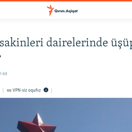
sakinleri dairelerinde üşü
r
0:44
VPN-siz oquñız