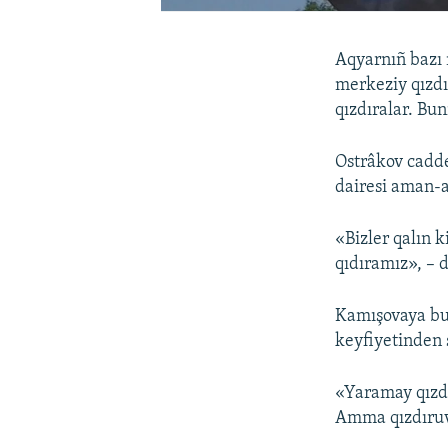
Aqyarnıñ bazı 
merkeziy qızdı
qızdıralar. Bun
Ostrâkov cadde
dairesi aman-a
«Bizler qalın 
qıdıramız», – 
Kamışovaya bu
keyfiyetinden 
«Yaramay qızdı
Amma qızdıruv 