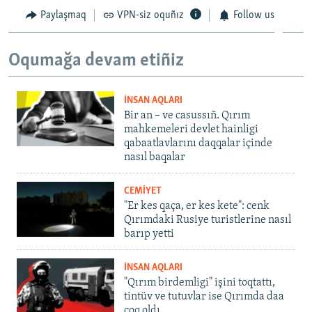
Paylaşmaq
VPN-siz oquñız
Follow us
Oqumağa devam etiñiz
İNSAN AQLARI
Bir an – ve casussıñ. Qırım
mahkemeleri devlet hainligi
qabaatlavlarını daqqalar içinde
nasıl baqalar
CEMİYET
"Er kes qaça, er kes kete": cenk
Qırımdaki Rusiye turistlerine nasıl
barıp yetti
İNSAN AQLARI
"Qırım birdemligi" işini toqtattı,
tintüv ve tutuvlar ise Qırımda daa
çoq oldı