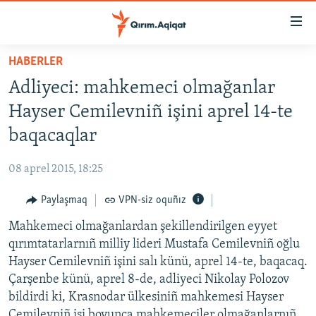
Link
açıqlığı
Esas
HABERLER
mündericege
HABERLER
Adliyeci: mahkemeci olmağanlar
qaytmaq
SİYASET
Baş
Hayser Cemilevniñ işini aprel 14-te
İQTİSADİYAT
navigatsiyağa
baqacaqlar
qaytmaq
CEMİYET
Qıdıruvğa
08 aprel 2015, 18:25
MEDENİYET
qaytmaq
Paylaşmaq
VPN-siz oquñız
İNSAN AQLARI
Mahkemeci olmağanlardan şekillendirilgen eyyet
VİDEO
qırımtatarlarnıñ milliy lideri Mustafa Cemilevniñ oğlu
SÜRET
Hayser Cemilevniñ işini salı künü, aprel 14-te, baqacaq.
BLOGLAR
Çarşenbe künü, aprel 8-de, adliyeci Nikolay Polozov
bildirdi ki, Krasnodar ülkesiniñ mahkemesi Hayser
FİKİR
Cemilevniñ işi boyunca mahkemeciler olmağanlarnıñ