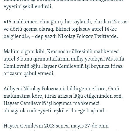
eyyetini şekillendirdi.
Русский
Українською
«16 mahkemeci olmağan şahıs saylandı, olardan 12 esas
ve dörtü qoşma olaraq. Birinci toplaşuv aprel 14-ke
belgilendi», – dep yazdı Nikolay Polozov Twitterde.
QOŞULIÑIZ!
Malüm olğanı kibi, Krasnodar ülkesiniñ mahkemesi
aprel 8 künü qırımtatarlarnıñ milliy yetekçisi Mustafa
RFE/RS bütün saytları
Cemilevniñ oğlu Hayser Cemilevniñ işi boyunca itiraz
arizasını qabul etmedi.
Adliyeci Nikolay Polozovnıñ bildirgenine köre, Onıñ
malümatına köre, itiraz arizası lâğu etilgeninden soñ,
Hayser Cemilevniñ işi boyunca mahkemeci
olmağanlarnıñ eyyeti teşkil etilmege başlandı.
Hayser Cemilevni 2013 senesi mayıs 27-de onıñ