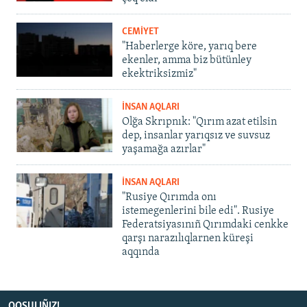
CEMİYET
"Haberlerge köre, yarıq bere
ekenler, amma biz bütünley
ekektriksizmiz"
İNSAN AQLARI
Olğa Skrıpnık: "Qırım azat etilsin
dep, insanlar yarıqsız ve suvsuz
yaşamağa azırlar"
İNSAN AQLARI
"Rusiye Qırımda onı
istemegenlerini bile edi". Rusiye
Federatsiyasınıñ Qırımdaki cenkke
qarşı narazılıqlarnen küreşi
aqqında
QOŞULIÑIZ!