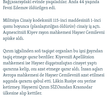
Bağçasaraydaki evinde yaqaladılar. Anda 44 yaşında
Fevzi Edemov öldürilgen edi.
Militsiya Cinaiy kodeksniñ 115-inci maddesiniñ 1-inci
qısmı boyunca (planlaştırılğan öldürüv) cinaiy iş açtı.
Aqmescitniñ Kiyev rayon mahkemesi Hayser Cemilevni
apiske aldı.
Qırım işğalinden soñ taqiqat organları bu işni ğayrıdan
taqiq etmege qarar berdiler. Kiyevniñ Apellâtsion
mahkemesi ise Hayser diqqatsızlıqtan cinayet yaptı
qararına kelip, onı azat etmege qarar aldı. İnsan aqları
Avropa mahkemesi de Hayser Cemilevniñ azat etilmesi
aqqında qararnı qabul etti. Lâkin Rusiye onı yerine
ketirmey. Hayserni Qırım SİZOsından Krasnodar
ülkesine alıp kettiler.