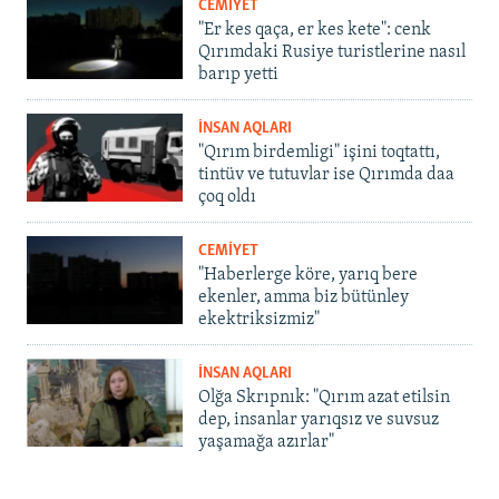
CEMİYET
"Er kes qaça, er kes kete": cenk
Qırımdaki Rusiye turistlerine nasıl
barıp yetti
İNSAN AQLARI
"Qırım birdemligi" işini toqtattı,
tintüv ve tutuvlar ise Qırımda daa
çoq oldı
CEMİYET
"Haberlerge köre, yarıq bere
ekenler, amma biz bütünley
ekektriksizmiz"
İNSAN AQLARI
Olğa Skrıpnık: "Qırım azat etilsin
dep, insanlar yarıqsız ve suvsuz
yaşamağa azırlar"