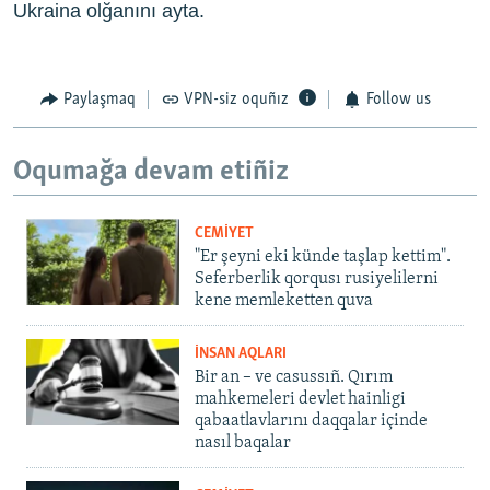
Ukraina olğanını ayta.
Paylaşmaq
VPN-siz oquñız
Follow us
Oqumağa devam etiñiz
CEMİYET
"Er şeyni eki künde taşlap kettim".
Seferberlik qorqusı rusiyelilerni
kene memleketten quva
İNSAN AQLARI
Bir an – ve casussıñ. Qırım
mahkemeleri devlet hainligi
qabaatlavlarını daqqalar içinde
nasıl baqalar