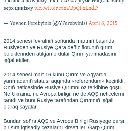
про анексію Криму. Як і в 2014 аргументація злочину -
верх цинізму
pic.twitter.com/BpQPnLndI7
— Yevhen Perebyinis (@YPerebyinis)
April 8, 2015
2014 senesi fevralniñ soñunda martnıñ başında
Rusiyeden ve Rusiye Qara deñiz flotunıñ qırım
bölüklerinden atılğan ordular Qırım yarımadasını
işğal ettiler.
2014 senesi mart 16 künü Qırım ve Aqyarda
yarımadanıñ statusı aqqında «referendum» keçirildi.
Onıñ neticesinde Rusiye Qırımnı öz terkibine qoştı.
Ne Ukraina, ne Avropa birligi, ne de AQŞ neticelerni
tanıdı ve bunı Rusiye tarafından Qırımnıñ işğali
olaraq sayalar.
Bundan soñra AQŞ ve Avropa Birligi Rusiyege qarşı
bir sıra iqtisadiy cezalarnı kirsettiler. Ğarp Qırım