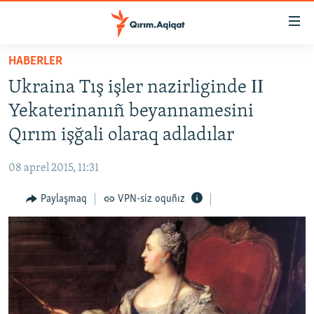
Link
açıqlığı
Esas
HABERLER
mündericege
HABERLER
Ukraina Tış işler nazirliginde ІІ
qaytmaq
SİYASET
Baş
Yekaterinanıñ beyannamesini
İQTİSADİYAT
navigatsiyağa
Qırım işğali olaraq adladılar
qaytmaq
CEMİYET
Qıdıruvğa
08 aprel 2015, 11:31
MEDENİYET
qaytmaq
Paylaşmaq
VPN-siz oquñız
İNSAN AQLARI
VİDEO
SÜRET
BLOGLAR
FİKİR