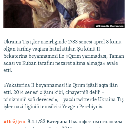
Русский
Українською
QOŞULIÑIZ!
Ukraina Tış işler nazirliginde 1783 senesi aprel 8 künü
olğan tarihiy vaqianı hatırlattılar. Şu künü ІІ
Yekaterina beyannamesi ile «Qırım yarımadası, Taman
RFE/RS bütün saytları
adası ve Kuban tarafını nezaret altına almağa» avale
etti.
«Yekaterina II beyannamesi ile Qırım işğali aqta ilân
etti. 2014 senesi olğanı kibi, cinayetniñ delili –
tsinizmniñ soñ derecesi», – yazdı twitterde Ukraina Tış
işler nazirliginiñ temsilcisi Yevgen Perebiynis.
#ЦейДень
8.4.1783 Катерина ІІ маніфестом оголосила