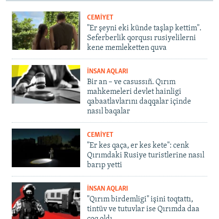
CEMİYET
"Er şeyni eki künde taşlap kettim".
Seferberlik qorqusı rusiyelilerni
kene memleketten quva
İNSAN AQLARI
Bir an – ve casussıñ. Qırım
mahkemeleri devlet hainligi
qabaatlavlarını daqqalar içinde
nasıl baqalar
CEMİYET
"Er kes qaça, er kes kete": cenk
Qırımdaki Rusiye turistlerine nasıl
barıp yetti
İNSAN AQLARI
"Qırım birdemligi" işini toqtattı,
tintüv ve tutuvlar ise Qırımda daa
çoq oldı