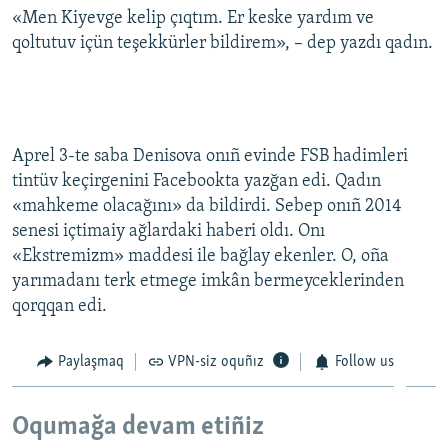
«Men Kiyevge kelip çıqtım. Er keske yardım ve
Русский
qoltutuv içün teşekkürler bildirem», – dep yazdı qadın.
Українською
QOŞULIÑIZ!
Aprel 3-te saba Denisova onıñ evinde FSB hadimleri
tintüv keçirgenini Facebookta yazğan edi. Qadın
«mahkeme olacağını» da bildirdi. Sebep onıñ 2014
RFE/RS bütün saytları
senesi içtimaiy ağlardaki haberi oldı. Onı
«Ekstremizm» maddesi ile bağlay ekenler. O, oña
yarımadanı terk etmege imkân bermeyceklerinden
qorqqan edi.
Paylaşmaq
VPN-siz oquñız
Follow us
Oqumağa devam etiñiz