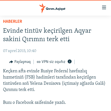
Link
açıqlığı
Esas
HABERLER
mündericege
HABERLER
Evinde tintüv keçirilgen Aqyar
qaytmaq
SİYASET
Baş
sakini Qırımnı terk etti
İQTİSADİYAT
navigatsiyağa
qaytmaq
07 aprel 2015, 10:40
CEMİYET
Qıdıruvğa
MEDENİYET
Paylaşmaq
VPN-siz oquñız
qaytmaq
İNSAN AQLARI
Keçken afta evinde Rusiye Federal havfsızlıq
hızmetiniñ (FSB) hadimleri tarafından keçirilgen
VİDEO
tintüvden soñ Yelena Denisova (içtimaiy ağlarda Galâ)
SÜRET
Qırımnı terk etti.
BLOGLAR
Bunı o Facebook saifesinde yazdı.
FİKİR