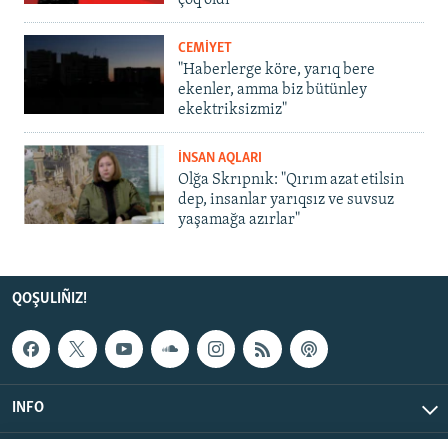
CEMİYET
"Haberlerge köre, yarıq bere
ekenler, amma biz bütünley
ekektriksizmiz"
İNSAN AQLARI
Olğa Skrıpnık: "Qırım azat etilsin
dep, insanlar yarıqsız ve suvsuz
yaşamağa azırlar"
QOŞULIÑIZ!
INFO