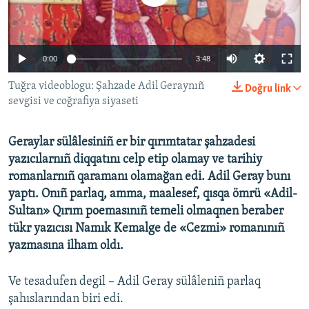
Русский
Українською
0:00
3:48
QOŞULIÑIZ!
Tuğra videoblogu: Şahzade Adil Geraynıñ
Doğru link
sevgisi ve coğrafiya siyaseti
Geraylar sülâlesiniñ er bir qırımtatar şahzadesi
RFE/RS bütün saytları
yazıcılarnıñ diqqatını celp etip olamay ve tarihiy
romanlarnıñ qaramanı olamağan edi. Adil Geray bunı
yaptı. Onıñ parlaq, amma, maalesef, qısqa ömrü «Adil-
Sultan» Qırım poemasınıñ temeli olmaqnen beraber
tükr yazıcısı Namık Kemalge de «Cezmi» romanınıñ
yazmasına ilham oldı.
Ve tesadufen degil – Adil Geray sülâleniñ parlaq
şahıslarından biri edi.