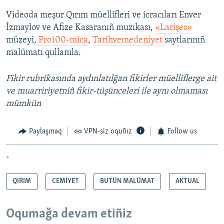
Videoda meşur Qırım müellifleri ve icracıları Enver
İzmaylov ve Afize Kasaranıñ muzıkası,
«Larişes»
müzeyi,
Pro100-mica
,
Tarihvemedeniyet
saytlarınıñ
malümatı qullanıla.
Fikir rubrikasında aydınlatılğan fikirler müelliflerge ait
ve muarririyetniñ fikir-tüşünceleri ile aynı olmaması
mümkün
Paylaşmaq
VPN-siz oquñız
Follow us
*
QIRIM
CEMİYET
BUTÜN MALÜMAT
AKTUAL
Oqumağa devam etiñiz