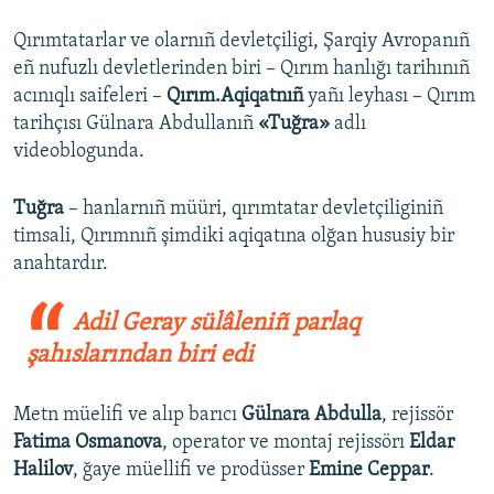
Qırımtatarlar ve olarnıñ devletçiligi, Şarqiy Avropanıñ
eñ nufuzlı devletlerinden biri – Qırım hanlığı tarihınıñ
acınıqlı saifeleri –
Qırım.Aqiqatnıñ
yañı leyhası – Qırım
tarihçısı Gülnara Abdullanıñ
«Tuğra»
adlı
videoblogunda.
Tuğra
– hanlarnıñ müüri, qırımtatar devletçiliginiñ
timsali, Qırımnıñ şimdiki aqiqatına olğan hususiy bir
anahtardır.
Adil Geray sülâleniñ parlaq
şahıslarından biri edi
Metn müelifi ve alıp barıcı
Gülnara Abdulla
, rejissör
Fatima Osmanova
, operator ve montaj rejissörı
Eldar
Halilov
, ğaye müellifi ve prodüsser
Emine Ceppar
.