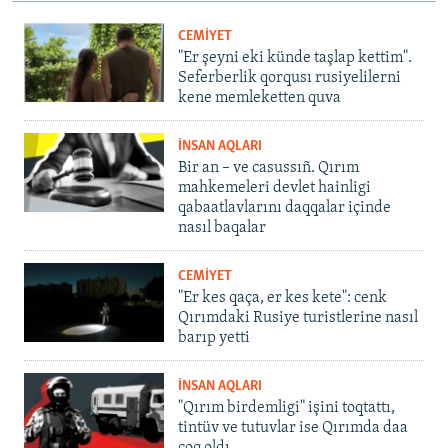
CEMİYET
"Er şeyni eki künde taşlap kettim".
Seferberlik qorqusı rusiyelilerni
kene memleketten quva
İNSAN AQLARI
Bir an – ve casussıñ. Qırım
mahkemeleri devlet hainligi
qabaatlavlarını daqqalar içinde
nasıl baqalar
CEMİYET
"Er kes qaça, er kes kete": cenk
Qırımdaki Rusiye turistlerine nasıl
barıp yetti
İNSAN AQLARI
"Qırım birdemligi" işini toqtattı,
tintüv ve tutuvlar ise Qırımda daa