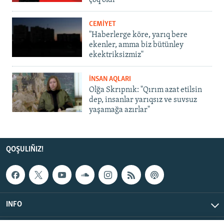
çoq oldı
CEMİYET
"Haberlerge köre, yarıq bere
ekenler, amma biz bütünley
ekektriksizmiz"
İNSAN AQLARI
Olğa Skrıpnık: "Qırım azat etilsin
dep, insanlar yarıqsız ve suvsuz
yaşamağa azırlar"
QOŞULIÑIZ!
INFO