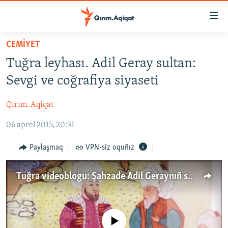
Link
açıqlığı
Esas
CEMİYET
mündericege
HABERLER
Tuğra leyhası. Adil Geray sultan:
qaytmaq
SİYASET
Baş
Sevgi ve coğrafiya siyaseti
İQTİSADİYAT
navigatsiyağa
qaytmaq
Qırım. Aqiqat
CEMİYET
Qıdıruvğa
06 aprel 2015, 20:31
MEDENİYET
qaytmaq
İNSAN AQLARI
Paylaşmaq
VPN-siz oquñız
VİDEO
Tuğra videoblogu: Şahzade Adil Geraynıñ sevgisi ve coğrafiya siyaseti
SÜRET
BLOGLAR
FİKİR
No media source currently available