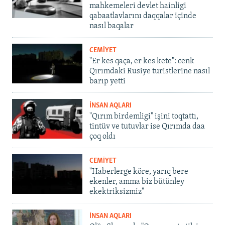
mahkemeleri devlet hainligi
qabaatlavlarını daqqalar içinde
nasıl baqalar
CEMİYET
"Er kes qaça, er kes kete": cenk
Qırımdaki Rusiye turistlerine nasıl
barıp yetti
İNSAN AQLARI
"Qırım birdemligi" işini toqtattı,
tintüv ve tutuvlar ise Qırımda daa
çoq oldı
CEMİYET
"Haberlerge köre, yarıq bere
ekenler, amma biz bütünley
ekektriksizmiz"
İNSAN AQLARI