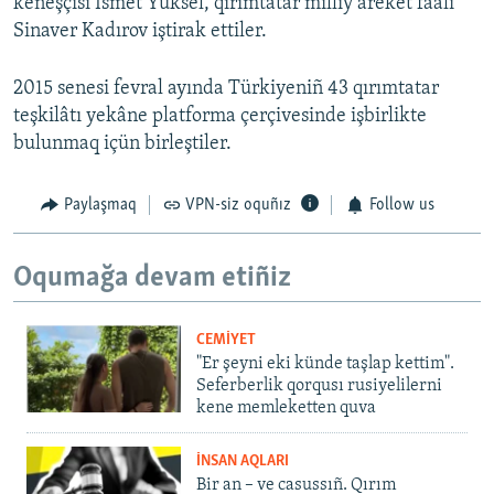
keñeşçisi İsmet Yüksel, qırımtatar milliy areket faali
Sinaver Kadırov iştirak ettiler.
2015 senesi fevral ayında Türkiyeniñ 43 qırımtatar
teşkilâtı yekâne platforma çerçivesinde işbirlikte
bulunmaq içün birleştiler.
Paylaşmaq
VPN-siz oquñız
Follow us
Oqumağa devam etiñiz
CEMİYET
"Er şeyni eki künde taşlap kettim".
Seferberlik qorqusı rusiyelilerni
kene memleketten quva
İNSAN AQLARI
Bir an – ve casussıñ. Qırım