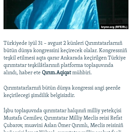
Русский
Українською
QOŞULIÑIZ!
Türkiyede iyül 31 – avgust 2 künleri Qırımtatarlarnıñ
bütün dünya kongressini keçirecek olalar. Kongressniñ
teşkil etilmesi aqta qarar Ankarada keçirilgen Türkiye
RFE/RS bütün saytları
qırımtatar teşkilâtlarınıñ platforma toplaşuvında
alındı, haber ete
Qırım.Aqiqat
mühbiri.
Qırımtatarlarnıñ bütün dünya kongressi angi şeerde
keçirilecegi şimdilik belgisizdir.
İşbu toplaşuvnda qırımtatar halqınıñ milliy yetekçisi
Mustafa Cemilev, Qırımtatar Milliy Meclis reisi Refat
Çubarov, muavini Aslan Ömer Qırımlı, Meclis reisiniñ