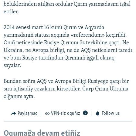
bölüklerinden atılğan ordular Qırım yarımadasını işğal
ettiler.
2014 senesi mart 16 künü Qırım ve Aqyarda
yarımadanıñ statusı aqqında «referendum» keçirildi.
Onıñ neticesinde Rusiye Qırımnı öz terkibine qoştı. Ne
Ukraina, ne Avropa birligi, ne de AQŞ neticelerni tanıdı
ve bunı Rusiye tarafından Qırımnıñ işğali olaraq
sayalar.
Bundan soñra AQŞ ve Avropa Birligi Rusiyege qarşı bir
sıra iqtisadiy cezalarnı kirsettiler. Ğarp Qırım Ukraina
olğanını ayta.
Paylaşmaq
VPN-siz oquñız
Follow us
Oqumağa devam etiñiz