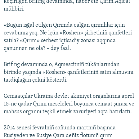
keçirilgen brifing devamında, haber ete Qırım.Aqiqat
mühbiri.
«Bugün işğal etilgen Qırımda qalğan qırımlılar içün
cevabımız yoq. Ne içün «Roshen» şirketiniñ qanfetleri
satıla? «Qırım» serbest iqtisadiy zonası aqqında
qanunnen ne ola? – dey faal.
Brifing devamında o, Aqmescitniñ tükânlarından
birinde yaqında «Roshen» qanfetleriniñ satın alınuvını
tasdiqlağan çekni kösterdi.
Cemaatçılar Ukraina devlet akimiyet organlarına aprel
15-ne qadar Qırım meseleleri boyunca cemaat şurası ve
mahsus organnı teşkil etmek zaruriyeti aqta hatırlattı.
2014 senesi fevralniñ soñunda martnıñ başında
Rusiyeden ve Rusiye Qara deñiz flotunıñ qırım