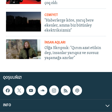
çoq oldı
CEMİYET
"Haberlerge köre, yarıq bere
ekenler, amma biz bütünley
ekektriksizmiz"
İNSAN AQLARI
Olğa Skrıpnık: "Qırım azat etilsin
dep, insanlar yarıqsız ve suvsuz
yaşamağa azırlar"
QOŞULIÑIZ!
INFO