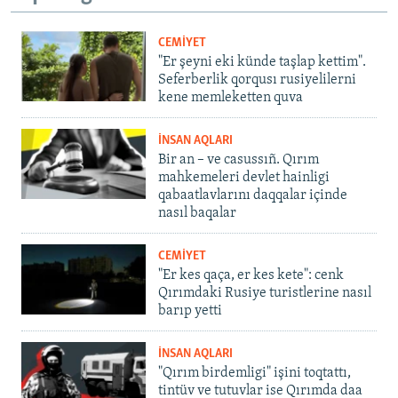
CEMİYET
"Er şeyni eki künde taşlap kettim".
Seferberlik qorqusı rusiyelilerni
kene memleketten quva
İNSAN AQLARI
Bir an – ve casussıñ. Qırım
mahkemeleri devlet hainligi
qabaatlavlarını daqqalar içinde
nasıl baqalar
CEMİYET
"Er kes qaça, er kes kete": cenk
Qırımdaki Rusiye turistlerine nasıl
barıp yetti
İNSAN AQLARI
"Qırım birdemligi" işini toqtattı,
tintüv ve tutuvlar ise Qırımda daa