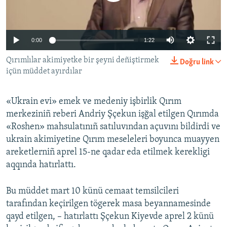
Русский
Українською
0:00
1:22
Qırımlılar akimiyetke bir şeyni deñiştirmek
Doğru link
QOŞULIÑIZ!
içün müddet ayırdılar
«Ukrain evi» emek ve medeniy işbirlik Qırım
RFE/RS bütün saytları
merkeziniñ reberi Andriy Şçekun işğal etilgen Qırımda
«Roshen» mahsulatınıñ satıluvından açuvını bildirdi ve
ukrain akimiyetine Qırım meseleleri boyunca muayyen
areketlerniñ aprel 15-ne qadar eda etilmek kerekligi
aqqında hatırlattı.
Bu müddet mart 10 künü cemaat temsilcileri
tarafından keçirilgen tögerek masa beyannamesinde
qayd etilgen, – hatırlattı Şçekun Kiyevde aprel 2 künü