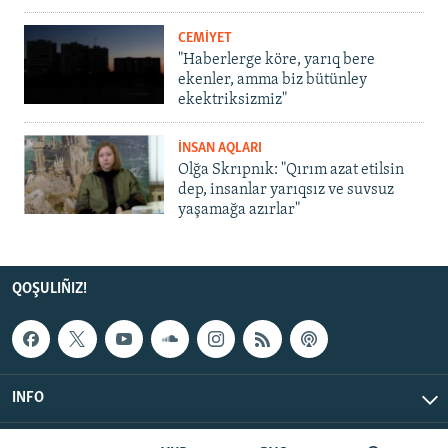
CEMİYET
"Haberlerge köre, yarıq bere
ekenler, amma biz bütünley
ekektriksizmiz"
İNSAN AQLARI
Olğa Skrıpnık: "Qırım azat etilsin
dep, insanlar yarıqsız ve suvsuz
yaşamağa azırlar"
QOŞULIÑIZ!
INFO