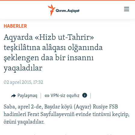
Link
açıqlığı
Esas
HABERLER
mündericege
HABERLER
Aqyarda «Hizb ut-Tahrir»
qaytmaq
SİYASET
Baş
teşkilâtına alâqası olğanında
İQTİSADİYAT
navigatsiyağa
şeklengen daa bir insannı
qaytmaq
CEMİYET
yaqaladılar
Qıdıruvğa
MEDENİYET
qaytmaq
02 aprel 2015, 17:32
İNSAN AQLARI
Paylaşmaq
VPN-siz oquñız
VİDEO
Saba, aprel 2-de, Baydar köyü (Aqyar) Rusiye FSB
SÜRET
hadimleri Ferat Sayfullayevniñ evinde tintüvni keçirip,
BLOGLAR
özüni yaqaladılar.
FİKİR