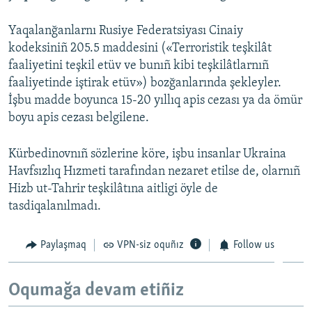
Yaqalanğanlarnı Rusiye Federatsiyası Cinaiy
kodeksiniñ 205.5 maddesini («Terroristik teşkilât
faaliyetini teşkil etüv ve bunıñ kibi teşkilâtlarnıñ
faaliyetinde iştirak etüv») bozğanlarında şekleyler.
İşbu madde boyunca 15-20 yıllıq apis cezası ya da ömür
boyu apis cezası belgilene.
Kürbedinovnıñ sözlerine köre, işbu insanlar Ukraina
Havfsızlıq Hızmeti tarafından nezaret etilse de, olarnıñ
Hizb ut-Tahrir teşkilâtına aitligi öyle de
tasdiqalanılmadı.
Paylaşmaq
VPN-siz oquñız
Follow us
Oqumağa devam etiñiz