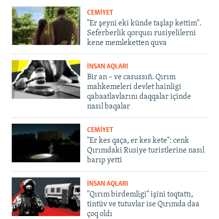
CEMİYET
"Er şeyni eki künde taşlap kettim".
Seferberlik qorqusı rusiyelilerni
kene memleketten quva
İNSAN AQLARI
Bir an – ve casussıñ. Qırım
mahkemeleri devlet hainligi
qabaatlavlarını daqqalar içinde
nasıl baqalar
CEMİYET
"Er kes qaça, er kes kete": cenk
Qırımdaki Rusiye turistlerine nasıl
barıp yetti
İNSAN AQLARI
"Qırım birdemligi" işini toqtattı,
tintüv ve tutuvlar ise Qırımda daa
çoq oldı