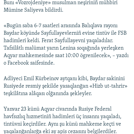
Bunı «Vozrojdeniye» musulman neşiriniñ mühbiri
Mümine Saliyeva bildirdi.
Русский
Українською
«Bugün saba 6-7 saatleri arasında Balıqlava rayonı
Baydar köyündе Sayfullayevlerniñ evine tintüv ile FSB
QOŞULIÑIZ!
hadimleri keldi. Ferat Sayfullayevni yaqaladılar.
Tafsilâtlı malümat yarın Lenina soqağında yerleşken
Aqyar mahkemesinde saat 10:00 ögrenilecek», – yazdı
o Facebook saifesinde.
RFE/RS bütün saytları
Adliyeci Emil Kürbeinov aytqanı kibi, Baydar sakinini
Rusiyede resmiy şekilde yasaqlanğan «Hizb ut-tahrir»
teşkilâtına alâqası olğanında şekleyler.
Yanvar 23 künü Aqyar civarında Rusiye Federal
havfsızlıq hızmetiniñ hadimleri üç insannı yaqaladı,
tintüvni keçirdiler. Aynı şu künü mahkeme keçti ve
yaqalanğanlarğa eki ay apis cezasını belgilerdiler.