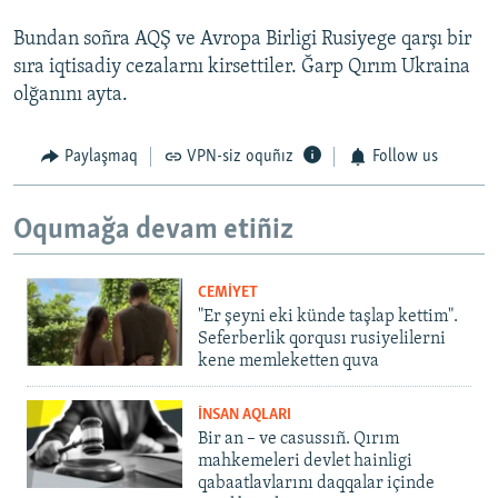
Bundan soñra AQŞ ve Avropa Birligi Rusiyege qarşı bir
sıra iqtisadiy cezalarnı kirsettiler. Ğarp Qırım Ukraina
olğanını ayta.
Paylaşmaq
VPN-siz oquñız
Follow us
Oqumağa devam etiñiz
CEMİYET
"Er şeyni eki künde taşlap kettim".
Seferberlik qorqusı rusiyelilerni
kene memleketten quva
İNSAN AQLARI
Bir an – ve casussıñ. Qırım
mahkemeleri devlet hainligi
qabaatlavlarını daqqalar içinde