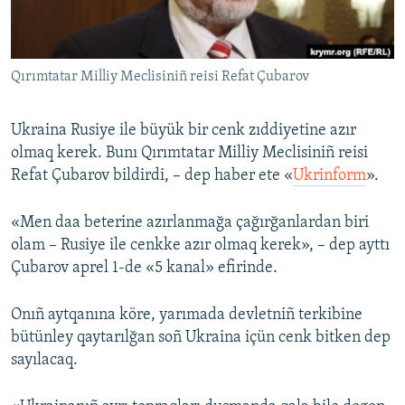
Русский
Українською
Qırımtatar Milliy Meclisiniñ reisi Refat Çubarov
QOŞULIÑIZ!
Ukraina Rusiye ile büyük bir cenk zıddiyetine azır
olmaq kerek. Bunı Qırımtatar Milliy Meclisiniñ reisi
Refat Çubarov bildirdi, – dep haber ete «
Ukrinform
».
RFE/RS bütün saytları
«Men daa beterine azırlanmağa çağırğanlardan biri
olam – Rusiye ile cenkke azır olmaq kerek», – dep ayttı
Çubarov aprel 1-de «5 kanal» efirinde.
Onıñ aytqanına köre, yarımada devletniñ terkibine
bütünley qaytarılğan soñ Ukraina içün cenk bitken dep
sayılacaq.