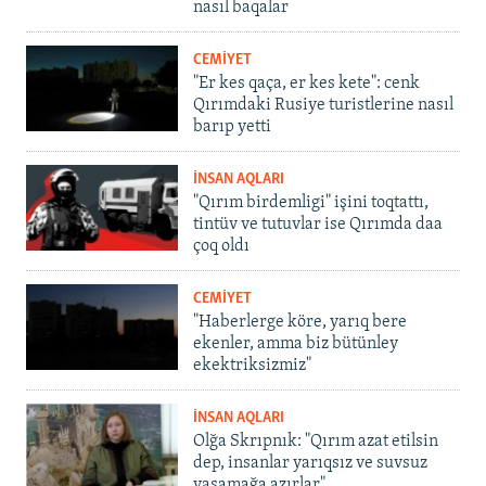
nasıl baqalar
CEMİYET
"Er kes qaça, er kes kete": cenk
Qırımdaki Rusiye turistlerine nasıl
barıp yetti
İNSAN AQLARI
"Qırım birdemligi" işini toqtattı,
tintüv ve tutuvlar ise Qırımda daa
çoq oldı
CEMİYET
"Haberlerge köre, yarıq bere
ekenler, amma biz bütünley
ekektriksizmiz"
İNSAN AQLARI
Olğa Skrıpnık: "Qırım azat etilsin
dep, insanlar yarıqsız ve suvsuz
yaşamağa azırlar"