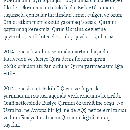
«Ukrainanıñ ayrı topraqları duşmanda qala bile degen
fikirler Ukraina içün telükeli ola. Bizler Ukrainanı
tüşünsek, qomşular tarafından ürmet etilgen ve özüni
ürmet etken memlekette yaşamaq istesek, Qırımnı
qaytarmaq kerekmiz. Qırım Ukraina devletine
qaytarılsa, cenk bitecek», – dep qayd etti Çubarov.
2014 senesi fevralniñ soñunda martnıñ başında
Rusiyeden ve Rusiye Qara deñiz flotunıñ qırım
bölüklerinden atılğan ordular Qırım yarımadasını işğal
ettiler.
2014 senesi mart 16 künü Qırım ve Aqyarda
yarımadanıñ statusı aqqında «referendum» keçirildi.
Onıñ neticesinde Rusiye Qırımnı öz terkibine qoştı. Ne
Ukraina, ne Avropa birligi, ne de AQŞ neticelerni tanıdı
ve bunı Rusiye tarafından Qırımnıñ işğali olaraq
sayalar.