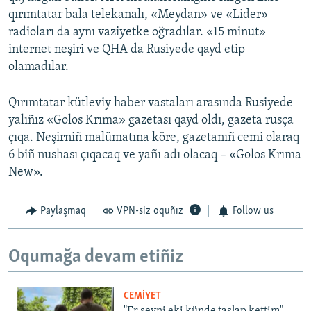
qırımtatar bala telekanalı, «Meydan» ve «Lider»
radioları da aynı vaziyetke oğradılar. «15 minut»
internet neşiri ve QHA da Rusiyede qayd etip
olamadılar.
Qırımtatar kütleviy haber vastaları arasında Rusiyede
yalıñız «Golos Krıma» gazetası qayd oldı, gazeta rusça
çıqa. Neşirniñ malümatına köre, gazetanıñ cemi olaraq
6 biñ nushası çıqacaq ve yañı adı olacaq – «Golos Krıma
New».
Paylaşmaq
VPN-siz oquñız
Follow us
Oqumağa devam etiñiz
CEMİYET