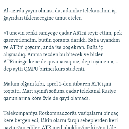
Al-azırda yayın olmasa da, adamlar telekanalnıñ işi
ğayrıdan tiklenecegine ümüt eteler.
«Tünevin soñki saniyege qadar ARTni seyir ettim, pek
qasevetlendim, bütün qoranta darıldı. Saba uyandım
ve ATRni qoydım, anda ise boş ekran. Buña iç
alışmadıq. Amma tezden bu bitecek ve bizler
ATRimizge kene de quvanacaqmız, dep tüşünem», –
dep ayttı QMPU birinci kurs studenti.
Malüm olğanı kibi, aprel 1-den itibaren ATR işini
toqtattı. Mart ayınıñ soñuna qadar telekanal Rusiye
qanunlarına köre öyle de qayd olamadı.
Telekompaniya Roskomnadzorğa vesiqalarnı bir qaç
kere bergen edi, lâkin olarnı farqlı sebeplerden keri
qaytarğan ediler. ATR mediaholdingine kirgen Lâle