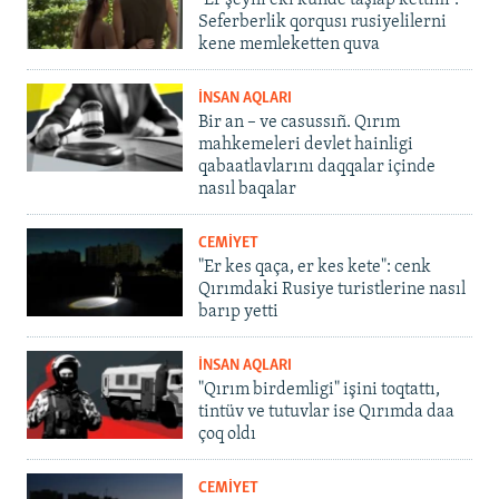
"Er şeyni eki künde taşlap kettim".
Seferberlik qorqusı rusiyelilerni
kene memleketten quva
İNSAN AQLARI
Bir an – ve casussıñ. Qırım
mahkemeleri devlet hainligi
qabaatlavlarını daqqalar içinde
nasıl baqalar
CEMİYET
"Er kes qaça, er kes kete": cenk
Qırımdaki Rusiye turistlerine nasıl
barıp yetti
İNSAN AQLARI
"Qırım birdemligi" işini toqtattı,
tintüv ve tutuvlar ise Qırımda daa
çoq oldı
CEMİYET