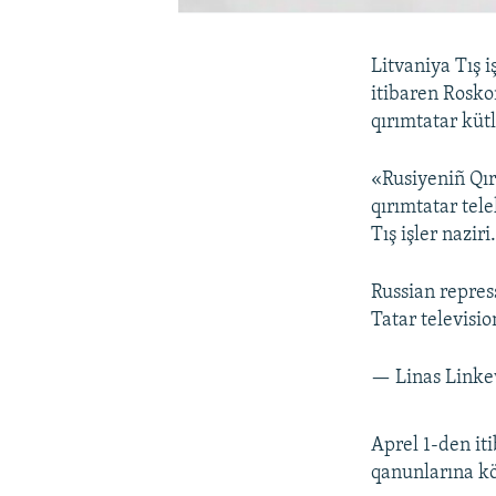
Litvaniya Tış i
itibaren Rosko
qırımtatar kütl
«Rusiyeniñ Qır
qırımtatar tel
Tış işler naziri
Russian repres
Tatar televisio
— Linas Linke
Aprel 1-den it
qanunlarına kö