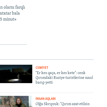
 olarnı farqlı
mtatar bala
15 minut»
CEMİYET
"Er kes qaça, er kes kete": cenk
Qırımdaki Rusiye turistlerine nasıl
barıp yetti
İNSAN AQLARI
Olğa Skrıpnık: "Qırım azat etilsin