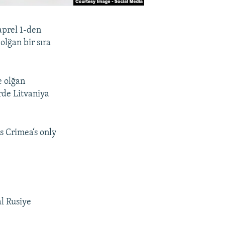
aprel 1-den
lğan bir sıra
e olğan
rde Litvaniya
s Crimea‘s only
al Rusiye