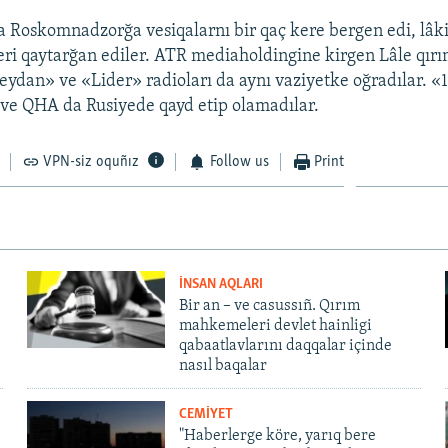
Roskomnadzorğa vesiqalarnı bir qaç kere bergen edi, lâkin
ri qaytarğan ediler. ATR mediaholdingine kirgen Lâle qırı
eydan» ve «Lider» radioları da aynı vaziyetke oğradılar. «
i ve QHA da Rusiyede qayd etip olamadılar.
VPN-siz oquñız
Follow us
Print
İNSAN AQLARI
Bir an – ve casussıñ. Qırım
mahkemeleri devlet hainligi
qabaatlavlarını daqqalar içinde
nasıl baqalar
CEMİYET
"Haberlerge köre, yarıq bere