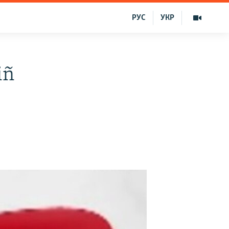
РУС
УКР
iñ