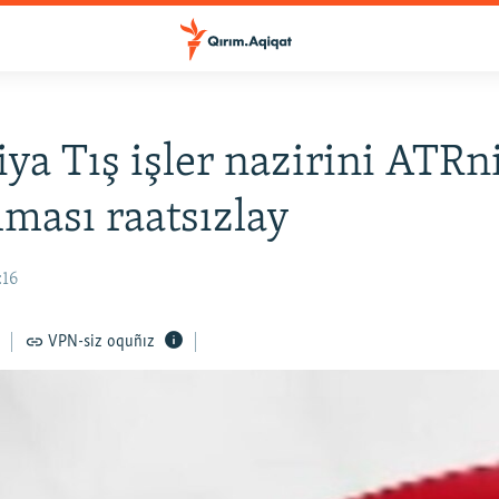
iya Tış işler nazirini ATRn
lması raatsızlay
:16
VPN-siz oquñız