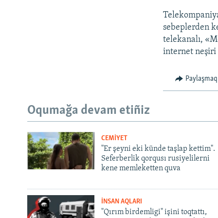
Telekompaniya 
sebeplerden ke
telekanalı, «M
internet neşir
Paylaşmaq
Oqumağa devam etiñiz
CEMİYET
"Er şeyni eki künde taşlap kettim".
Seferberlik qorqusı rusiyelilerni
kene memleketten quva
İNSAN AQLARI
"Qırım birdemligi" işini toqtattı,