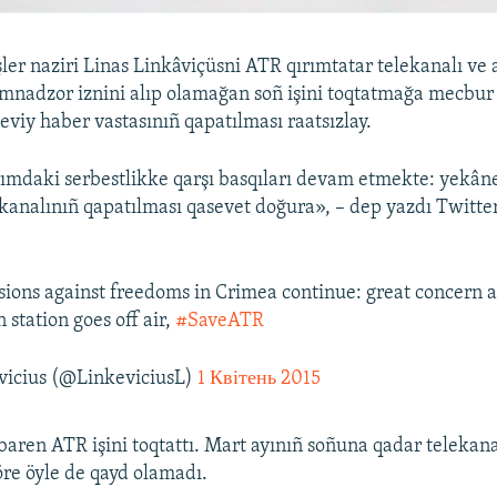
şler naziri Linas Linkâviçüsni ATR qırımtatar telekanalı ve 
mnadzor iznini alıp olamağan soñ işini toqtatmağa mecbur o
eviy haber vastasınıñ qapatılması raatsızlay.
ımdaki serbestlikke qarşı basqıları devam etmekte: yekân
ekanalınıñ qapatılması qasevet doğura», – dep yazdı Twitte
.
sions against freedoms in Crimea continue: great concern a
n station goes off air,
#SaveATR
vicius (@LinkeviciusL)
1 Квітень 2015
ibaren ATR işini toqtattı. Mart ayınıñ soñuna qadar telekan
re öyle de qayd olamadı.