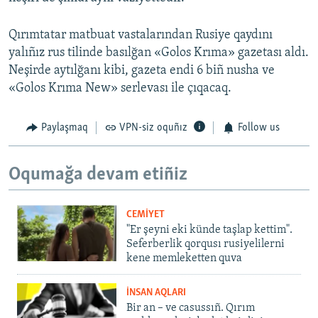
Qırımtatar matbuat vastalarından Rusiye qaydını
yalıñız rus tilinde basılğan «Golos Krıma» gazetası aldı.
Neşirde aytılğanı kibi, gazeta endi 6 biñ nusha ve
«Golos Krıma New» serlevası ile çıqacaq.
Paylaşmaq
VPN-siz oquñız
Follow us
Oqumağa devam etiñiz
CEMİYET
"Er şeyni eki künde taşlap kettim".
Seferberlik qorqusı rusiyelilerni
kene memleketten quva
İNSAN AQLARI
Bir an – ve casussıñ. Qırım