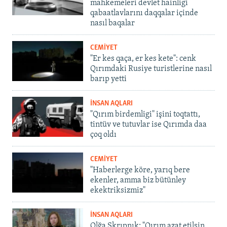
mahkemeleri devlet hainligi
qabaatlavlarını daqqalar içinde
nasıl baqalar
CEMİYET
"Er kes qaça, er kes kete": cenk
Qırımdaki Rusiye turistlerine nasıl
barıp yetti
İNSAN AQLARI
"Qırım birdemligi" işini toqtattı,
tintüv ve tutuvlar ise Qırımda daa
çoq oldı
CEMİYET
"Haberlerge köre, yarıq bere
ekenler, amma biz bütünley
ekektriksizmiz"
İNSAN AQLARI
Olğa Skrıpnık: "Qırım azat etilsin