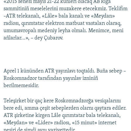
«2015 senesi mayıs 21-22 künleri olacaq AB Riga
sammitiniñ meselelerini muzakere etecekmiz. Teklifim
–ATR telekanalı, «Lâle» bala kanalı ve «Meydan»
radiosı, qırımtatar elektron matbuat vastaları olaraq,
umumavropalı medeniy leyha olmalı. Menimce, meni
añlarlar...», – dey Çubarov.
Aprel 1 kününden ATR yayınlavı toqtaldı. Buña sebep –
Roskomnadzor tarafından yayınlav izniniñ
berilmemesidir.
Teleşirket bir qaç kere Roskomnadzorğa vesiqalarını
bere edi, amma çeşit sebeplerden olarnı qaytara ediler.
ATR şirketine kirgen Lâle qırımtatar bala telekanalı,
«Meydan» ve «Lider» radiosı, «15 minut» internet
neşiri de şimdi aynı vaziyettedir.