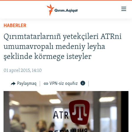
Link
açıqlığı
Esas
HABERLER
mündericege
HABERLER
Qırımtatarlarnıñ yetekçileri ATRni
qaytmaq
SİYASET
Baş
umumavropalı medeniy leyha
İQTİSADİYAT
navigatsiyağa
şeklinde körmege isteyler
qaytmaq
CEMİYET
Qıdıruvğa
01 aprel 2015, 14:10
MEDENİYET
qaytmaq
Paylaşmaq
VPN-siz oquñız
İNSAN AQLARI
VİDEO
SÜRET
BLOGLAR
FİKİR