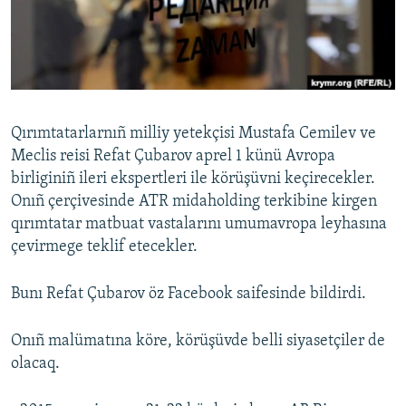
Русский
Українською
QOŞULIÑIZ!
Qırımtatarlarnıñ milliy yetekçisi Mustafa Cemilev ve
Meclis reisi Refat Çubarov aprel 1 künü Avropa
birliginiñ ileri ekspertleri ile körüşüvni keçirecekler.
RFE/RS bütün saytları
Onıñ çerçivesinde ATR midaholding terkibine kirgen
qırımtatar matbuat vastalarını umumavropa leyhasına
çevirmege teklif etecekler.
Bunı Refat Çubarov öz Facebook saifesinde bildirdi.
Onıñ malümatına köre, körüşüvde belli siyasetçiler de
olacaq.