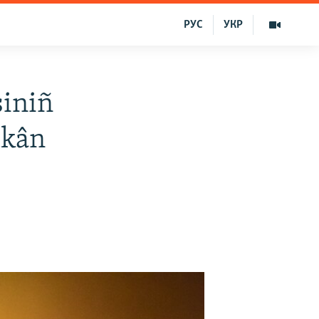
РУС
УКР
şiniñ
mkân