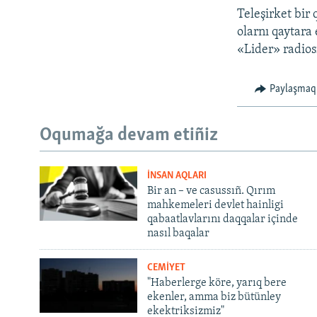
Teleşirket bir
olarnı qaytara
«Lider» radiosı
Paylaşmaq
Oqumağa devam etiñiz
İNSAN AQLARI
Bir an – ve casussıñ. Qırım
mahkemeleri devlet hainligi
qabaatlavlarını daqqalar içinde
nasıl baqalar
CEMİYET
"Haberlerge köre, yarıq bere
ekenler, amma biz bütünley
ekektriksizmiz"