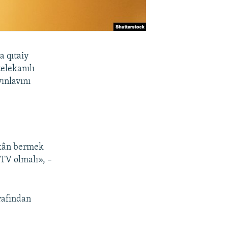
a qıtaiy
elekanılı
ınlavını
mkân bermek
 TV olmalı», –
rafından