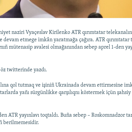
yet naziri Vyaçeslav Kirilenko ATR qırımtatar telekanalın
e devam etmege imkân yaratmağa çağıra. ATR qırımtatar t
ıñ mütenasip avalesi olmağanından sebep aprel 1-den yay
 öz twitterinde yazdı.
lına qol tutmaq ve işiniñ Ukrainada devam ettirmesine i
tarlarda yañı sürgünlikke qarşılıqnı köstermek içün şahsiy
den ATR yayınlavı toqtaldı. Buña sebep – Roskomnadzor ta
iñ berilmemesidir.