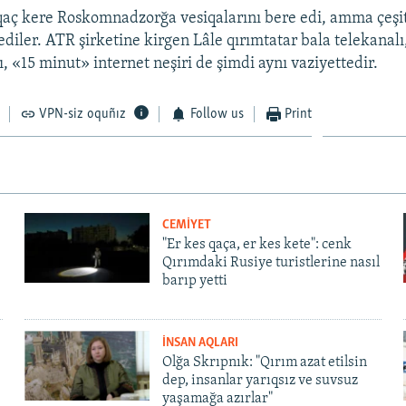
 qaç kere Roskomnadzorğa vesiqalarını bere edi, amma çeşi
 ediler. ATR şirketine kirgen Lâle qırımtatar bala telekana
, «15 minut» internet neşiri de şimdi aynı vaziyettedir.
VPN-siz oquñız
Follow us
Print
CEMİYET
"Er kes qaça, er kes kete": cenk
Qırımdaki Rusiye turistlerine nasıl
barıp yetti
İNSAN AQLARI
Olğa Skrıpnık: "Qırım azat etilsin
dep, insanlar yarıqsız ve suvsuz
yaşamağa azırlar"