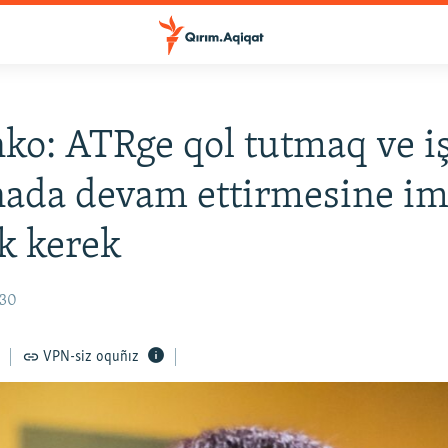
nko: ATRge qol tutmaq ve i
nada devam ettirmesine i
k kerek
:30
VPN-siz oquñız