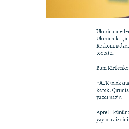
Ukraina medeni
Ukrainada işin
Roskomnadzorn
toqtattı.
Bunı Kirilenko
«ATR telekana
kerek. Qırımta
yazdı nazir.
Aprel 1 künün
yayınlav iznin