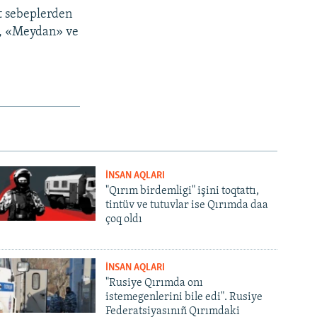
t sebeplerden
lı, «Meydan» ve
İNSAN AQLARI
"Qırım birdemligi" işini toqtattı,
tintüv ve tutuvlar ise Qırımda daa
çoq oldı
İNSAN AQLARI
"Rusiye Qırımda onı
istemegenlerini bile edi". Rusiye
Federatsiyasınıñ Qırımdaki