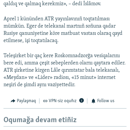
qaldıq ve qalmaq kerekmiz», – dedi İslâmov.
Aprel 1 kününden ATR yayınlavınıñ toqtatılması
mümkün. Eger de telekanal martnıñ soñuna qadar
Rusiye qanuniyetine köre matbuat vastası olaraq qayd
etilmese, işi toqtatılacaq.
Teleşirket bir qaç kere Roskomnadzorğa vesiqalarını
bere edi, amma çeşit sebeplerden olarnı qaytara ediler.
ATR şirketine kirgen Lâle qırımtatar bala telekanalı,
«Meydan» ve «Lider» radiosı, «15 minut» internet
neşiri de şimdi aynı vaziyettedir.
Paylaşmaq
VPN-siz oquñız
Follow us
Oqumağa devam etiñiz