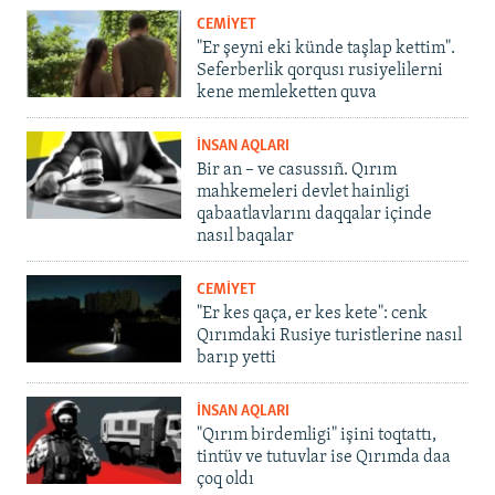
CEMİYET
"Er şeyni eki künde taşlap kettim".
Seferberlik qorqusı rusiyelilerni
kene memleketten quva
İNSAN AQLARI
Bir an – ve casussıñ. Qırım
mahkemeleri devlet hainligi
qabaatlavlarını daqqalar içinde
nasıl baqalar
CEMİYET
"Er kes qaça, er kes kete": cenk
Qırımdaki Rusiye turistlerine nasıl
barıp yetti
İNSAN AQLARI
"Qırım birdemligi" işini toqtattı,
tintüv ve tutuvlar ise Qırımda daa
çoq oldı