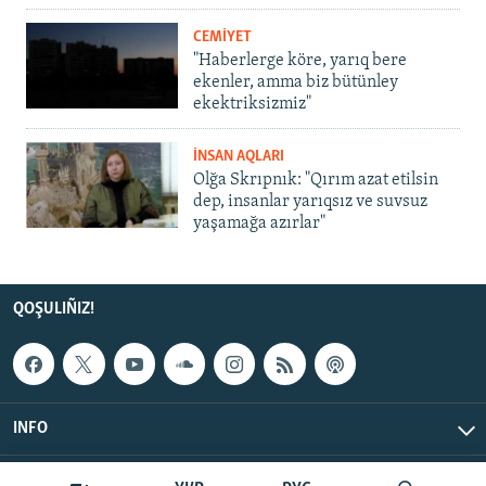
CEMİYET
"Haberlerge köre, yarıq bere
ekenler, amma biz bütünley
ekektriksizmiz"
İNSAN AQLARI
Olğa Skrıpnık: "Qırım azat etilsin
dep, insanlar yarıqsız ve suvsuz
yaşamağa azırlar"
QOŞULIÑIZ!
INFO
© Qırım.Aqiqat, 2026 | All Rights Reserved.