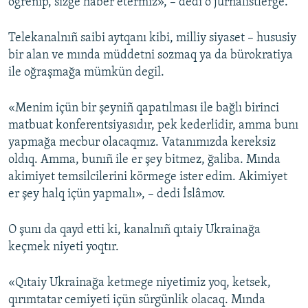
ögrenip, sizge haber etermiz», – dedi o jurnalistlerge.
Telekanalnıñ saibi aytqanı kibi, milliy siyaset – hususiy
bir alan ve mında müddetni sozmaq ya da bürokratiya
ile oğraşmağa mümkün degil.
«Menim içün bir şeyniñ qapatılması ile bağlı birinci
matbuat konferentsiyasıdır, pek kederlidir, amma bunı
yapmağa mecbur olacaqmız. Vatanımızda kereksiz
oldıq. Amma, bunıñ ile er şey bitmez, ğaliba. Mında
akimiyet temsilcilerini körmege ister edim. Akimiyet
er şey halq içün yapmalı», – dedi İslâmov.
O şunı da qayd etti ki, kanalnıñ qıtaiy Ukrainağa
keçmek niyeti yoqtır.
«Qıtaiy Ukrainağa ketmege niyetimiz yoq, ketsek,
qırımtatar cemiyeti içün sürgünlik olacaq. Mında