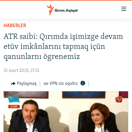
Link
açıqlığı
Esas
HABERLER
mündericege
HABERLER
ATR saibi: Qırımda işimizge devam
qaytmaq
SİYASET
Baş
etüv imkânlarını tapmaq içün
İQTİSADİYAT
navigatsiyağa
qanunlarnı ögrenemiz
qaytmaq
CEMİYET
Qıdıruvğa
31 mart 2015, 17:51
MEDENİYET
qaytmaq
Paylaşmaq
VPN-siz oquñız
İNSAN AQLARI
VİDEO
SÜRET
BLOGLAR
FİKİR