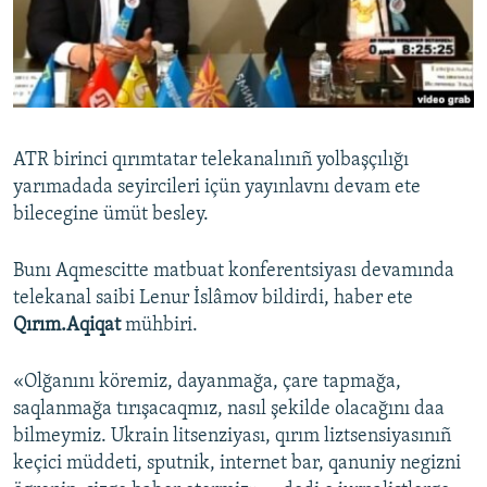
Русский
Українською
QOŞULIÑIZ!
ATR birinci qırımtatar telekanalınıñ yolbaşçılığı
yarımadada seyircileri içün yayınlavnı devam ete
bilecegine ümüt besley.
RFE/RS bütün saytları
Bunı Aqmescitte matbuat konferentsiyası devamında
telekanal saibi Lenur İslâmov bildirdi, haber ete
Qırım.Aqiqat
mühbiri.
«Olğanını köremiz, dayanmağa, çare tapmağa,
saqlanmağa tırışacaqmız, nasıl şekilde olacağını daa
bilmeymiz. Ukrain litsenziyası, qırım liztsensiyasınıñ
keçici müddeti, sputnik, internet bar, qanuniy negizni