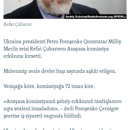
Русский
Українською
Refat Çubarov
QOŞULIÑIZ!
Ukraina prezidenti Petro Poroşenko Qırımtatar Milliy
Meclis reisi Refat Çubarovnı Anayasa komissiya
erkânına kirsetti.
RFE/RS bütün saytları
Mütenasip avale devlet başı saytında aşkâr etilgen.
Vesiqağa köre, komissiyağa 72 insan kire.
«Anayasa komissiyanıñ şahsiy erkânınıñ tasdiqlanuvı
aqta avaleni imzaladım», – dedi Poroşenko Çernigov
şeerine iş ziyareti vaqtında bildirdi.