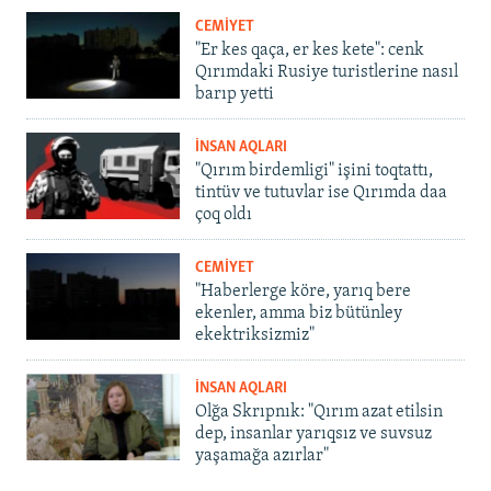
CEMİYET
"Er kes qaça, er kes kete": cenk
Qırımdaki Rusiye turistlerine nasıl
barıp yetti
İNSAN AQLARI
"Qırım birdemligi" işini toqtattı,
tintüv ve tutuvlar ise Qırımda daa
çoq oldı
CEMİYET
"Haberlerge köre, yarıq bere
ekenler, amma biz bütünley
ekektriksizmiz"
İNSAN AQLARI
Olğa Skrıpnık: "Qırım azat etilsin
dep, insanlar yarıqsız ve suvsuz
yaşamağa azırlar"