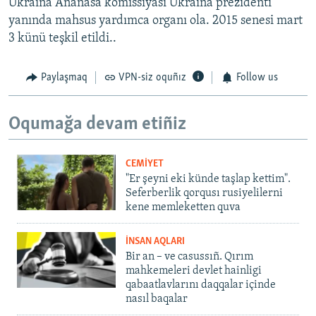
Ukraina Ananâsa komissiyası Ukraina prezidenti
yanında mahsus yardımca organı ola. 2015 senesi mart
3 künü teşkil etildi..
Paylaşmaq
VPN-siz oquñız
Follow us
Oqumağa devam etiñiz
CEMİYET
"Er şeyni eki künde taşlap kettim".
Seferberlik qorqusı rusiyelilerni
kene memleketten quva
İNSAN AQLARI
Bir an – ve casussıñ. Qırım
mahkemeleri devlet hainligi
qabaatlavlarını daqqalar içinde
nasıl baqalar