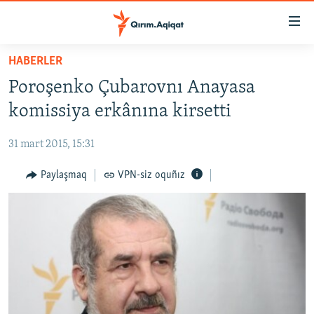
Link
açıqlığı
Esas
HABERLER
mündericege
HABERLER
Poroşenko Çubarovnı Anayasa
qaytmaq
SİYASET
Baş
komissiya erkânına kirsetti
İQTİSADİYAT
navigatsiyağa
qaytmaq
31 mart 2015, 15:31
CEMİYET
Qıdıruvğa
MEDENİYET
Paylaşmaq
VPN-siz oquñız
qaytmaq
İNSAN AQLARI
VİDEO
SÜRET
BLOGLAR
FİKİR