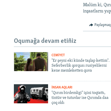
Malüm ki, Qırı
inşaatlarnı yıq
Paylaşmaq
Oqumağa devam etiñiz
CEMİYET
"Er şeyni eki künde taşlap kettim".
Seferberlik qorqusı rusiyelilerni
kene memleketten quva
İNSAN AQLARI
"Qırım birdemligi" işini toqtattı,
tintüv ve tutuvlar ise Qırımda daa
çoq oldı