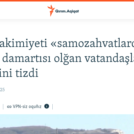
akimiyeti «samozahvatlar
 damartısı olğan vatandaş
ini tizdi
:25
VPN-siz oquñız