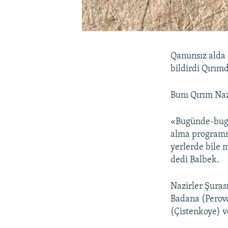
Qanunsız alda 
bildirdi Qırım
Bunı Qırım Naz
«Bugünde-bugü
alma programma
yerlerde bile 
dedi Balbek.
Nazirler Şuras
Badana (Perov
(Çistenkoye) ve