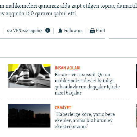
m mahkemeleri qanunsız alda zapt etilgen topraq damartı
uv aqqında 150 qararnı qabul etti.
VPN-siz oquñız
Follow us
Print
İNSAN AQLARI
Bir an – ve casussıñ. Qırım
mahkemeleri devlet hainligi
qabaatlavlarını daqqalar içinde
nasıl baqalar
CEMİYET
"Haberlerge köre, yarıq bere
ekenler, amma biz bütünley
ekektriksizmiz"