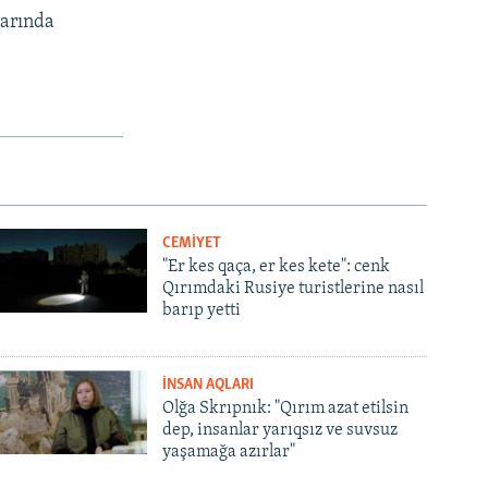
larında
CEMİYET
"Er kes qaça, er kes kete": cenk
Qırımdaki Rusiye turistlerine nasıl
barıp yetti
İNSAN AQLARI
Olğa Skrıpnık: "Qırım azat etilsin
dep, insanlar yarıqsız ve suvsuz
yaşamağa azırlar"