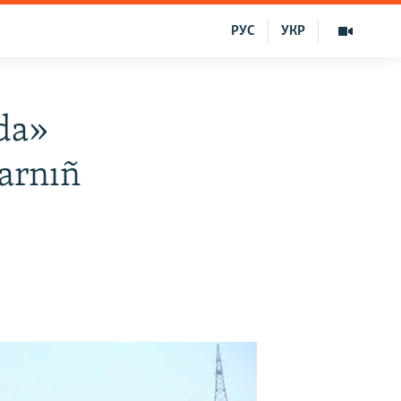
РУС
УКР
da»
larnıñ