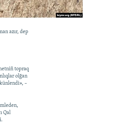
man azır, dep
metniñ topraq
nlıqlar olğan
ekünlendi», –
ümleden,
ı Qal
i.