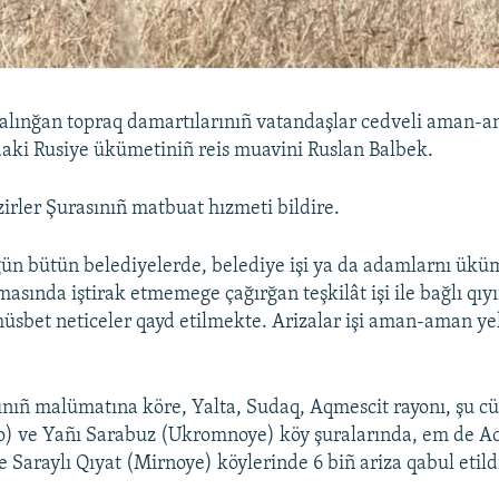
alınğan topraq damartılarınıñ vatandaşlar cedveli aman-a
daki Rusiye ükümetiniñ reis muavini Ruslan Balbek.
irler Şurasınıñ matbuat hızmeti bildire.
n bütün belediyelerde, belediye işi ya da adamlarnı ükü
sında iştirak etmemege çağırğan teşkilât işi ile bağlı qıyı
müsbet neticeler qayd etilmekte. Arizalar işi aman-aman y
ınıñ malümatına köre, Yalta, Sudaq, Aqmescit rayonı, şu c
o) ve Yañı Sarabuz (Ukromnoye) köy şuralarında, em de Ac
 Saraylı Qıyat (Mirnoye) köylerinde 6 biñ ariza qabul etild