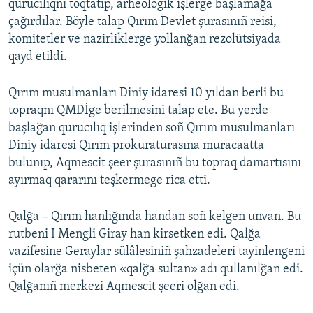
qurucılıqnı toqtatıp, arheologik işlerge başlamağa
çağırdılar. Böyle talap Qırım Devlet şurasınıñ reisi,
komitetler ve nazirliklerge yollanğan rezolütsiyada
qayd etildi.
Qırım musulmanları Diniy idaresi 10 yıldan berli bu
topraqnı QMDİge berilmesini talap ete. Bu yerde
başlağan qurucılıq işlerinden soñ Qırım musulmanları
Diniy idaresi Qırım prokuraturasına muracaatta
bulunıp, Aqmescit şeer şurasınıñ bu topraq damartısını
ayırmaq qararını teşkermege rica etti.
Qalğa – Qırım hanlığında handan soñ kelgen unvan. Bu
rutbeni I Mengli Giray han kirsetken edi. Qalğa
vazifesine Geraylar sülâlesiniñ şahzadeleri tayinlengeni
içün olarğa nisbeten «qalğa sultan» adı qullanılğan edi.
Qalğanıñ merkezi Aqmescit şeeri olğan edi.