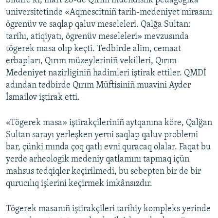
bildire ki, mart 28-de Qırım müendislik pedagogika
universitetinde «Aqmescitniñ tarih-medeniyet mirasını
Русский
ögrenüv ve saqlap qaluv meseleleri. Qalğa Sultan:
Українською
tarihı, atiqiyatı, ögrenüv meseleleri» mevzusında
tögerek masa olıp keçti. Tedbirde alim, cemaat
erbapları, Qırım müzeyleriniñ vekilleri, Qırım
QOŞULIÑIZ!
Medeniyet nazirliginiñ hadimleri iştirak ettiler. QMDİ
adından tedbirde Qırım Müftisiniñ muavini Ayder
İsmailov iştirak etti.
RFE/RS bütün saytları
«Tögerek masa» iştirakçileriniñ aytqanına köre, Qalğan
Sultan sarayı yerleşken yerni saqlap qaluv problemi
bar, çünki mında çoq qatlı evni quracaq olalar. Faqat bu
yerde arheologik medeniy qatlamını tapmaq içün
mahsus tedqiqler keçirilmedi, bu sebepten bir de bir
qurucılıq işlerini keçirmek imkânsızdır.
Tögerek masanıñ iştirakçileri tarihiy kompleks yerinde