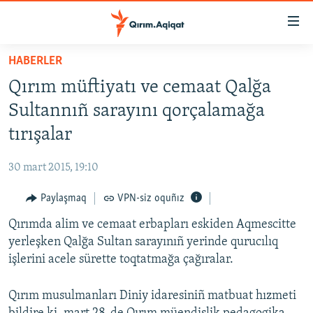
Link
açıqlığı
Esas
HABERLER
mündericege
HABERLER
Qırım müftiyatı ve cemaat Qalğa
qaytmaq
SİYASET
Baş
Sultannıñ sarayını qorçalamağa
İQTİSADİYAT
navigatsiyağa
tırışalar
qaytmaq
CEMİYET
Qıdıruvğa
30 mart 2015, 19:10
MEDENİYET
qaytmaq
Paylaşmaq
VPN-siz oquñız
İNSAN AQLARI
Qırımda alim ve cemaat erbapları eskiden Aqmescitte
VİDEO
yerleşken Qalğa Sultan sarayınıñ yerinde qurucılıq
SÜRET
işlerini acele sürette toqtatmağa çağıralar.
BLOGLAR
Qırım musulmanları Diniy idaresiniñ matbuat hızmeti
FİKİR