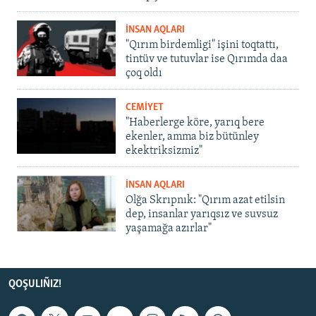
İNSAN AQLARI
"Qırım birdemligi" işini toqtattı,
tintüv ve tutuvlar ise Qırımda daa
çoq oldı
CEMİYET
"Haberlerge köre, yarıq bere
ekenler, amma biz bütünley
ekektriksizmiz"
İNSAN AQLARI
Olğa Skrıpnık: "Qırım azat etilsin
dep, insanlar yarıqsız ve suvsuz
yaşamağa azırlar"
QOŞULIÑIZ!