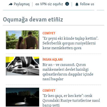
Paylaşmaq
VPN-siz oquñız
Follow us
Oqumağa devam etiñiz
CEMİYET
"Er şeyni eki künde taşlap kettim".
Seferberlik qorqusı rusiyelilerni
kene memleketten quva
İNSAN AQLARI
Bir an – ve casussıñ. Qırım
mahkemeleri devlet hainligi
qabaatlavlarını daqqalar içinde
nasıl baqalar
CEMİYET
"Er kes qaça, er kes kete": cenk
Qırımdaki Rusiye turistlerine nasıl
barıp yetti