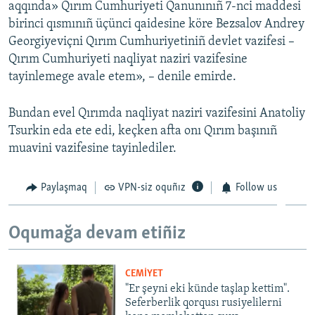
aqqında» Qırım Cumhuriyeti Qanunınıñ 7-nci maddesi
birinci qısmınıñ üçünci qaidesine köre Bezsalov Andrey
Русский
Georgiyeviçni Qırım Cumhuriyetiniñ devlet vazifesi –
Українською
Qırım Cumhuriyeti naqliyat naziri vazifesine
tayinlemege avale etem», – denile emirde.
QOŞULIÑIZ!
Bundan evel Qırımda naqliyat naziri vazifesini Anatoliy
Tsurkin eda ete edi, keçken afta onı Qırım başınıñ
muavini vazifesine tayinlediler.
RFE/RS bütün saytları
Paylaşmaq
VPN-siz oquñız
Follow us
Oqumağa devam etiñiz
CEMİYET
"Er şeyni eki künde taşlap kettim".
Seferberlik qorqusı rusiyelilerni