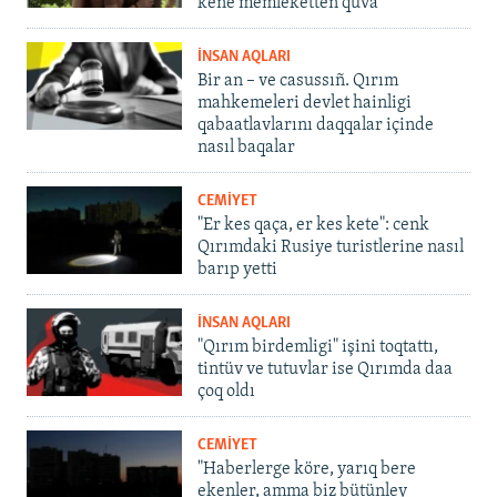
kene memleketten quva
İNSAN AQLARI
Bir an – ve casussıñ. Qırım
mahkemeleri devlet hainligi
qabaatlavlarını daqqalar içinde
nasıl baqalar
CEMİYET
"Er kes qaça, er kes kete": cenk
Qırımdaki Rusiye turistlerine nasıl
barıp yetti
İNSAN AQLARI
"Qırım birdemligi" işini toqtattı,
tintüv ve tutuvlar ise Qırımda daa
çoq oldı
CEMİYET
"Haberlerge köre, yarıq bere
ekenler, amma biz bütünley