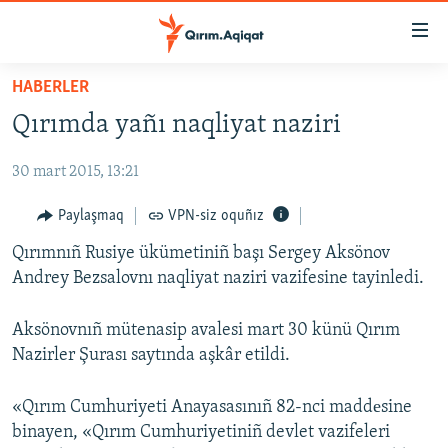
Link
açıqlığı
Esas
HABERLER
mündericege
HABERLER
Qırımda yañı naqliyat naziri
qaytmaq
SİYASET
Baş
30 mart 2015, 13:21
İQTİSADİYAT
navigatsiyağa
qaytmaq
CEMİYET
Paylaşmaq
VPN-siz oquñız
Qıdıruvğa
MEDENİYET
Qırımnıñ Rusiye ükümetiniñ başı Sergey Aksönov
qaytmaq
Andrey Bezsalovnı naqliyat naziri vazifesine tayinledi.
İNSAN AQLARI
VİDEO
Aksönovnıñ mütenasip avalesi mart 30 künü Qırım
Nazirler Şurası saytında aşkâr etildi.
SÜRET
BLOGLAR
«Qırım Cumhuriyeti Anayasasınıñ 82-nci maddеsine
FİKİR
binayen, «Qırım Cumhuriyetiniñ devlet vazifeleri