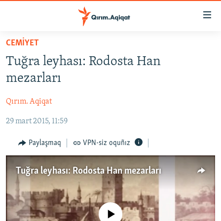
Link
açıqlığı
Esas
CEMİYET
mündericege
HABERLER
Tuğra leyhası: Rodosta Han
qaytmaq
SİYASET
Baş
mezarları
İQTİSADİYAT
navigatsiyağa
qaytmaq
Qırım. Aqiqat
CEMİYET
Qıdıruvğa
29 mart 2015, 11:59
MEDENİYET
qaytmaq
İNSAN AQLARI
Paylaşmaq
VPN-siz oquñız
VİDEO
Tuğra leyhası: Rodosta Han mezarları
SÜRET
BLOGLAR
FİKİR
No media source currently available