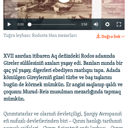
Русский
Українською
0:00
3:58
QOŞULIÑIZ!
Tuğra leyhası: Rodosta Han mezarları
Doğru link
XVII asırdan itibaren Aq deñizdeki Rodos adasında
RFE/RS bütün saytları
Gireler sülâlesiniñ azaları yaşay edi. Bazıları mında bir
qaç yıl yaşay, digerleri ebediyen raatlıqnı tapa. Adada
kömülgen Gireylerniñ güzel türbe ve baş taşlarını
bugün de körmek mümkün. Er angisi saqlanıp qaldı ve
çoqusını Murad-Reis musulman mezarlığında tapmaq
mümkün.
Qırımtatarlar ve olarnıñ devletçiligi, Şarqiy Avropanıñ
eñ nufuzlı devletlerinden biri – Qırım hanlığı tarihınıñ