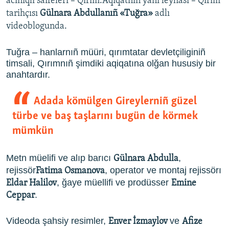
acınıqlı saifeleri – Qırım.Aqiqatnıñ yañı leyhası – Qırım
tarihçısı
Gülnara Abdullanıñ «Tuğra»
adlı
videoblogunda.
Tuğra – hanlarnıñ müüri, qırımtatar devletçiliginiñ
timsali, Qırımnıñ şimdiki aqiqatına olğan hususiy bir
anahtardır.
Adada kömülgen Gireylerniñ güzel
türbe ve baş taşlarını bugün de körmek
mümkün
Metn müelifi ve alıp barıcı
,
Gülnara Abdulla
rejissör
, operator ve montaj rejissörı
Fatima Osmanova
, ğaye müellifi ve prodüsser
Eldar Halilov
Emine
.
Ceppar
Videoda şahsiy resimler,
ve
Enver İzmaylov
Afize