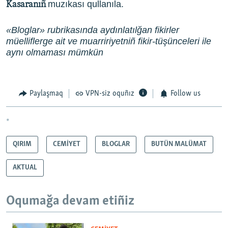
muzıkası qullanıla.
Kasaranıñ
«Bloglar» rubrikasında aydınlatılğan fikirler
müelliflerge ait ve muarririyetniñ fikir-tüşünceleri ile
aynı olmaması mümkün
Paylaşmaq
VPN-siz oquñız
Follow us
*
QIRIM
CEMİYET
BLOGLAR
BUTÜN MALÜMAT
AKTUAL
Oqumağa devam etiñiz