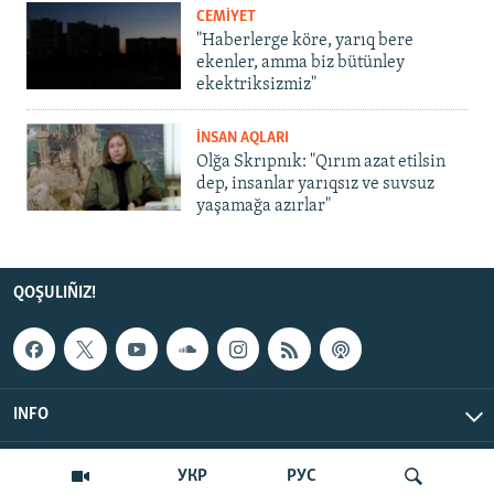
CEMİYET
"Haberlerge köre, yarıq bere
ekenler, amma biz bütünley
ekektriksizmiz"
İNSAN AQLARI
Olğa Skrıpnık: "Qırım azat etilsin
dep, insanlar yarıqsız ve suvsuz
yaşamağa azırlar"
QOŞULIÑIZ!
INFO
© Qırım.Aqiqat, 2026 | All Rights Reserved.
УКР
РУС