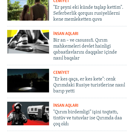
CEMİYET
"Er şeyni eki künde taşlap kettim".
Seferberlik qorqusı rusiyelilerni
kene memleketten quva
İNSAN AQLARI
Bir an – ve casussıñ. Qırım
mahkemeleri devlet hainligi
qabaatlavlarını daqqalar içinde
nasıl baqalar
CEMİYET
"Er kes qaça, er kes kete": cenk
Qırımdaki Rusiye turistlerine nasıl
barıp yetti
İNSAN AQLARI
"Qırım birdemligi" işini toqtattı,
tintüv ve tutuvlar ise Qırımda daa
çoq oldı