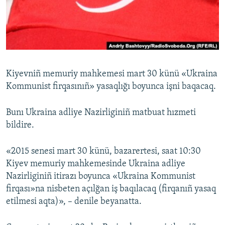
Русский
Українською
QOŞULIÑIZ!
Kiyevniñ memuriy mahkemesi mart 30 künü «Ukraina
Kommunist firqasınıñ» yasaqlığı boyunca işni baqacaq.
RFE/RS bütün saytları
Bunı Ukraina adliye Nazirliginiñ matbuat hızmeti
bildire.
«2015 senesi mart 30 künü, bazarertesi, saat 10:30
Kiyev memuriy mahkemesinde Ukraina adliye
Nazirliginiñ itirazı boyunca «Ukraina Kommunist
firqası»na nisbeten açılğan iş baqılacaq (firqanıñ yasaq
etilmesi aqta)», – denile beyanatta.