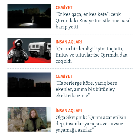
CEMİYET
"Er kes qaça, er kes kete": cenk
Qırımdaki Rusiye turistlerine nasıl
barıp yetti
İNSAN AQLARI
"Qırım birdemligi" işini toqtattı,
tintüv ve tutuvlar ise Qırımda daa
çoq oldı
CEMİYET
"Haberlerge köre, yarıq bere
ekenler, amma biz bütünley
ekektriksizmiz"
İNSAN AQLARI
Olğa Skrıpnık: "Qırım azat etilsin
dep, insanlar yarıqsız ve suvsuz
yaşamağa azırlar"