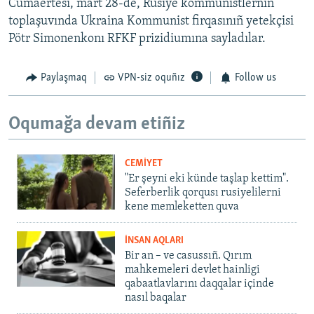
Cumaertesi, mart 28-de, Rusiye kommunistlerniñ
toplaşuvında Ukraina Kommunist firqasınıñ yetekçisi
Pötr Simonenkonı RFKF prizidiumına sayladılar.
Paylaşmaq
VPN-siz oquñız
Follow us
Oqumağa devam etiñiz
CEMİYET
"Er şeyni eki künde taşlap kettim".
Seferberlik qorqusı rusiyelilerni
kene memleketten quva
İNSAN AQLARI
Bir an – ve casussıñ. Qırım
mahkemeleri devlet hainligi
qabaatlavlarını daqqalar içinde
nasıl baqalar