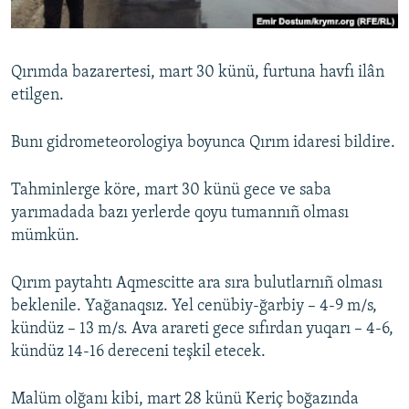
Русский
Українською
Qırımda bazarertesi, mart 30 künü, furtuna havfı ilân
etilgen.
QOŞULIÑIZ!
Bunı gidrometeorologiya boyunca Qırım idaresi bildire.
Tahminlerge köre, mart 30 künü gece ve saba
RFE/RS bütün saytları
yarımadada bazı yerlerde qoyu tumannıñ olması
mümkün.
Qırım paytahtı Aqmescitte ara sıra bulutlarnıñ olması
beklenile. Yağanaqsız. Yel cenübiy-ğarbiy – 4-9 m/s,
kündüz – 13 m/s. Ava arareti gece sıfırdan yuqarı – 4-6,
kündüz 14-16 dereceni teşkil etecek.
Malüm olğanı kibi, mart 28 künü Keriç boğazında