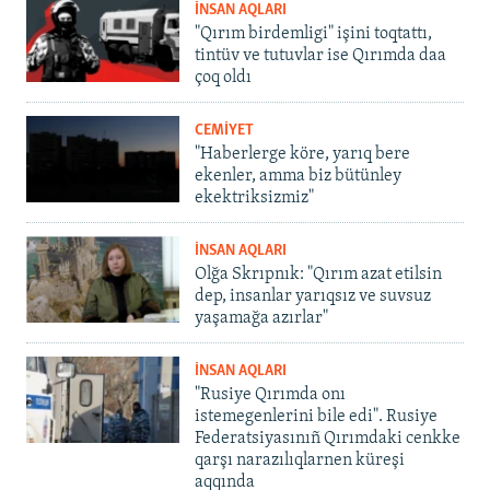
İNSAN AQLARI
"Qırım birdemligi" işini toqtattı,
tintüv ve tutuvlar ise Qırımda daa
çoq oldı
CEMİYET
"Haberlerge köre, yarıq bere
ekenler, amma biz bütünley
ekektriksizmiz"
İNSAN AQLARI
Olğa Skrıpnık: "Qırım azat etilsin
dep, insanlar yarıqsız ve suvsuz
yaşamağa azırlar"
İNSAN AQLARI
"Rusiye Qırımda onı
istemegenlerini bile edi". Rusiye
Federatsiyasınıñ Qırımdaki cenkke
qarşı narazılıqlarnen küreşi
aqqında