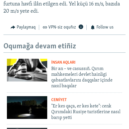
furtuna havfı ilân etilgen edi. Yel küçü 16 m/s, bazıda
20 m/s yete edi.
Paylaşmaq
VPN-siz oquñız
Follow us
Oqumağa devam etiñiz
İNSAN AQLARI
Bir an – ve casussıñ. Qırım
mahkemeleri devlet hainligi
qabaatlavlarını daqqalar içinde
nasıl baqalar
CEMİYET
"Er kes qaça, er kes kete": cenk
Qırımdaki Rusiye turistlerine nasıl
barıp yetti