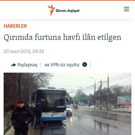
Link
açıqlığı
Esas
HABERLER
mündericege
HABERLER
Qırımda furtuna havfı ilân etilgen
qaytmaq
SİYASET
Baş
30 mart 2015, 08:32
İQTİSADİYAT
navigatsiyağa
qaytmaq
CEMİYET
Paylaşmaq
VPN-siz oquñız
Qıdıruvğa
MEDENİYET
qaytmaq
İNSAN AQLARI
VİDEO
SÜRET
BLOGLAR
FİKİR