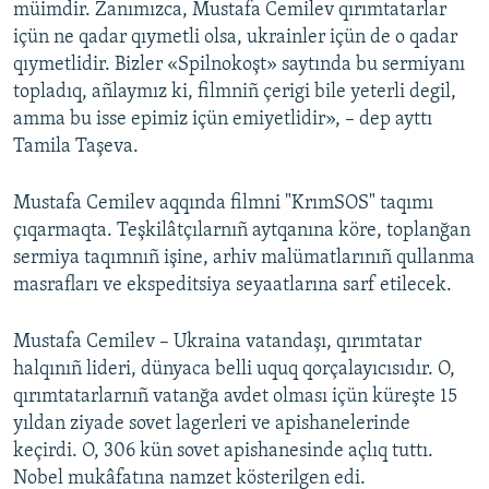
müimdir. Zanımızca, Mustafa Cemilev qırımtatarlar
içün ne qadar qıymetli olsa, ukrainler içün de o qadar
qıymetlidir. Bizler «Spilnokoşt» saytında bu sermiyanı
topladıq, añlaymız ki, filmniñ çerigi bile yeterli degil,
amma bu isse epimiz içün emiyetlidir», – dep ayttı
Tamila Taşeva.
Mustafa Cemilev aqqında filmni "KrımSOS" taqımı
çıqarmaqta. Teşkilâtçılarnıñ aytqanına köre, toplanğan
sermiya taqımnıñ işine, arhiv malümatlarınıñ qullanma
masrafları ve ekspeditsiya seyaatlarına sarf etilecek.
Mustafa Cemilev – Ukraina vatandaşı, qırımtatar
halqınıñ lideri, dünyaca belli uquq qorçalayıcısıdır. O,
qırımtatarlarnıñ vatanğa avdet olması içün küreşte 15
yıldan ziyade sovet lagerleri ve apishanelerinde
keçirdi. O, 306 kün sovet apishanesinde açlıq tuttı.
Nobel mukâfatına namzet kösterilgen edi.