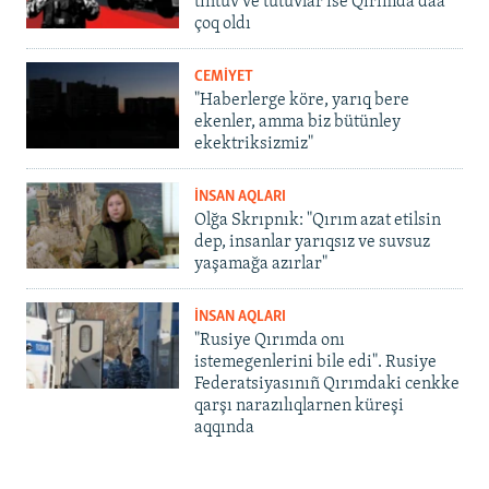
tintüv ve tutuvlar ise Qırımda daa
çoq oldı
CEMİYET
"Haberlerge köre, yarıq bere
ekenler, amma biz bütünley
ekektriksizmiz"
İNSAN AQLARI
Olğa Skrıpnık: "Qırım azat etilsin
dep, insanlar yarıqsız ve suvsuz
yaşamağa azırlar"
İNSAN AQLARI
"Rusiye Qırımda onı
istemegenlerini bile edi". Rusiye
Federatsiyasınıñ Qırımdaki cenkke
qarşı narazılıqlarnen küreşi
aqqında