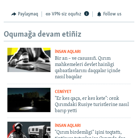
Paylaşmaq
VPN-siz oquñız
Follow us
Oqumağa devam etiñiz
İNSAN AQLARI
Bir an – ve casussıñ. Qırım
mahkemeleri devlet hainligi
qabaatlavlarını daqqalar içinde
nasıl baqalar
CEMİYET
"Er kes qaça, er kes kete": cenk
Qırımdaki Rusiye turistlerine nasıl
barıp yetti
İNSAN AQLARI
"Qırım birdemligi" işini toqtattı,