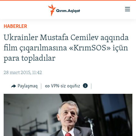
Link
açıqlığı
Esas
HABERLER
mündericege
HABERLER
Ukrainler Mustafa Cemilev aqqında
qaytmaq
SİYASET
Baş
film çıqarılmasına «KrımSOS» içün
İQTİSADİYAT
navigatsiyağa
para topladılar
qaytmaq
CEMİYET
Qıdıruvğa
28 mart 2015, 11:42
MEDENİYET
qaytmaq
Paylaşmaq
VPN-siz oquñız
İNSAN AQLARI
VİDEO
SÜRET
BLOGLAR
FİKİR