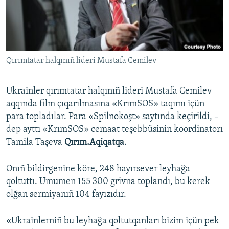
Русский
Українською
Qırımtatar halqınıñ lideri Mustafa Cemilev
QOŞULIÑIZ!
Ukrainler qırımtatar halqınıñ lideri Mustafa Cemilev
aqqında film çıqarılmasına «KrımSOS» taqımı içün
RFE/RS bütün saytları
para topladılar. Para «Spilnokoşt» saytında keçirildi, –
dep ayttı «KrımSOS» cemaat teşebbüsinin koordinatorı
Tamila Taşeva
Qırım.Aqiqatqa
.
Onıñ bildirgenine köre, 248 hayırsever leyhağa
qoltuttı. Umumen 155 300 grivna toplandı, bu kerek
olğan sermiyanıñ 104 fayızıdır.
«Ukrainlerniñ bu leyhağa qoltutqanları bizim içün pek