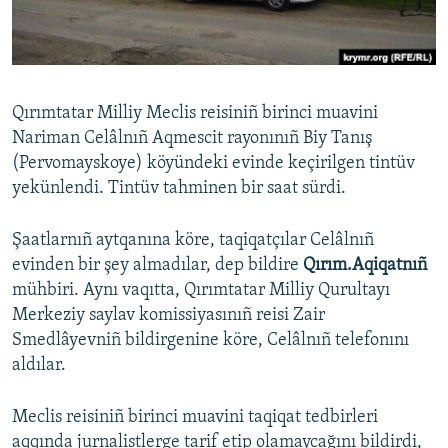
Русский
Українською
Qırımtatar Milliy Meclis reisiniñ birinci muavini
QOŞULIÑIZ!
Nariman Celâlnıñ Aqmescit rayonınıñ Biy Tanış
(Pervomayskoye) köyündeki evinde keçirilgen tintüv
yekünlendi. Tintüv tahminen bir saat sürdi.
RFE/RS bütün saytları
Şaatlarnıñ aytqanına köre, taqiqatçılar Celâlnıñ
evinden bir şey almadılar, dep bildire
Qırım.Aqiqatnıñ
mühbiri. Aynı vaqıtta, Qırımtatar Milliy Qurultayı
Merkeziy saylav komissiyasınıñ reisi Zair
Smedlâyevniñ bildirgenine köre, Celâlnıñ telefonını
aldılar.
Meclis reisiniñ birinci muavini taqiqat tedbirleri
aqqında jurnalistlerge tarif etip olamaycağını bildirdi,