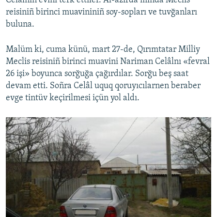
Celâlnıñ evini terk ettiler. Al-azırda mında Meclis
reisiniñ birinci muavininiñ soy-sopları ve tuvğanları
buluna.
Malüm ki, cuma künü, mart 27-de, Qırımtatar Milliy
Meclis reisiniñ birinci muavini Nariman Celâlnı «fevral
26 işi» boyunca sorğuğa çağırdılar. Sorğu beş saat
devam etti. Soñra Celâl uquq qoruyıcılarnen beraber
evge tintüv keçirilmesi içün yol aldı.