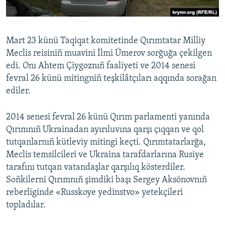
Mart 23 künü Taqiqat komitetinde Qırımtatar Milliy
Meclis reisiniñ muavini İlmi Ümerov sorğuğa çekilgen
edi. Onı Ahtem Çiygoznıñ faaliyeti ve 2014 senesi
fevral 26 künü mitingniñ teşkilâtçıları aqqında sorağan
ediler.
2014 senesi fevral 26 künü Qırım parlamenti yanında
Qırımnıñ Ukrainadan ayırıluvına qarşı çıqqan ve qol
tutqanlarnıñ kütleviy mitingi keçti. Qırımtatarlarğa,
Meclis temsilcileri ve Ukraina tarafdarlarına Rusiye
tarafını tutqan vatandaşlar qarşılıq kösterdiler.
Soñkilerni Qırımnıñ şimdiki başı Sergey Aksönovnıñ
reberliginde «Russkoye yedinstvo» yetekçileri
topladılar.