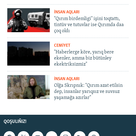
İNSAN AQLARI
"Qırım birdemligi" işini toqtattı,
tintüv ve tutuvlar ise Qırımda daa
çoq oldı
CEMİYET
"Haberlerge köre, yarıq bere
ekenler, amma biz bütünley
ekektriksizmiz"
İNSAN AQLARI
Olğa Skrıpnık: "Qırım azat etilsin
dep, insanlar yarıqsız ve suvsuz
yaşamağa azırlar"
QOŞULIÑIZ!