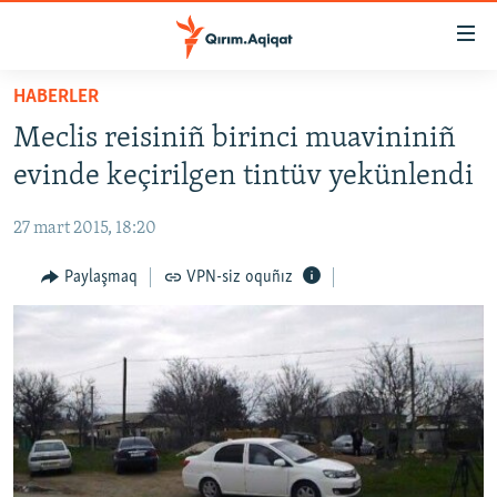
Link
açıqlığı
Esas
HABERLER
mündericege
HABERLER
Meclis reisiniñ birinci muavininiñ
qaytmaq
SİYASET
Baş
evinde keçirilgen tintüv yekünlendi
İQTİSADİYAT
navigatsiyağa
qaytmaq
27 mart 2015, 18:20
CEMİYET
Qıdıruvğa
MEDENİYET
Paylaşmaq
VPN-siz oquñız
qaytmaq
İNSAN AQLARI
VİDEO
SÜRET
BLOGLAR
FİKİR