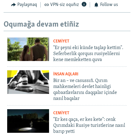
Paylaşmaq
VPN-siz oquñız
Follow us
Oqumağa devam etiñiz
CEMİYET
"Er şeyni eki künde taşlap kettim".
Seferberlik qorqusı rusiyelilerni
kene memleketten quva
İNSAN AQLARI
Bir an – ve casussıñ. Qırım
mahkemeleri devlet hainligi
qabaatlavlarını daqqalar içinde
nasıl baqalar
CEMİYET
"Er kes qaça, er kes kete": cenk
Qırımdaki Rusiye turistlerine nasıl
barıp yetti