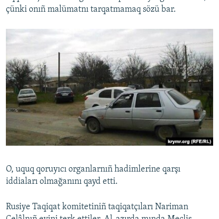
çünki onıñ malümatnı tarqatmamaq sözü bar.
O, uquq qoruyıcı organlarnıñ hadimlerine qarşı
iddiaları olmağanını qayd etti.
Rusiye Taqiqat komitetiniñ taqiqatçıları Nariman