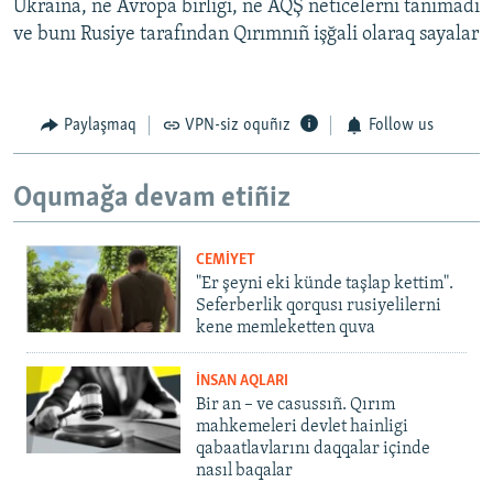
Ukraina, ne Avropa birligi, ne AQŞ neticelerni tanımadı
ve bunı Rusiye tarafından Qırımnıñ işğali olaraq sayalar
Paylaşmaq
VPN-siz oquñız
Follow us
Oqumağa devam etiñiz
CEMİYET
"Er şeyni eki künde taşlap kettim".
Seferberlik qorqusı rusiyelilerni
kene memleketten quva
İNSAN AQLARI
Bir an – ve casussıñ. Qırım
mahkemeleri devlet hainligi
qabaatlavlarını daqqalar içinde
nasıl baqalar