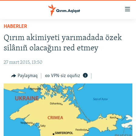
Link
açıqlığı
Esas
HABERLER
mündericege
HABERLER
Qırım akimiyeti yarımadada özek
qaytmaq
SİYASET
Baş
silânıñ olacağını red etmey
İQTİSADİYAT
navigatsiyağa
qaytmaq
27 mart 2015, 13:50
CEMİYET
Qıdıruvğa
MEDENİYET
Paylaşmaq
VPN-siz oquñız
qaytmaq
İNSAN AQLARI
VİDEO
SÜRET
BLOGLAR
FİKİR