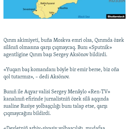
Русский
Українською
QOŞULIÑIZ!
Qırım akimiyeti, buña Moskva emri olsa, Qırımda özek
silânıñ olmasına qarşı çıqmaycaq. Bunı «Sputnik»
agentligine Qırım başı Sergey Aksönov bildirdi.
RFE/RS bütün saytları
«Yuqarı baş komandanı böyle bir emir berse, biz oña
qol tutarmız», – dedi Aksönov.
Bunıñ ile Aqyar valisi Sergey Menâylo «Ren-TV»
kanalınıñ efirinde jurnalistniñ özek silâ aqqında
sualine Rusiye yolbaşçılığı bunı talap etse, qarşı
çıqmaycağını bildirdi.
«Devletniñ arbiy-siyasiy yolbaşçılığı, mudafaa