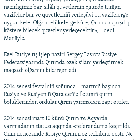
nazirligimiz bar, silâlı quvetlerniñ ögünde turğan
vazifeler bar ve quvetlerniñ yerleşüvi bu vazifelerge
uyğun kele. Olğan telükelerge köre, Qırımda qarşılıq
köstere bilecek quvetler yerleşecektir», – dedi
Menâylo.
Evel Rusiye tış işlep naziri Sergey Lavrov Rusiye
Federatsiyasında Qırımda özek silânı yerleştirmek
maqsadı olğanını bildirgen edi.
2014 senesi fevralniñ soñunda – martnıñ başında
Rusiye ve Rusiyeniñ Qara deñiz flotunıñ qırım
bölüklerinden ordular Qırım yarımadanı zapt ettiler.
2014 senesi mart 16 künü Qırım ve Aqyarda
yarımadanıñ statusı aqqında «referendum» keçirildi.
Onıñ neticesinde Rusiye Qırımnı öz terkibine qoştı. Ne