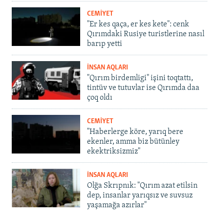
CEMİYET
"Er kes qaça, er kes kete": cenk
Qırımdaki Rusiye turistlerine nasıl
barıp yetti
İNSAN AQLARI
"Qırım birdemligi" işini toqtattı,
tintüv ve tutuvlar ise Qırımda daa
çoq oldı
CEMİYET
"Haberlerge köre, yarıq bere
ekenler, amma biz bütünley
ekektriksizmiz"
İNSAN AQLARI
Olğa Skrıpnık: "Qırım azat etilsin
dep, insanlar yarıqsız ve suvsuz
yaşamağa azırlar"