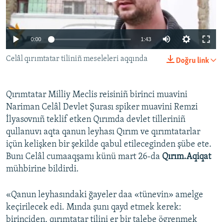
Русский
Українською
0:00
1:43
Celâl qırımtatar tiliniñ meseleleri aqqında
Doğru link
QOŞULIÑIZ!
Qırımtatar Milliy Meclis reisiniñ birinci muavini
Nariman Celâl Devlet Şurası spiker muavini Remzi
RFE/RS bütün saytları
İlyasovnıñ teklif etken Qırımda devlet tilleriniñ
qullanuvı aqta qanun leyhası Qırım ve qırımtatarlar
içün kelişken bir şekilde qabul etileceginden şübe ete.
Bunı Celâl cumaaqşamı künü mart 26-da
Qırım.Aqiqat
mühbirine bildirdi.
«Qanun leyhasındaki ğayeler daa «tünevin» amelge
keçirilecek edi. Mında şunı qayd etmek kerek:
birinciden, qırımtatar tilini er bir talebe ögrenmek