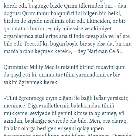
kerek edi, bugünge bizde Qırım tillerinden biri – daa
doğrusı Qırım tamır halqınıñ tilini bilgen bir, belki,
birden de ziyade nesilimiz olur edi. Ekinciden, er bir
qırımtatarı bütün resmiy müessise ve akimiyet
organlarında suallerine ana tilinde cevap ala ve laf ete
bile edi. Teessüf ki, bugün böyle bir şey olsa da, bir sıra
manialardan keçmek kerek», – dey Nariman Celâl.
Qırımtatar Milliy Meclis reisiniñ birinci muavini şunı
da qayd etti ki, qırımtatar tilini yarımadanıñ er bir
sakini ögrenmek kerek.
«Tilni ögrenmege qıyın olğanı ile bağlı laflar yersizdir,
menimce. Diger milletlerniñ balalarından tilniñ
mükkemel seviyede bilgenini kimse talap etmey, eñ
azından, başlanğıç seviyede ola bile. Men, oca olaraq,
balalar olarğa berilgen er şeyni qolaylıqnen