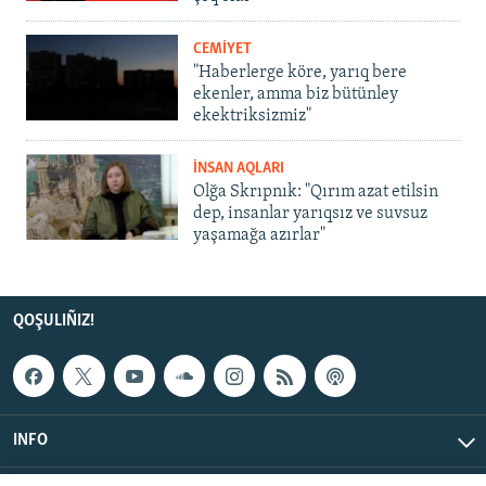
CEMİYET
"Haberlerge köre, yarıq bere
ekenler, amma biz bütünley
ekektriksizmiz"
İNSAN AQLARI
Olğa Skrıpnık: "Qırım azat etilsin
dep, insanlar yarıqsız ve suvsuz
yaşamağa azırlar"
QOŞULIÑIZ!
INFO