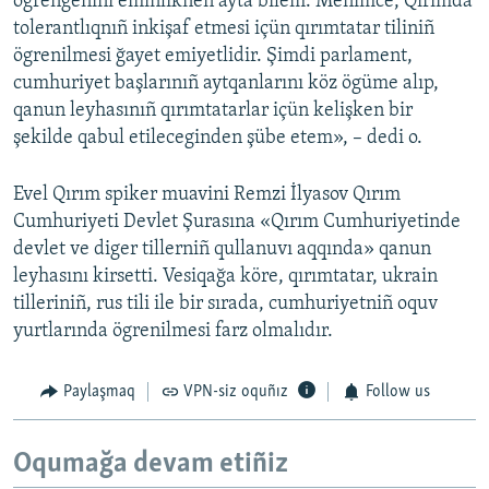
ögrengenini eminliknen ayta bilem. Menimce, Qırımda
tolerantlıqnıñ inkişaf etmesi içün qırımtatar tiliniñ
ögrenilmesi ğayet emiyetlidir. Şimdi parlament,
cumhuriyet başlarınıñ aytqanlarını köz ögüme alıp,
qanun leyhasınıñ qırımtatarlar içün kelişken bir
şekilde qabul etileceginden şübe etem», – dedi o.
Evel Qırım spiker muavini Remzi İlyasov Qırım
Cumhuriyeti Devlet Şurasına «Qırım Cumhuriyetinde
devlet ve diger tillerniñ qullanuvı aqqında» qanun
leyhasını kirsetti. Vesiqağa köre, qırımtatar, ukrain
tilleriniñ, rus tili ile bir sırada, cumhuriyetniñ oquv
yurtlarında ögrenilmesi farz olmalıdır.
Paylaşmaq
VPN-siz oquñız
Follow us
Oqumağa devam etiñiz