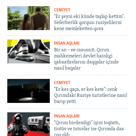
CEMİYET
"Er şeyni eki künde taşlap kettim".
Seferberlik qorqusı rusiyelilerni
kene memleketten quva
İNSAN AQLARI
Bir an – ve casussıñ. Qırım
mahkemeleri devlet hainligi
qabaatlavlarını daqqalar içinde
nasıl baqalar
CEMİYET
"Er kes qaça, er kes kete": cenk
Qırımdaki Rusiye turistlerine nasıl
barıp yetti
İNSAN AQLARI
"Qırım birdemligi" işini toqtattı,
tintüv ve tutuvlar ise Qırımda daa
çoq oldı