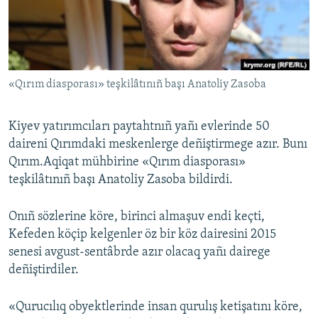
Русский
Українською
«Qırım diasporası» teşkilâtınıñ başı Anatoliy Zasoba
QOŞULIÑIZ!
Kiyev yatırımcıları paytahtnıñ yañı evlerinde 50
daireni Qırımdaki meskenlerge deñiştirmege azır. Bunı
RFE/RS bütün saytları
Qırım.Aqiqat mühbirine «Qırım diasporası»
teşkilâtınıñ başı Anatoliy Zasoba bildirdi.
Onıñ sözlerine köre, birinci almaşuv endi keçti,
Kefeden köçip kelgenler öz bir köz dairesini 2015
senesi avgust-sentâbrde azır olacaq yañı dairege
deñiştirdiler.
«Qurucılıq obyektlerinde insan qurulış ketişatını köre,