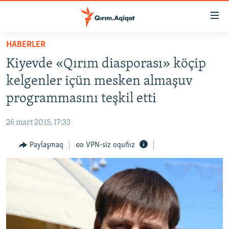
Link
açıqlığı
Esas
HABERLER
mündericege
HABERLER
Kiyevde «Qırım diasporası» köçip
qaytmaq
SİYASET
Baş
kelgenler içün mesken almaşuv
İQTİSADİYAT
navigatsiyağa
programmasını teşkil etti
qaytmaq
CEMİYET
Qıdıruvğa
26 mart 2015, 17:33
MEDENİYET
qaytmaq
Paylaşmaq
VPN-siz oquñız
İNSAN AQLARI
VİDEO
SÜRET
BLOGLAR
FİKİR