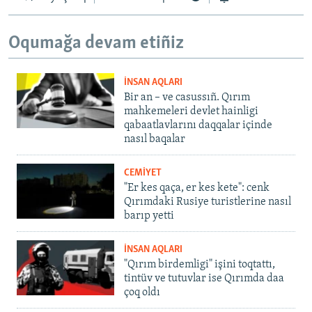
Oqumağa devam etiñiz
İNSAN AQLARI
Bir an – ve casussıñ. Qırım
mahkemeleri devlet hainligi
qabaatlavlarını daqqalar içinde
nasıl baqalar
CEMİYET
"Er kes qaça, er kes kete": cenk
Qırımdaki Rusiye turistlerine nasıl
barıp yetti
İNSAN AQLARI
"Qırım birdemligi" işini toqtattı,
tintüv ve tutuvlar ise Qırımda daa
çoq oldı