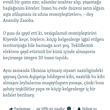
evniñ bir qısmı azır, adamlar anahtar alıp, yaşamağa
başlağanını köreler. İnsan bu evde daireni satın alğanı
aqta añlaşmanı öz adına resmiyleştireler», – dey
Anatoliy Zasoba.
O şunı da qayd etti ki, vesiqalarnıñ resmiyleştirüvi
Kiyevde keçe, böylece, köçip kelgenlerge işğal etilgen
territoriyağa bile barmağa acet yoq. Tekliflerniñ
elektron qayd etüviniñ bir künü içinde almaşuvnı
keçirmege istegen 30 insan tapıldı.
Aynı zamanda Ukraina içtimaiy siyaset nazirligindeki
qaynaq Qırım.Aqiqatqa bildirgeni kibi, nazirlik bu kibi
almaşuv leyhalarına muqaytlıqnen yanaşa, çünki bunı
şahsiy teşkilâtlar yapa ve köçip kelgenlerge iç bir
kefalet berilmey.
Paylaşmaq
VPN-siz oquñız
Follow us