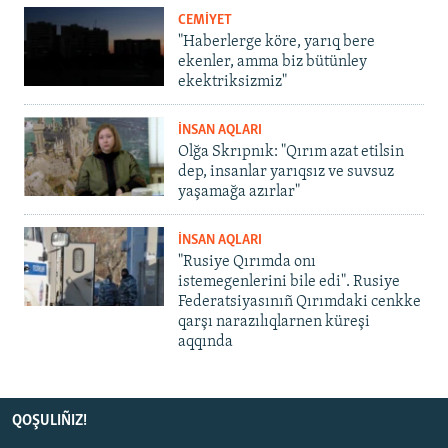
CEMİYET
"Haberlerge köre, yarıq bere
ekenler, amma biz bütünley
ekektriksizmiz"
İNSAN AQLARI
Olğa Skrıpnık: "Qırım azat etilsin
dep, insanlar yarıqsız ve suvsuz
yaşamağa azırlar"
İNSAN AQLARI
"Rusiye Qırımda onı
istemegenlerini bile edi". Rusiye
Federatsiyasınıñ Qırımdaki cenkke
qarşı narazılıqlarnen küreşi
aqqında
QOŞULIÑIZ!