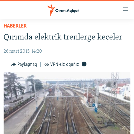
Link
açıqlığı
Esas
HABERLER
mündericege
HABERLER
Qırımda elektrik trenlerge keçeler
qaytmaq
SİYASET
Baş
26 mart 2015, 14:20
İQTİSADİYAT
navigatsiyağa
qaytmaq
CEMİYET
Paylaşmaq
VPN-siz oquñız
Qıdıruvğa
MEDENİYET
qaytmaq
İNSAN AQLARI
VİDEO
SÜRET
BLOGLAR
FİKİR