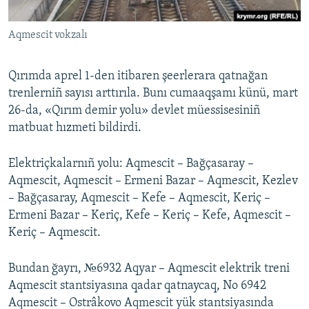
Русский
Aqmescit vokzalı
Українською
Qırımda aprel 1-den itibaren şeerlerara qatnağan
QOŞULIÑIZ!
trenlerniñ sayısı arttırıla. Bunı cumaaqşamı künü, mart
26-da, «Qırım demir yolu» devlet müessisesiniñ
matbuat hızmeti bildirdi.
RFE/RS bütün saytları
Elektriçkalarnıñ yolu: Aqmescit – Bağçasaray –
Aqmescit, Aqmescit – Ermeni Bazar – Aqmescit, Kezlev
– Bağçasaray, Aqmescit – Kefe – Aqmescit, Keriç –
Ermeni Bazar – Keriç, Kefe – Keriç – Kefe, Aqmescit –
Keriç – Aqmescit.
Bundan ğayrı, №6932 Aqyar – Aqmescit elektrik treni
Aqmescit stantsiyasına qadar qatnaycaq, No 6942
Aqmescit – Ostrâkovo Aqmescit yük stantsiyasında