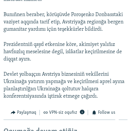
Русский
Bunıñnen beraber, körüşüvde Poroşenko Donbasstaki
Українською
vaziyet aqqında tarif etip, Avstriyağa regionğa bergen
gumanitar yardımı içün teşekkürler bildirdi.
QOŞULIÑIZ!
Prezidentniñ qayd etkenine köre, akimiyet yalıñız
havfsızlıq meselesine degil, islâatlar keçirilmesine de
diqqat ayıra.
RFE/RS bütün saytları
Devlet yolbaşçısı Avstriya biznesiniñ vekillerini
Ukrainağa yatırım yapmağa ve keçirilmesi aprel ayına
planlaştırılğan Ukrainağa qoltutuv halqara
konferentsiyasında iştirak etmege çağırdı.
Paylaşmaq
VPN-siz oquñız
Follow us