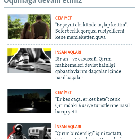
Oqumağa devam etiñiz
CEMİYET
"Er şeyni eki künde taşlap kettim".
Seferberlik qorqusı rusiyelilerni
kene memleketten quva
İNSAN AQLARI
Bir an – ve casussıñ. Qırım
mahkemeleri devlet hainligi
qabaatlavlarını daqqalar içinde
nasıl baqalar
CEMİYET
"Er kes qaça, er kes kete": cenk
Qırımdaki Rusiye turistlerine nasıl
barıp yetti
İNSAN AQLARI
"Qırım birdemligi" işini toqtattı,