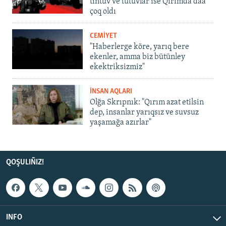
tintüv ve tutuvlar ise Qırımda daa
çoq oldı
CEMİYET
"Haberlerge köre, yarıq bere
ekenler, amma biz bütünley
ekektriksizmiz"
İNSAN AQLARI
Olğa Skrıpnık: "Qırım azat etilsin
dep, insanlar yarıqsız ve suvsuz
yaşamağa azırlar"
QOŞULIÑIZ!
INFO