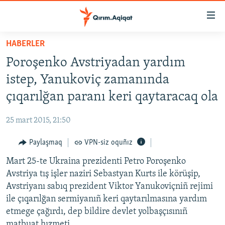
Link
açıqlığı
Esas
HABERLER
mündericege
HABERLER
Poroşenko Avstriyadan yardım
qaytmaq
SİYASET
Baş
istep, Yanukoviç zamanında
İQTİSADİYAT
navigatsiyağa
çıqarılğan paranı keri qaytaracaq ola
qaytmaq
CEMİYET
Qıdıruvğa
25 mart 2015, 21:50
MEDENİYET
qaytmaq
Paylaşmaq
VPN-siz oquñız
İNSAN AQLARI
Mart 25-te Ukraina prezidenti Petro Poroşenko
VİDEO
Avstriya tış işler naziri Sebastyan Kurts ile körüşip,
SÜRET
Avstriyanı sabıq prezident Viktor Yanukoviçniñ rejimi
BLOGLAR
ile çıqarılğan sermiyanıñ keri qaytarılmasına yardım
etmege çağırdı, dep bildire devlet yolbaşçısınıñ
FİKİR
matbuat hızmeti.