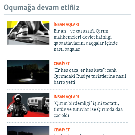
Oqumağa devam etiñiz
İNSAN AQLARI
Bir an – ve casussıñ. Qırım
mahkemeleri devlet hainligi
qabaatlavlarını daqqalar içinde
nasıl baqalar
CEMİYET
"Er kes qaça, er kes kete": cenk
Qırımdaki Rusiye turistlerine nasıl
barıp yetti
İNSAN AQLARI
"Qırım birdemligi" işini toqtattı,
tintüv ve tutuvlar ise Qırımda daa
çoq oldı
CEMİYET