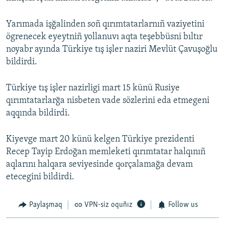
Yarımada işğalinden soñ qırımtatarlarnıñ vaziyetini
ögrenecek eyeytniñ yollanuvı aqta teşebbüsni bıltır
noyabr ayında Türkiye tış işler naziri Mevlüt Çavuşoğlu
bildirdi.
Türkiye tış işler nazirligi mart 15 künü Rusiye
qırımtatarlarğa nisbeten vade sözlerini eda etmegeni
aqqında bildirdi.
Kiyevge mart 20 künü kelgen Türkiye prezidenti
Recep Tayip Erdoğan memleketi qırımtatar halqınıñ
aqlarını halqara seviyesinde qоrçalamağa devam
etecegini bildirdi.
Paylaşmaq
VPN-siz oquñız
Follow us