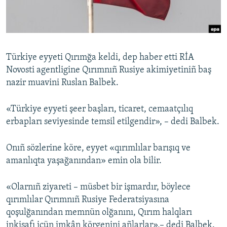
Русский
Українською
Türkiye eyyeti Qırımğa keldi, dep haber etti RİA
QOŞULIÑIZ!
Novosti agentligine Qırımnıñ Rusiye akimiyetiniñ baş
nazir muavini Ruslan Balbek.
«Türkiye eyyeti şeer başları, ticaret, cemaatçılıq
RFE/RS bütün saytları
erbapları seviyesinde temsil etilgendir», – dedi Balbek.
Onıñ sözlerine köre, eyyet «qırımlılar barışıq ve
amanlıqta yaşağanından» emin ola bilir.
«Olarnıñ ziyarеti – müsbet bir işmardır, böylece
qırımlılar Qırımnıñ Rusiye Federatsiyasına
qoşulğanından memnün olğanını, Qırım halqları
inkişafı içün imkân körgenini añlarlar»,– dedi Balbek.