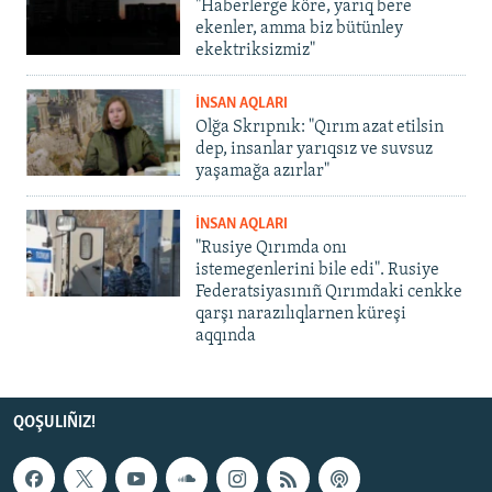
"Haberlerge köre, yarıq bere
ekenler, amma biz bütünley
ekektriksizmiz"
İNSAN AQLARI
Olğa Skrıpnık: "Qırım azat etilsin
dep, insanlar yarıqsız ve suvsuz
yaşamağa azırlar"
İNSAN AQLARI
"Rusiye Qırımda onı
istemegenlerini bile edi". Rusiye
Federatsiyasınıñ Qırımdaki cenkke
qarşı narazılıqlarnen küreşi
aqqında
QOŞULIÑIZ!