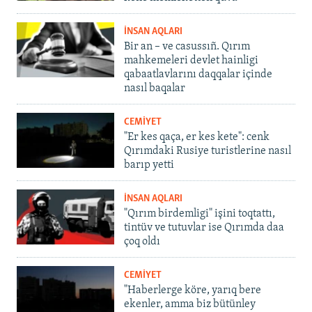
İNSAN AQLARI
Bir an – ve casussıñ. Qırım
mahkemeleri devlet hainligi
qabaatlavlarını daqqalar içinde
nasıl baqalar
CEMİYET
"Er kes qaça, er kes kete": cenk
Qırımdaki Rusiye turistlerine nasıl
barıp yetti
İNSAN AQLARI
"Qırım birdemligi" işini toqtattı,
tintüv ve tutuvlar ise Qırımda daa
çoq oldı
CEMİYET
"Haberlerge köre, yarıq bere
ekenler, amma biz bütünley