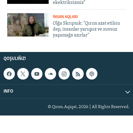
ekektriksizmiz"
İNSAN AQLARI
Olğa Skrıpnık: "Qırım azat etilsin
dep, insanlar yarıqsız ve suvsuz
yaşamağa azırlar"
QOŞULIÑIZ!
INFO
© Qırım.Aqiqat, 2026 | All Rights Reserved.