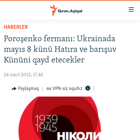
Link
açıqlığı
Esas
HABERLER
mündericege
HABERLER
Poroşenko fermanı: Ukrainada
qaytmaq
SİYASET
Baş
mayıs 8 künü Hatıra ve barışuv
İQTİSADİYAT
navigatsiyağa
Kününi qayd etecekler
qaytmaq
CEMİYET
Qıdıruvğa
24 mart 2015, 17:46
MEDENİYET
qaytmaq
Paylaşmaq
VPN-siz oquñız
İNSAN AQLARI
VİDEO
SÜRET
BLOGLAR
FİKİR