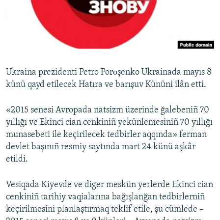
Русский
Українською
QOŞULIÑIZ!
Ukraina prezidenti Petro Porоşenko Ukrainada mayıs 8
künü qayd etilecek Hatıra ve barışuv Kününi ilân etti.
RFE/RS bütün saytları
«2015 senesi Avropada natsizm üzerinde ğalebeniñ 70
yıllığı ve Ekinci cian cenkiniñ yekünlemesiniñ 70 yıllığı
munasebeti ile keçirilecek tedbirler aqqında» ferman
devlet başınıñ resmiy saytında mart 24 künü aşkâr
etildi.
Vesiqada Kiyevde ve diger meskün yerlerde Ekinci cian
cenkiniñ tarihiy vaqialarına bağışlanğan tedbirlerniñ
keçirilmesini planlaştırmaq teklif etile, şu cümlede –