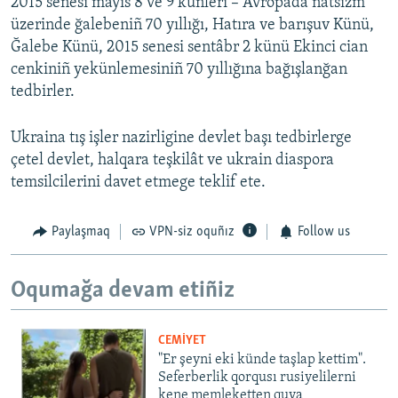
2015 senesi mayıs 8 ve 9 künleri – Avropada natsizm
üzerinde ğalebeniñ 70 yıllığı, Hatıra ve barışuv Künü,
Ğalebe Künü, 2015 senesi sentâbr 2 künü Ekinci cian
cenkiniñ yekünlemesiniñ 70 yıllığına bağışlanğan
tedbirler.
Ukraina tış işler nazirligine devlet başı tedbirlerge
çetel devlet, halqara teşkilât ve ukrain diaspora
temsilcilerini davet etmege teklif ete.
Paylaşmaq
VPN-siz oquñız
Follow us
Oqumağa devam etiñiz
CEMİYET
"Er şeyni eki künde taşlap kettim".
Seferberlik qorqusı rusiyelilerni
kene memleketten quva