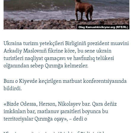
Русский
Українською
QOŞULIÑIZ!
Ukraina turizm yetekçileri Birliginiñ prezident muavini
Arkadiy Maslovnıñ fikrine köre, bu sene ukrain
turistleri naqliyat qamaçavı ve havfsızlıq telükesi
RFE/RS bütün saytları
olğanından sebep Qırımğa kelmezler.
Bunı o Kiyevde keçirilgen matbuat konferentsiyasında
bildirdi.
«Bizde Odessa, Herson, Nikolayev bar. Qara deñiz
imkânları bar, raatlanuv şaraitleri boyunca bu
territoriyalar Qırımğa oşay», – dedi o