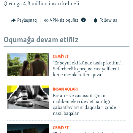
Qırımğa 4,3 million insan kelmeli.
Paylaşmaq
VPN-siz oquñız
Follow us
Oqumağa devam etiñiz
CEMİYET
"Er şeyni eki künde taşlap kettim".
Seferberlik qorqusı rusiyelilerni
kene memleketten quva
İNSAN AQLARI
Bir an – ve casussıñ. Qırım
mahkemeleri devlet hainligi
qabaatlavlarını daqqalar içinde
nasıl baqalar
CEMİYET