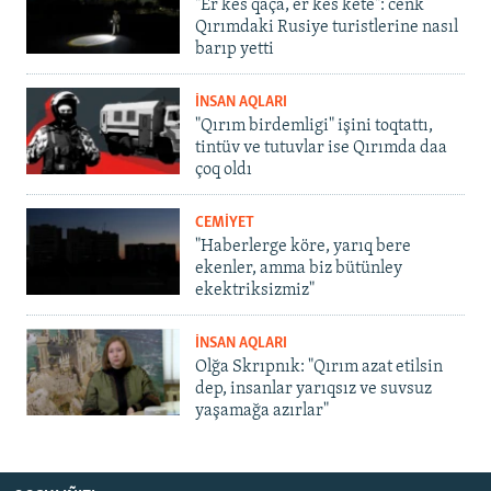
"Er kes qaça, er kes kete": cenk
Qırımdaki Rusiye turistlerine nasıl
barıp yetti
İNSAN AQLARI
"Qırım birdemligi" işini toqtattı,
tintüv ve tutuvlar ise Qırımda daa
çoq oldı
CEMİYET
"Haberlerge köre, yarıq bere
ekenler, amma biz bütünley
ekektriksizmiz"
İNSAN AQLARI
Olğa Skrıpnık: "Qırım azat etilsin
dep, insanlar yarıqsız ve suvsuz
yaşamağa azırlar"