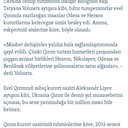
Ukraina cenüp turizminiñ inkişaf Birliginiñ başı
Tatyana Volınets aytqanı kibi, bıltır turoperatorlar evel
Qırımda raatlanğan insanlar Odesa ve Herson
kurortlarına kelecegne ümüt besley edi. Amma,
eskpertniñ sözlerine köre, böyle olmadı.
«Müsbet deñişüvler yalıñız bala sağlamlaşıtıruvında
qayd etildi. Çünki Qırım turizm hızmetleri çarşısından
çıqqan zenaat birlikleri Hesron, Nikolayev, Odessa ve
Berdânsk vilâyetlerine yollanmalarnı satın alğanlar», –
dedi Volınets.
Evel Qırımnıñ sabıq kurort naziri Aleksandr Liyev
aytqanı kibi, Ukraina Qırım ile demir yol munasebetini
açmasa, bu sene yarımadağa bir million insan bile
kelmez.
Qırım kurort naziriniñ tahminlerine köre, 2015 senesi