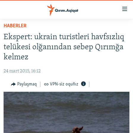
Link
açıqlığı
Esas
HABERLER
mündericege
HABERLER
Ekspert: ukrain turistleri havfsızlıq
qaytmaq
SİYASET
Baş
telükesi olğanından sebep Qırımğa
İQTİSADİYAT
navigatsiyağa
kelmez
qaytmaq
CEMİYET
Qıdıruvğa
24 mart 2015, 16:12
MEDENİYET
qaytmaq
Paylaşmaq
VPN-siz oquñız
İNSAN AQLARI
VİDEO
SÜRET
BLOGLAR
FİKİR