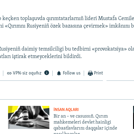
p keçken toplaşuvda qırımtatarlarnıñ lideri Mustafa Cemile
ni «Qırımnı Rusiyeniñ özek bazasına çevirmek» imkânını
siyeniñ daimiy temsilciligi bu tedbirni «provokatsiya» ol
ları iştirak etmeyceklerini bildirdi.
VPN-siz oquñız
Follow us
Print
İNSAN AQLARI
Bir an – ve casussıñ. Qırım
mahkemeleri devlet hainligi
qabaatlavlarını daqqalar içinde