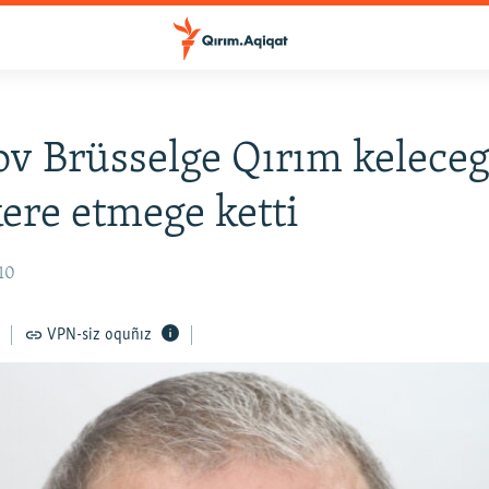
v Brüsselge Qırım keleceg
re etmege ketti
:10
VPN-siz oquñız