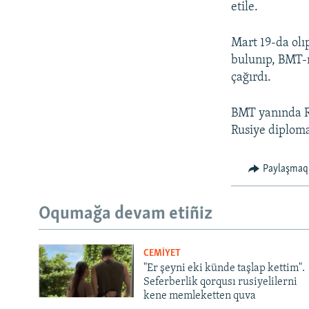
etile.
Mart 19-da olı
bulunıp, BMT-
çağırdı.
BMT yanında Ru
Rusiye diplomat
Paylaşmaq
Oqumağa devam etiñiz
CEMİYET
"Er şeyni eki künde taşlap kettim".
Seferberlik qorqusı rusiyelilerni
kene memleketten quva