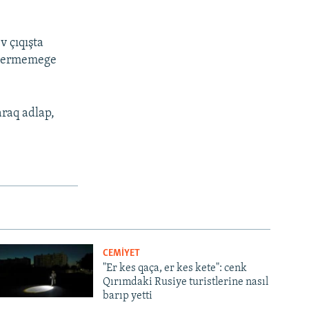
v çıqışta
 bermemege
araq adlap,
CEMİYET
"Er kes qaça, er kes kete": cenk
Qırımdaki Rusiye turistlerine nasıl
barıp yetti