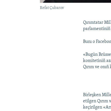
Refat Çubarov
Qırımtatar Mil
parlamentiniñ 
Bunı o Faceboo
«Bugün Brüsse
komitetiniñ az
Qırım ve onıñ k
Birleşken Mille
etilgen Qırım 
keçirilgen «Ar