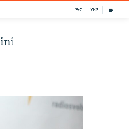
РУС
УКР
ini