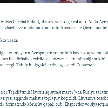
liy Meclis reisi Refat Çubarov Brüsselge yol aldı. Anda Avr
havfsızlıq ve mudafaa komitetiniñ azaları ile Qırım taqdiri
kta yazdı.
lge ketem, yarın Avropa parlamentiniñ havfsızlıq ve muda
aları ile körüşüv keçirilecek. Mevzusı, er daim olğanı kibi
elecegi. Tabiiy ki, işğalcilersiz...», – dedi Çubarov.
tler Teşkilâtınıñ Havfsızlıq şurası mart 19-da Rusiye tarafı
vaziyeti aqqında mahsus toplaşuv keçirildi. Litvaniya teşebb
ri» formatında körüşüv qapalı oldı. Ekspertler ve siyasetşın