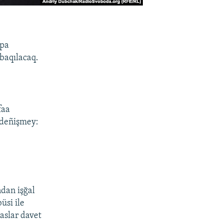
opa
 baqılacaq.
faa
, deñişmey:
ndan işğal
üsi ile
aslar davet