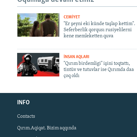
CEMİYET
"Er şeyni eki künde taşlap kettim".
Seferberlik qorqusı rusiyelilerni
kene memleketten quva
İNSAN AQLARI
"Qırım birdemligi" işini toqtattı,
tintüv ve tutuvlar ise Qırımda daa
çoq oldı
Русский
INFO
Українською
Contacts
QOŞULIÑIZ!
Qırım.Aqiqat. Bizim aqqında