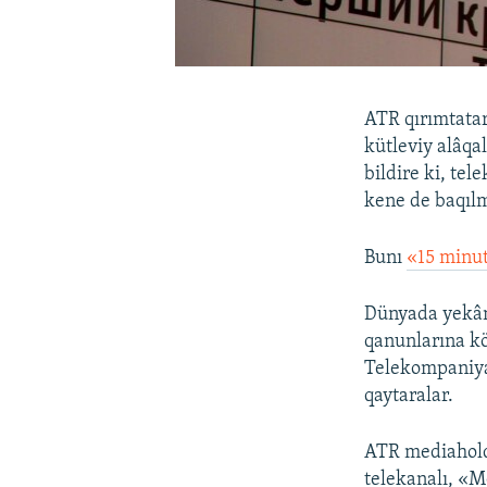
ATR qırımtatar
kütleviy alâqa
bildire ki, te
kene de baqılm
Bunı
«15 minu
Dünyada yekâne
qanunlarına kör
Telekompaniya 
qaytaralar.
ATR mediaholdi
telekanalı, «M