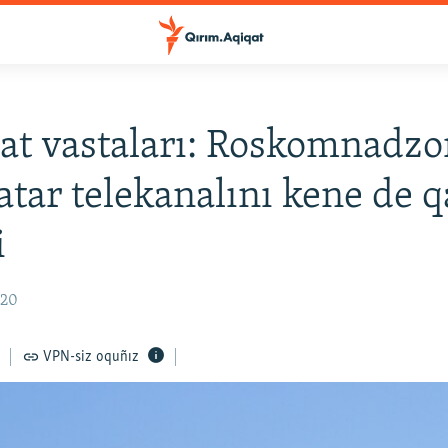
t vastaları: Roskomnadzo
atar telekanalını kene de 
i
:20
VPN-siz oquñız