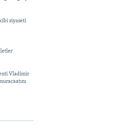
ibi siyaseti
letler
denti Vladimir
 muracaatını