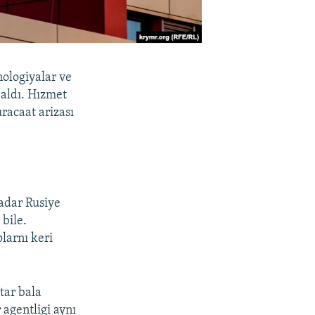
ologiyalar ve
 aldı. Hızmet
racaat arizası
adar Rusiye
 bile.
larnı keri
tar bala
agentligi aynı