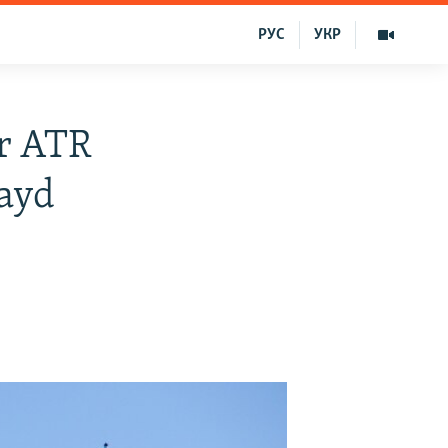
РУС
УКР
r ATR
qayd