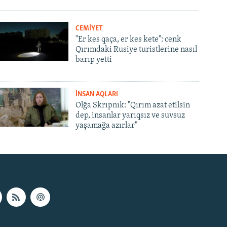
CEMİYET
"Er kes qaça, er kes kete": cenk
Qırımdaki Rusiye turistlerine nasıl
barıp yetti
İNSAN AQLARI
Olğa Skrıpnık: "Qırım azat etilsin
dep, insanlar yarıqsız ve suvsuz
yaşamağa azırlar"