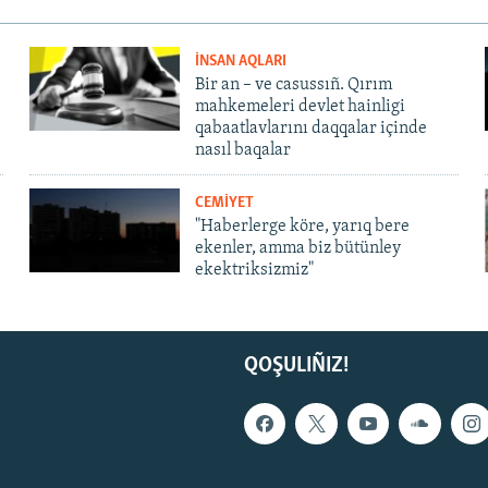
İNSAN AQLARI
Bir an – ve casussıñ. Qırım
mahkemeleri devlet hainligi
qabaatlavlarını daqqalar içinde
nasıl baqalar
CEMİYET
"Haberlerge köre, yarıq bere
ekenler, amma biz bütünley
ekektriksizmiz"
QOŞULIÑIZ!