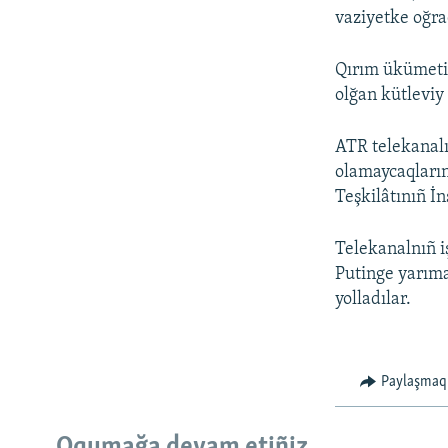
vaziyetke oğra
Qırım ükümetin
olğan kütleviy
ATR telekanalı
olamaycaqların
Teşkilâtınıñ İ
Telekanalnıñ iş
Putinge yarıma
yolladılar.
Paylaşmaq
Oqumağa devam etiñiz