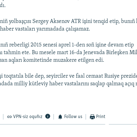
dı.
iñ yolbaşçısı Sergey Aksenov ATR işini tenqid etip, bunıñ k
 haber vastaları yarımadada çalışamaz.
nıñ reberligi 2015 senesi aprel 1-den soñ işine devam etip
ı tahmin ete. Bu mesele mart 16-da Jenevada Birleşken Mil
nsan aqları komitetinde muzakere etilgen edi.
i toqtatıla bile dep, seyirciler ve faal cemaat Rusiye prezi
dada milliy kütleviy haber vastalarını saqlap qalmaq açıq
VPN-siz oquñız
Follow us
Print