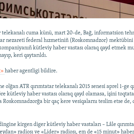
 telekanalı cuma künü, mart 20-de, Bağ, informatsion tehn
lar nezareti federal hızmetiniñ (Roskomnadzor) mektübini
lekompaniyanıñ kütleviy haber vastası olaraq qayd etmek mu
ayıp, keri qaytarıldı.
t»
haber agentligi bildire.
 olğan ATR qırımtatar telekanalı 2015 senesi aprel 1-ge q
e kütleviy haber vastası olaraq qayd olamasa, işini toqtata
Roskomnadzorğa bir qaç kere vesiqalarnı teslim etse de, o
ngine kirgen diger kütleviy haber vastaları – Lâle qırımta
eydan» radiosı ve «Lider» radiosı, em de «15 minut» haber 