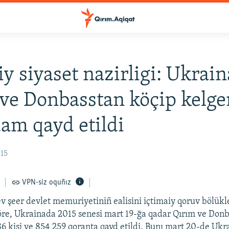
iy siyaset nazirligi: Ukrai
ve Donbasstan köçip kelge
am qayd etildi
:15
VPN-siz oquñız
ev şeer devlet memuriyetiniñ ealisini içtimaiy qoruv bölükl
re, Ukrainada 2015 senesi mart 19-ğa qadar Qırım ve Donb
86 kişi ve 854 259 qoranta qayd etildi. Bunı mart 20-de Ukr