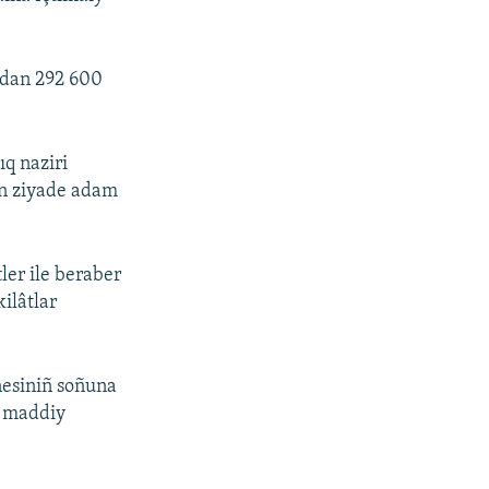
rdan 292 600
q naziri
an ziyade adam
tler ile beraber
ilâtlar
nesiniñ soñuna
ñ maddiy