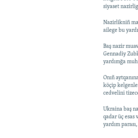
siyaset nazirli
Nazirlikniñ ma
ailege bu yar
Baş nazir muav
Gennadiy Zubk
yardımğa muh
Onıñ aytqanına 
köçip kelgenle
cedvelini tizec
Ukraina baş na
qadar üç esas 
yardım parası,