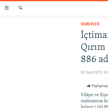
Link
açıqlığı
Qıdırmaq
Esas
HABERLER
HABERLER
mündericege
SİYASET
qaytmaq
İçtima
Baş
İQTİSADİYAT
navigatsiyağa
Qırım 
CEMİYET
qaytmaq
Qıdıruvğa
MEDENİYET
886 ad
qaytmaq
İNSAN AQLARI
20 mart 2015, 18
VİDEO
SÜRET
Paylaşmaq
BLOGLAR
Vilâyet ve Kiy
FİKİR
malümatına kö
kelgen 1 163 8