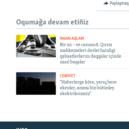
Paylaşmaq
Oqumağa devam etiñiz
İNSAN AQLARI
Bir an – ve casussıñ. Qırım
mahkemeleri devlet hainligi
qabaatlavlarını daqqalar içinde
nasıl baqalar
CEMİYET
"Haberlerge köre, yarıq bere
ekenler, amma biz bütünley
ekektriksizmiz"
Русский