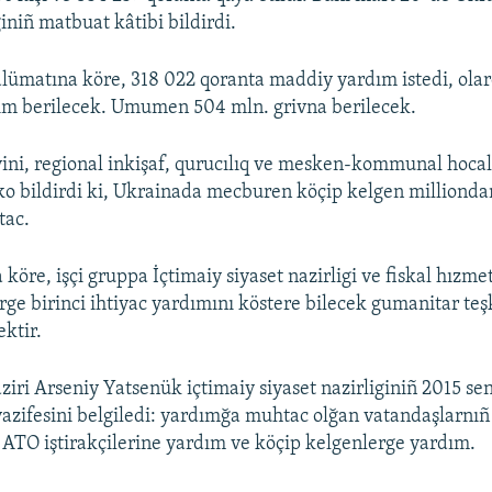
giniñ matbuat kâtibi bildirdi.
lümatına köre, 318 022 qoranta maddiy yardım istedi, ola
dım berilecek. Umumen 504 mln. grivna berilecek.
ini, regional inkişaf, qurucılıq ve mesken-kommunal hocalı
o bildirdi ki, Ukrainada mecburen köçip kelgen milliond
tac.
köre, işçi gruppa İçtimaiy siyaset nazirligi ve fiskal hızme
rge birinci ihtiyac yardımını köstere bilecek gumanitar teşk
ektir.
ziri Arseniy Yatsenük içtimaiy siyaset nazirliginiñ 2015 se
vazifesini belgiledi: yardımğa muhtac olğan vatandaşlarnı
 ATO iştirakçilerine yardım ve köçip kelgenlerge yardım.