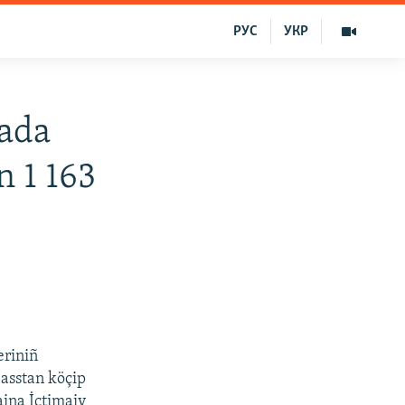
РУС
УКР
nada
n 1 163
eriniñ
asstan köçip
aina İçtimaiy