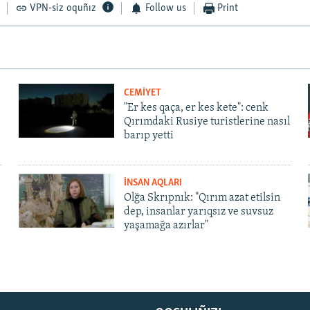
VPN-siz oquñız
Follow us
Print
CEMİYET
"Er kes qaça, er kes kete": cenk
Qırımdaki Rusiye turistlerine nasıl
barıp yetti
İNSAN AQLARI
Olğa Skrıpnık: "Qırım azat etilsin
dep, insanlar yarıqsız ve suvsuz
yaşamağa azırlar"