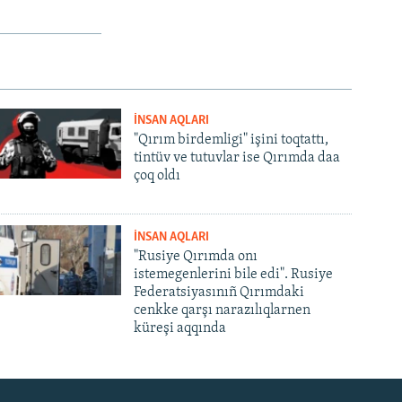
İNSAN AQLARI
"Qırım birdemligi" işini toqtattı,
tintüv ve tutuvlar ise Qırımda daa
çoq oldı
İNSAN AQLARI
"Rusiye Qırımda onı
istemegenlerini bile edi". Rusiye
Federatsiyasınıñ Qırımdaki
cenkke qarşı narazılıqlarnen
küreşi aqqında