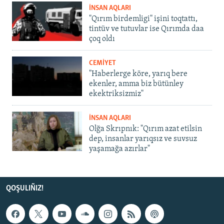
İNSAN AQLARI
"Qırım birdemligi" işini toqtattı,
tintüv ve tutuvlar ise Qırımda daa
çoq oldı
CEMİYET
"Haberlerge köre, yarıq bere
ekenler, amma biz bütünley
ekektriksizmiz"
İNSAN AQLARI
Olğa Skrıpnık: "Qırım azat etilsin
dep, insanlar yarıqsız ve suvsuz
yaşamağa azırlar"
QOŞULIÑIZ!