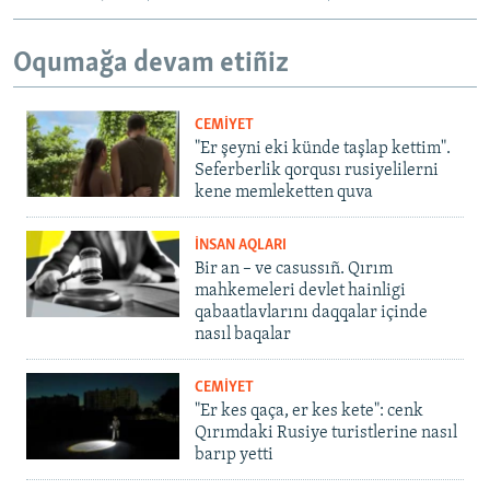
Oqumağa devam etiñiz
CEMİYET
"Er şeyni eki künde taşlap kettim".
Seferberlik qorqusı rusiyelilerni
kene memleketten quva
İNSAN AQLARI
Bir an – ve casussıñ. Qırım
mahkemeleri devlet hainligi
qabaatlavlarını daqqalar içinde
nasıl baqalar
CEMİYET
"Er kes qaça, er kes kete": cenk
Qırımdaki Rusiye turistlerine nasıl
barıp yetti