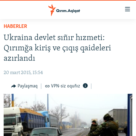
Link
açıqlığı
Esas
HABERLER
mündericege
HABERLER
Ukraina devlet sıñır hızmeti:
qaytmaq
SİYASET
Baş
Qırımğa kiriş ve çıqış qaideleri
İQTİSADİYAT
navigatsiyağa
azırlandı
qaytmaq
CEMİYET
Qıdıruvğa
20 mart 2015, 15:54
MEDENİYET
qaytmaq
Paylaşmaq
VPN-siz oquñız
İNSAN AQLARI
VİDEO
SÜRET
BLOGLAR
FİKİR