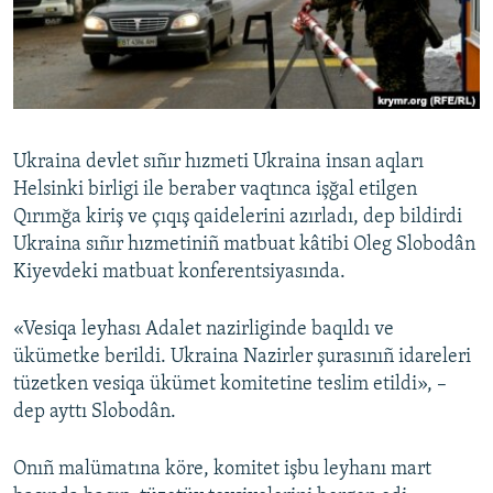
Русский
Українською
QOŞULIÑIZ!
Ukraina devlet sıñır hızmeti Ukraina insan aqları
Helsinki birligi ile beraber vaqtınca işğal etilgen
Qırımğa kiriş ve çıqış qaidelerini azırladı, dep bildirdi
RFE/RS bütün saytları
Ukraina sıñır hızmetiniñ matbuat kâtibi Oleg Slobodân
Kiyevdeki matbuat konferentsiyasında.
«Vesiqa leyhası Adalet nazirliginde baqıldı ve
ükümetke berildi. Ukraina Nazirler şurasınıñ idareleri
tüzetken vesiqa ükümet komitetine teslim etildi», –
dep ayttı Slobodân.
Onıñ malümatına köre, komitet işbu leyhanı mart