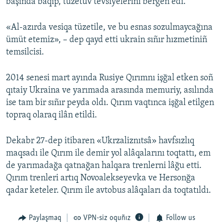
başında baqıp, tüzetüv tevsiyelerini bergen edi.
«Al-azırda vesiqa tüzetile, ve bu esnas sozulmaycağına
ümüt etemiz», – dep qayd etti ukrain sıñır hızmetiniñ
temsilcisi.
2014 senesi mart ayında Rusiye Qırımnı işğal etken soñ
qıtaiy Ukraina ve yarımada arasında memuriy, asılında
ise tam bir sıñır peyda oldı. Qırım vaqtınca işğal etilgen
topraq olaraq ilân etildi.
Dekabr 27-dep itibaren «Ukrzaliznıtsâ» havfsızlıq
maqsadı ile Qırım ile demir yol alâqalarını toqtattı, em
de yarımadağa qatnağan halqara trenlerni lâğu etti.
Qırım trenleri artıq Novoalekseyevka ve Hersonğa
qadar keteler. Qırım ile avtobus alâqaları da toqtatıldı.
Paylaşmaq
VPN-siz oquñız
Follow us