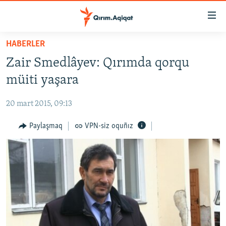
Link
açıqlığı
Esas
HABERLER
mündericege
HABERLER
Zair Smedlâyev: Qırımda qorqu
qaytmaq
SİYASET
Baş
müiti yaşara
İQTİSADİYAT
navigatsiyağa
qaytmaq
20 mart 2015, 09:13
CEMİYET
Qıdıruvğa
MEDENİYET
Paylaşmaq
VPN-siz oquñız
qaytmaq
İNSAN AQLARI
VİDEO
SÜRET
BLOGLAR
FİKİR