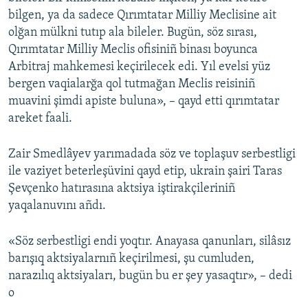
bilgen, ya da sadece Qırımtatar Milliy Meclisine ait
olğan mülkni tutıp ala bileler. Bugün, söz sırası,
Qırımtatar Milliy Meclis ofisiniñ binası boyunca
Arbitraj mahkemesi keçirilecek edi. Yıl evelsi yüz
bergen vaqialarğa qol tutmağan Meclis reisiniñ
muavini şimdi apiste buluna», – qayd etti qırımtatar
areket faali.
Zair Smedlâyev yarımadada söz ve toplaşuv serbestligi
ile vaziyet beterleşüvini qayd etip, ukrain şairi Taras
Şevçenko hatırasına aktsiya iştirakçileriniñ
yaqalanuvını añdı.
«Söz serbestligi endi yoqtır. Anayasa qanunları, silâsız
barışıq aktsiyalarnıñ keçirilmesi, şu cumluden,
narazılıq aktsiyaları, bugün bu er şey yasaqtır», – dedi
o