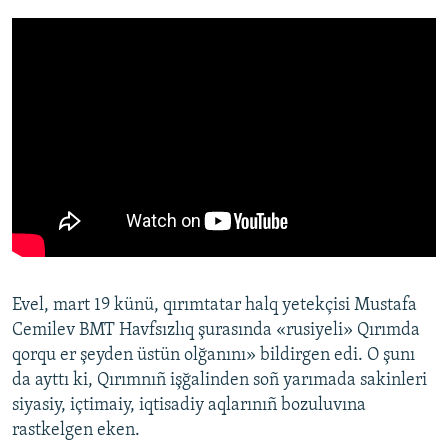
Evel, mart 19 künü, qırımtatar halq yetekçisi Mustafa
Cemilev BMT Havfsızlıq şurasında «rusiyeli» Qırımda
qorqu er şeyden üstün olğanını» bildirgen edi. O şunı
da ayttı ki, Qırımnıñ işğalinden soñ yarımada sakinleri
siyasiy, içtimaiy, iqtisadiy aqlarınıñ bozuluvına
rastkelgen eken.