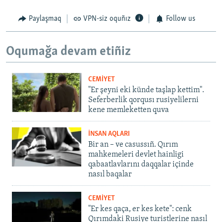
Paylaşmaq
VPN-siz oquñız
Follow us
Oqumağa devam etiñiz
CEMİYET
"Er şeyni eki künde taşlap kettim".
Seferberlik qorqusı rusiyelilerni
kene memleketten quva
İNSAN AQLARI
Bir an – ve casussıñ. Qırım
mahkemeleri devlet hainligi
qabaatlavlarını daqqalar içinde
nasıl baqalar
CEMİYET
"Er kes qaça, er kes kete": cenk
Qırımdaki Rusiye turistlerine nasıl