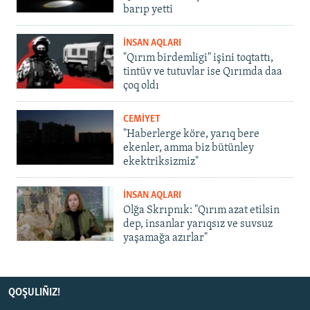
barıp yetti
İNSAN AQLARI
"Qırım birdemligi" işini toqtattı,
tintüv ve tutuvlar ise Qırımda daa
çoq oldı
CEMİYET
"Haberlerge köre, yarıq bere
ekenler, amma biz bütünley
ekektriksizmiz"
İNSAN AQLARI
Olğa Skrıpnık: "Qırım azat etilsin
dep, insanlar yarıqsız ve suvsuz
yaşamağa azırlar"
QOŞULIÑIZ!