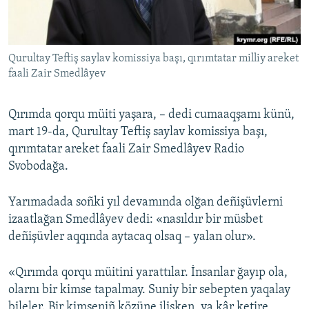
Русский
Українською
Qurultay Teftiş saylav komissiya başı, qırımtatar milliy areket
faali Zair Smedlâyev
QOŞULIÑIZ!
Qırımda qorqu müiti yaşara, – dedi cumaaqşamı künü,
mart 19-da, Qurultay Teftiş saylav komissiya başı,
qırımtatar areket faali Zair Smedlâyev Radio
RFE/RS bütün saytları
Svobodağa.
Yarımadada soñki yıl devamında olğan deñişüvlerni
izaatlağan Smedlâyev dedi: «nasıldır bir müsbet
deñişüvler aqqında aytacaq olsaq – yalan olur».
«Qırımda qorqu müitini yarattılar. İnsanlar ğayıp ola,
olarnı bir kimse tapalmay. Suniy bir sebepten yaqalay
bileler. Bir kimseniñ közüne ilişken, ya kâr ketire