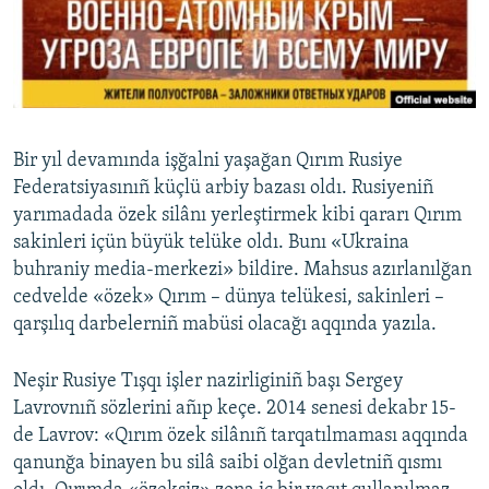
Русский
Українською
QOŞULIÑIZ!
Bir yıl devamında işğalni yaşağan Qırım Rusiye
Federatsiyasınıñ küçlü arbiy bazası oldı. Rusiyeniñ
yarımadada özek silânı yerleştirmek kibi qararı Qırım
RFE/RS bütün saytları
sakinleri içün büyük telüke oldı. Bunı «Ukraina
buhraniy media-merkezi» bildire. Mahsus azırlanılğan
cedvelde «özek» Qırım – dünya telükesi, sakinleri –
qarşılıq darbelerniñ mabüsi olacağı aqqında yazıla.
Neşir Rusiye Tışqı işler nazirliginiñ başı Sergey
Lavrovnıñ sözlerini añıp keçe. 2014 senesi dekabr 15-
de Lavrov: «Qırım özek silânıñ tarqatılmaması aqqında
qanunğa binayen bu silâ saibi olğan devletniñ qısmı