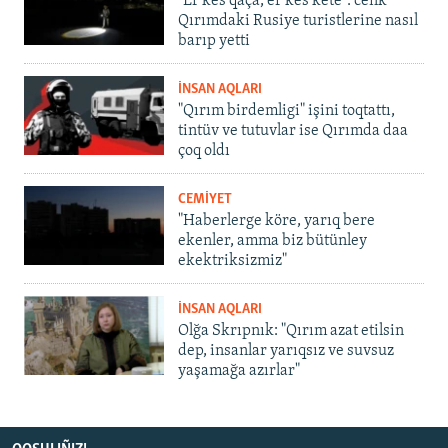
"Er kes qaça, er kes kete": cenk
Qırımdaki Rusiye turistlerine nasıl
barıp yetti
İNSAN AQLARI
"Qırım birdemligi" işini toqtattı,
tintüv ve tutuvlar ise Qırımda daa
çoq oldı
CEMİYET
"Haberlerge köre, yarıq bere
ekenler, amma biz bütünley
ekektriksizmiz"
İNSAN AQLARI
Olğa Skrıpnık: "Qırım azat etilsin
dep, insanlar yarıqsız ve suvsuz
yaşamağa azırlar"