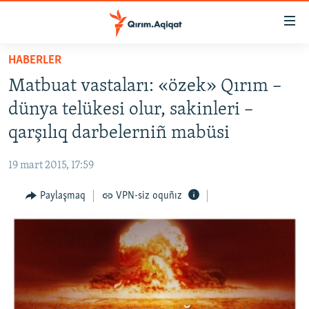
Link
açıqlığı
Esas
HABERLER
mündericege
HABERLER
Matbuat vastaları: «özek» Qırım –
qaytmaq
SİYASET
Baş
dünya telükesi olur, sakinleri –
İQTİSADİYAT
navigatsiyağa
qarşılıq darbelerniñ mabüsi
qaytmaq
CEMİYET
Qıdıruvğa
19 mart 2015, 17:59
MEDENİYET
qaytmaq
Paylaşmaq
VPN-siz oquñız
İNSAN AQLARI
VİDEO
SÜRET
BLOGLAR
FİKİR