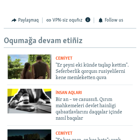
Paylaşmaq
VPN-siz oquñız
Follow us
Oqumağa devam etiñiz
CEMİYET
"Er şeyni eki künde taşlap kettim".
Seferberlik qorqusı rusiyelilerni
kene memleketten quva
İNSAN AQLARI
Bir an – ve casussıñ. Qırım
mahkemeleri devlet hainligi
qabaatlavlarını daqqalar içinde
nasıl baqalar
CEMİYET