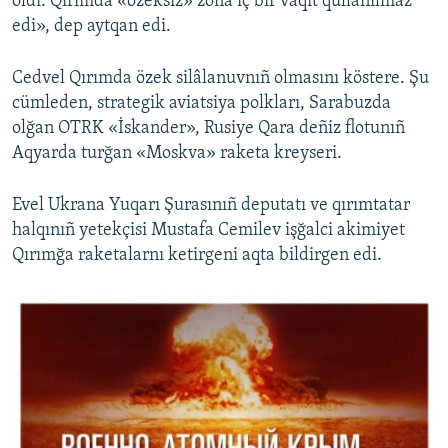
oldı. Qırımda «özeksiz» zona iç bir vaqıt qullanılmaz
edi», dep aytqan edi.
Cedvel Qırımda özek silâlanuvnıñ olmasını köstere. Şu
cümleden, strategik aviatsiya polkları, Sarabuzda
olğan OTRK «İskander», Rusiye Qara deñiz flotunıñ
Aqyarda turğan «Moskva» raketa kreyseri.
Evel Ukrana Yuqarı Şurasınıñ deputatı ve qırımtatar
halqınıñ yetekçisi Mustafa Cemilev işğalci akimiyet
Qırımğa raketalarnı ketirgeni aqta bildirgen edi.