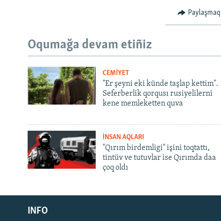
Paylaşmaq
Oqumağa devam etiñiz
CEMİYET
"Er şeyni eki künde taşlap kettim".
Seferberlik qorqusı rusiyelilerni
kene memleketten quva
İNSAN AQLARI
"Qırım birdemligi" işini toqtattı,
tintüv ve tutuvlar ise Qırımda daa
çoq oldı
Русский
INFO
Українською