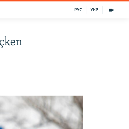
РУС
УКР
eçken