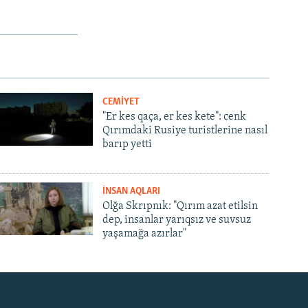
CEMİYET
"Er kes qaça, er kes kete": cenk
Qırımdaki Rusiye turistlerine nasıl
barıp yetti
İNSAN AQLARI
Olğa Skrıpnık: "Qırım azat etilsin
dep, insanlar yarıqsız ve suvsuz
yaşamağa azırlar"