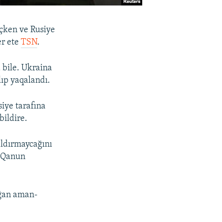
eçken ve Rusiye
er ete
TSN
.
 bile. Ukraina
lıp yaqalandı.
iye tarafına
bildire.
aldırmaycağını
. Qanun
lğan aman-