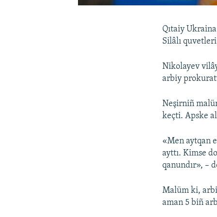
Qıtaiy Ukraina
Silâlı quvetler
Nikolayev vilâ
arbiy prokuratu
Neşirniñ malüm
keçti. Apske a
«Men aytqan ed
ayttı. Kimse d
qanundır», – d
Malüm ki, arbi
aman 5 biñ arb