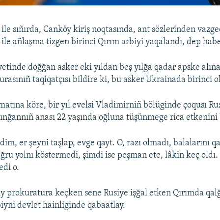
 ile sıñırda, Canköy kiriş noqtasında, ant sözlerinden vazg
i ile añlaşma tizgen birinci Qırım arbiyi yaqalandı, dep hab
yetinde doğğan asker eki yıldan beş yılğa qadar apske alına
rasınıñ taqiqatçısı bildire ki, bu asker Ukrainada birinci o
atına köre, bir yıl evelsi Vladimirniñ bölüginde çoqusı Rus
lınğannıñ anası 22 yaşında oğluna tüşünmege rica etkenini 
im, er şeyni taşlap, evge qayt. O, razı olmadı, balalarını q
oğru yolnı köstermedi, şimdi ise peşman ete, lâkin keç oldı
edi o.
y prokuratura keçken sene Rusiye işğal etken Qırımda qa
iyni devlet hainliginde qabaatlay.