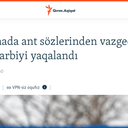
ada ant sözlerinden vazg
arbiyi yaqalandı
30
VPN-siz oquñız