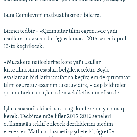
Русский
Bunı Cemilevniñ matbuat hızmeti bildire.
Українською
Birinci tedbir – «Qırımtatar tilini ögrenüvde yañı
QOŞULIÑIZ!
usullar» mevzusında tögerek masa 2015 senesi aprel
13-te keçirilecek.
«Muzakere neticelerine köre yañı usullar
RFE/RS bütün saytları
kirsetilmesiniñ esasları belgilenecektir. Böyle
esaslardan biri latin urufatına keçüv, em de qırımtatar
tilini ögüretüv esasınıñ tüzetüvidir», – dep bildireler
qırımtatarlarnıñ işlerinden vekâletlisiniñ ofisinde.
İşbu esnasnıñ ekinci basamağı konferentsiya olmaq
kerek. Tedbirde müellifler 2015-2016 seneleri
qullanmağa teklif etilecek dersliklerini taqdim
etecekler. Matbuat hızmeti qayd ete ki, ögretüv