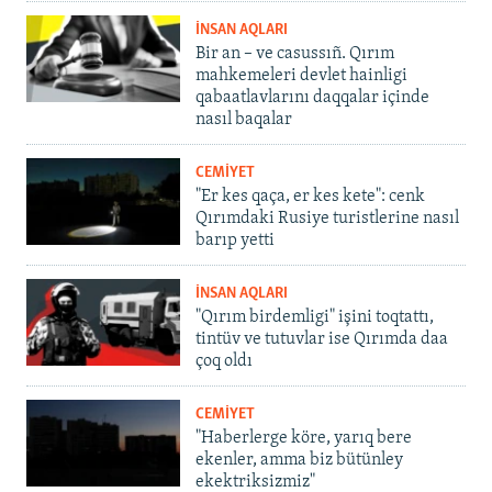
İNSAN AQLARI
Bir an – ve casussıñ. Qırım
mahkemeleri devlet hainligi
qabaatlavlarını daqqalar içinde
nasıl baqalar
CEMİYET
"Er kes qaça, er kes kete": cenk
Qırımdaki Rusiye turistlerine nasıl
barıp yetti
İNSAN AQLARI
"Qırım birdemligi" işini toqtattı,
tintüv ve tutuvlar ise Qırımda daa
çoq oldı
CEMİYET
"Haberlerge köre, yarıq bere
ekenler, amma biz bütünley
ekektriksizmiz"