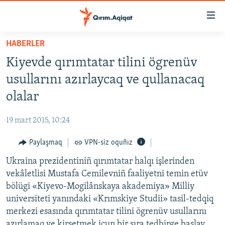
Link
açıqlığı
Esas
HABERLER
mündericege
HABERLER
Kiyevde qırımtatar tilini ögrenüv
qaytmaq
SİYASET
Baş
usullarını azırlaycaq ve qullanacaq
İQTİSADİYAT
navigatsiyağa
olalar
qaytmaq
CEMİYET
Qıdıruvğa
19 mart 2015, 10:24
MEDENİYET
qaytmaq
Paylaşmaq
VPN-siz oquñız
İNSAN AQLARI
Ukraina prezidentiniñ qırımtatar halqı işlerinden
VİDEO
vekâletlisi Mustafa Cemilevniñ faaliyetni temin etüv
SÜRET
bölügi «Kiyevo-Mogilânskaya akademiya» Milliy
BLOGLAR
universiteti yanındaki «Krımskiye Studii» tasil-tedqiq
merkezi esasında qırımtatar tilini ögrenüv usullarını
FİKİR
azırlamaq ve kirsetmek içun bir sıra tedbirge başlay.