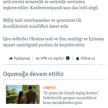
neticelerini semerelik ve neticelik ceetinden
teşkerecekler. Konferentsiyanıñ sanı daa belli degil.
Milliy tasil mütehassısları ve qırımtatar tili
derslikleriniñ müellifleri davet etile.
İşbu tedbirler Ukraina tasil ve ilim nazirligi ve İçtimaiy
siyaset nazirliginiñ yardımı ile keçirilecektir.
Paylaşmaq
VPN-siz oquñız
Follow us
Oqumağa devam etiñiz
CEMİYET
"Er şeyni eki künde taşlap kettim".
Seferberlik qorqusı rusiyelilerni
kene memleketten quva