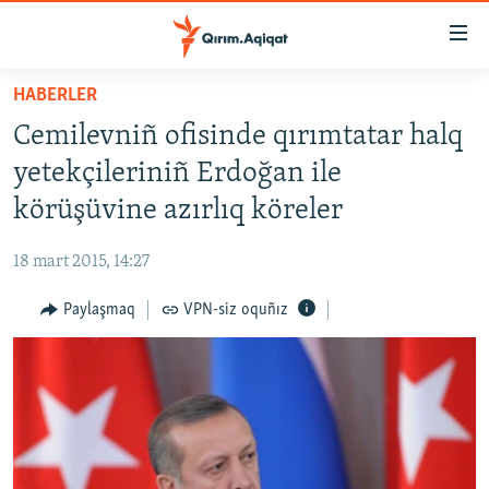
Link
açıqlığı
Esas
HABERLER
mündericege
HABERLER
Cemilevniñ ofisinde qırımtatar halq
qaytmaq
SİYASET
Baş
yetekçileriniñ Erdoğan ile
İQTİSADİYAT
navigatsiyağa
körüşüvine azırlıq köreler
qaytmaq
CEMİYET
Qıdıruvğa
18 mart 2015, 14:27
MEDENİYET
qaytmaq
Paylaşmaq
VPN-siz oquñız
İNSAN AQLARI
VİDEO
SÜRET
BLOGLAR
FİKİR