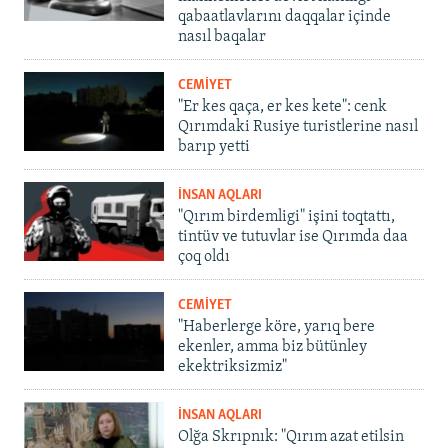
qabaatlavlarını daqqalar içinde
nasıl baqalar
CEMİYET
"Er kes qaça, er kes kete": cenk
Qırımdaki Rusiye turistlerine nasıl
barıp yetti
İNSAN AQLARI
"Qırım birdemligi" işini toqtattı,
tintüv ve tutuvlar ise Qırımda daa
çoq oldı
CEMİYET
"Haberlerge köre, yarıq bere
ekenler, amma biz bütünley
ekektriksizmiz"
İNSAN AQLARI
Olğa Skrıpnık: "Qırım azat etilsin