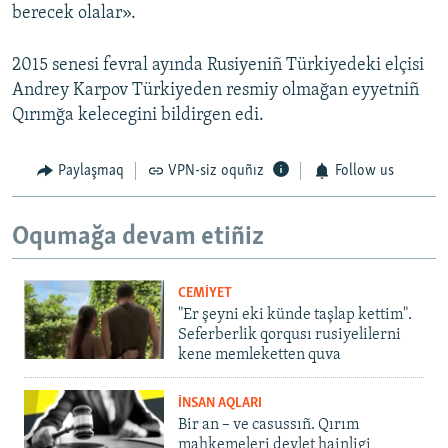
berecek olalar».
2015 senesi fevral ayında Rusiyeniñ Türkiyedeki elçisi
Andrey Karpov Türkiyeden resmiy olmağan eyyetniñ
Qırımğa kelecegini bildirgen edi.
Paylaşmaq
VPN-siz oquñız
Follow us
Oqumağa devam etiñiz
CEMİYET
"Er şeyni eki künde taşlap kettim".
Seferberlik qorqusı rusiyelilerni
kene memleketten quva
İNSAN AQLARI
Bir an – ve casussıñ. Qırım
mahkemeleri devlet hainligi