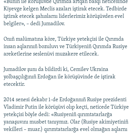
«Bunıñ ile körüşüvde Qırımda artqan basqı neticesinde
Kiyevge kelgen Meclis azaları iştirak etecek. Tedbirde
iştirak etecek şahıslarnı liderlerimiz körüşüvden evel
belgiler», – dedi Jumadilov.
Onıñ malümatına köre, Türkiye yetekçisi ile Qırımda
insan aqlarınıñ bozuluvı ve Türkiyeniñ Qırımda Rusiye
areketlerine seslenüvi muzakere etilecek.
Jumadilov şunı da bildirdi ki, Cemilev Ukraina
yolbaşçılığınıñ Erdoğan ile körüşüvinde de iştirak
etecektir.
2014 senesi dekabr 1-de Erdoğannıñ Rusiye prezidenti
Vladimir Putin ile körüşüvi olıp keçti, neticede Türkiye
yetekçisi böyle dedi: «Rusiyeniñ qırımtatarlarğa
yanaşuvını musbet tanıymız. Olar (Rusiye akimiyetiniñ
vekilleri – muar.) qırımtatarlarğa evel olmağan aqlarnı