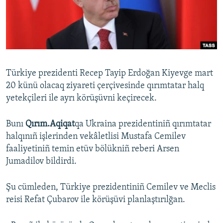
Русский
Українською
QOŞULIÑIZ!
Türkiye prezidenti Recep Tayip Erdoğan Kiyevge mart
20 künü olacaq ziyareti çerçivesinde qırımtatar halq
yetekçileri ile ayrı körüşüvni keçirecek.
RFE/RS bütün saytları
Bunı
Qırım.Aqiqat
qa Ukraina prezidentiniñ qırımtatar
halqınıñ işlerinden vekâletlisi Mustafa Cemilev
faaliyetiniñ temin etüv bölükniñ reberi Arsen
Jumadilov bildirdi.
Şu cümleden, Türkiye prezidentiniñ Cemilev ve Meclis
reisi Refat Çubarov ile körüşüvi planlaştırılğan.