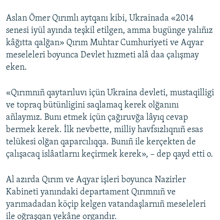
Aslan Ömer Qırımlı aytqanı kibi, Ukrainada «2014
senesi iyül ayında teşkil etilgen, amma bugünge yalıñız
kâğıtta qalğan» Qırım Muhtar Cumhuriyeti ve Aqyar
meseleleri boyunca Devlet hızmeti alâ daa çalışmay
eken.
«Qırımnıñ qaytarıluvı içün Ukraina devleti, mustaqilligi
ve topraq bütünligini saqlamaq kerek olğanını
añlaymız. Bunı etmek içün çağıruvğa lâyıq cevap
bermek kerek. İlk nevbette, milliy havfsızlıqnıñ esas
telükesi olğan qaparcılıqqa. Bunıñ ile kerçekten de
çalışacaq islâatlarnı keçirmek kerek», – dep qayd etti o.
Al azırda Qırım ve Aqyar işleri boyunca Nazirler
Kabineti yanındaki departament Qırımnıñ ve
yarımadadan köçip kelgen vatandaşlarnıñ meseleleri
ile oğraşqan yekâne organdır.