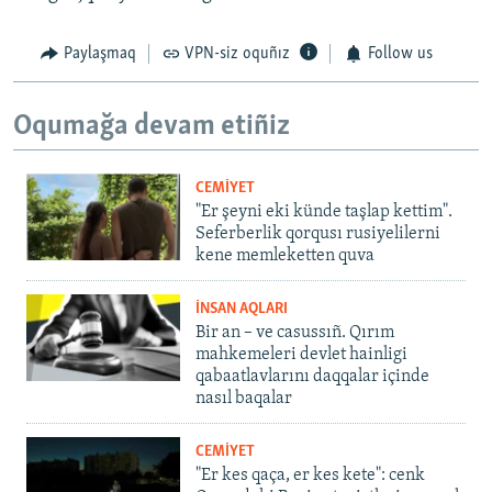
Paylaşmaq
VPN-siz oquñız
Follow us
Oqumağa devam etiñiz
CEMİYET
"Er şeyni eki künde taşlap kettim".
Seferberlik qorqusı rusiyelilerni
kene memleketten quva
İNSAN AQLARI
Bir an – ve casussıñ. Qırım
mahkemeleri devlet hainligi
qabaatlavlarını daqqalar içinde
nasıl baqalar
CEMİYET
"Er kes qaça, er kes kete": cenk