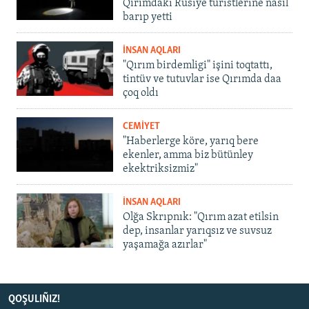
Qırımdaki Rusiye turistlerine nasıl
barıp yetti
İNSAN AQLARI
"Qırım birdemligi" işini toqtattı,
tintüv ve tutuvlar ise Qırımda daa
çoq oldı
CEMİYET
"Haberlerge köre, yarıq bere
ekenler, amma biz bütünley
ekektriksizmiz"
İNSAN AQLARI
Olğa Skrıpnık: "Qırım azat etilsin
dep, insanlar yarıqsız ve suvsuz
yaşamağa azırlar"
QOŞULIÑIZ!