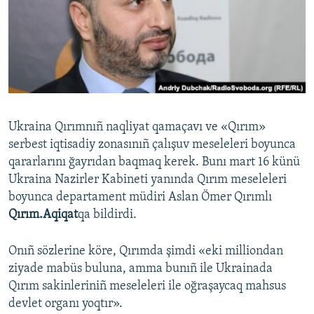
Русский
Українською
QOŞULIÑIZ!
Ukraina Qırımnıñ naqliyat qamaçavı ve «Qırım»
serbest iqtisadiy zonasınıñ çalışuv meseleleri boyunca
RFE/RS bütün saytları
qararlarını ğayrıdan baqmaq kerek. Bunı mart 16 künü
Ukraina Nazirler Kabineti yanında Qırım meseleleri
boyunca departament müdiri Aslan Ömer Qırımlı
Qırım.Aqiqat
qa bildirdi.
Onıñ sözlerine köre, Qırımda şimdi «eki milliondan
ziyade mabüs buluna, amma bunıñ ile Ukrainada
Qırım sakinleriniñ meseleleri ile oğraşaycaq mahsus
devlet organı yoqtır».