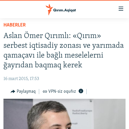
Link
açıqlığı
Esas
HABERLER
mündericege
HABERLER
Aslan Ömer Qırımlı: «Qırım»
qaytmaq
SİYASET
Baş
serbest iqtisadiy zonası ve yarımada
İQTİSADİYAT
navigatsiyağa
qamaçavı ile bağlı meselelerni
qaytmaq
CEMİYET
ğayrıdan baqmaq kerek
Qıdıruvğa
MEDENİYET
qaytmaq
16 mart 2015, 17:53
İNSAN AQLARI
Paylaşmaq
VPN-siz oquñız
VİDEO
SÜRET
BLOGLAR
FİKİR