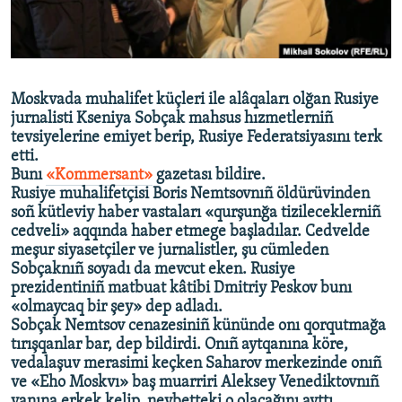
Русский
Українською
Moskvada muhalifet küçleri ile alâqaları olğan Rusiye
QOŞULIÑIZ!
jurnalisti Kseniya Sobçak mahsus hızmetlerniñ
tevsiyelerine emiyet berip, Rusiye Federatsiyasını terk
etti.
Bunı
«Kommersant»
gazetası bildire.
Rusiye muhalifetçisi
Boris
Nemtsovnıñ öldürüvinden
RFE/RS bütün saytları
soñ kütleviy haber vastaları «qurşunğa tizileceklerniñ
cedveli» aqqında haber etmege başladılar. Cedvelde
meşur siyasetçiler ve jurnalistler, şu cümleden
Sobçaknıñ soyadı da mevcut eken. Rusiye
prezidentiniñ matbuat kâtibi Dmitriy Peskov bunı
«olmaycaq bir şey» dep adladı.
Sobçak Nemtsov cenazesiniñ kününde onı qorqutmağa
tırışqanlar bar, dep bildirdi. Onıñ aytqanına köre,
vedalaşuv merasimi keçken Saharov merkezinde onıñ
ve «Eho Moskvı» baş muarriri Aleksey Venediktovnıñ
yanına erkek kelip, nevbetteki o olacağını ayttı.