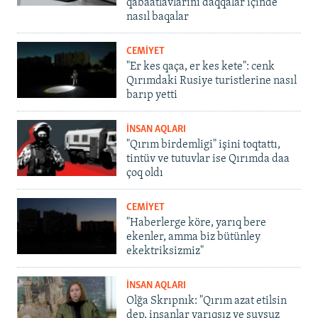
qabaatlavlarını daqqalar içinde
nasıl baqalar
CEMİYET
"Er kes qaça, er kes kete": cenk
Qırımdaki Rusiye turistlerine nasıl
barıp yetti
İNSAN AQLARI
"Qırım birdemligi" işini toqtattı,
tintüv ve tutuvlar ise Qırımda daa
çoq oldı
CEMİYET
"Haberlerge köre, yarıq bere
ekenler, amma biz bütünley
ekektriksizmiz"
İNSAN AQLARI
Olğa Skrıpnık: "Qırım azat etilsin
dep, insanlar yarıqsız ve suvsuz