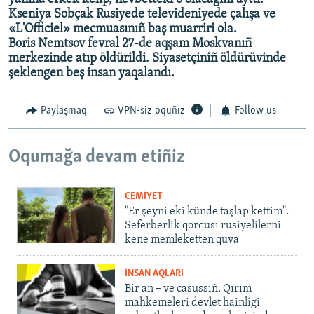
Kseniya Sobçak Rusiyede televideniyede çalışa ve
«L'Officiel» mecmuasınıñ baş muarriri ola.
Boris
Nemtsov fevral 27-de aqşam Moskvanıñ
merkezinde atıp öldürildi. Siyasetçiniñ öldürüvinde
şeklengen beş insan yaqalandı.
Paylaşmaq
VPN-siz oquñız
Follow us
Oqumağa devam etiñiz
CEMİYET
"Er şeyni eki künde taşlap kettim".
Seferberlik qorqusı rusiyelilerni
kene memleketten quva
İNSAN AQLARI
Bir an – ve casussıñ. Qırım
mahkemeleri devlet hainligi