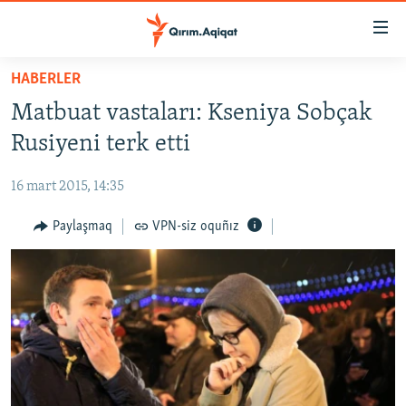
Link
açıqlığı
Esas
HABERLER
mündericege
HABERLER
Matbuat vastaları: Kseniya Sobçak
qaytmaq
SİYASET
Baş
Rusiyeni terk etti
İQTİSADİYAT
navigatsiyağa
qaytmaq
16 mart 2015, 14:35
CEMİYET
Qıdıruvğa
MEDENİYET
Paylaşmaq
VPN-siz oquñız
qaytmaq
İNSAN AQLARI
VİDEO
SÜRET
BLOGLAR
FİKİR