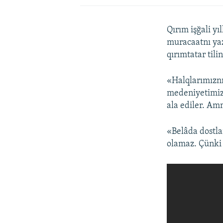
Qırım işğali yı
muracaatnı yaz
qırımtatar til
«Halqlarımıznı
medeniyetimizd
ala ediler. Am
«Belâda dostlar
olamaz. Çünki 