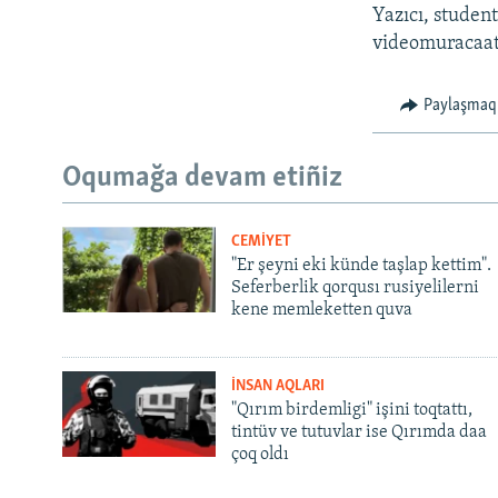
Yazıcı, student
videomuracaatı
Paylaşmaq
Oqumağa devam etiñiz
CEMİYET
"Er şeyni eki künde taşlap kettim".
Seferberlik qorqusı rusiyelilerni
kene memleketten quva
İNSAN AQLARI
"Qırım birdemligi" işini toqtattı,
tintüv ve tutuvlar ise Qırımda daa
çoq oldı