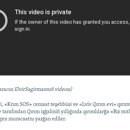
anıcısı
ElvirSagirman
nı
ñ
videosı
)
ibi, «Krım SOS» cemaat teşebbüsi ve «Lviv Qırım evi» qırı
 tarafından Qırım işğaliniñ yıllığında qırımlılarğa «Biz mı
gen muracaatnı yazğan ediler.