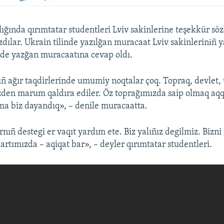
llığında qırımtatar studentleri Lviv sakinlerine teşekkür sözl
dılar. Ukrain tilinde yazılğan muracaat Lviv sakinlerinіñ 
inde yazğan muracaatına cevap oldı.
ñ ağır taqdirlerinde umumiy noqtalar çoq. Topraq, devlet, t
en marum qaldıra ediler. Öz toprağımızda saip olmaq aqq
ma biz dayandıq», – denile muracaatta.
nıñ destegi er vaqıt yardım ete. Biz yalıñız degilmiz. Bizn
artımızda – aqiqat bar», – deyler qırımtatar studentleri.