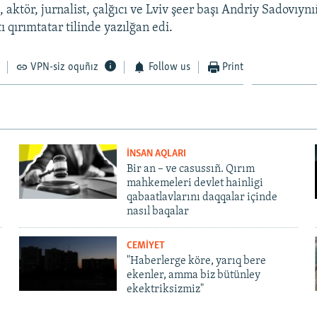
, aktör, jurnalist, çalğıcı ve Lviv şeer başı Andriy Sadovıynı
 qırımtatar tilinde yazılğan edi.
VPN-siz oquñız
Follow us
Print
İNSAN AQLARI
Bir an – ve casussıñ. Qırım
mahkemeleri devlet hainligi
qabaatlavlarını daqqalar içinde
nasıl baqalar
CEMİYET
"Haberlerge köre, yarıq bere
ekenler, amma biz bütünley
ekektriksizmiz"