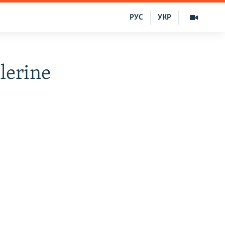
РУС
УКР
lerine