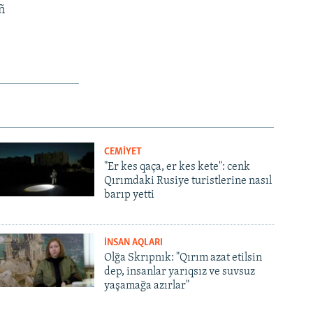
ñ
CEMİYET
"Er kes qaça, er kes kete": cenk
Qırımdaki Rusiye turistlerine nasıl
barıp yetti
İNSAN AQLARI
Olğa Skrıpnık: "Qırım azat etilsin
dep, insanlar yarıqsız ve suvsuz
yaşamağa azırlar"