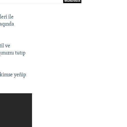
eri ile
yaqında
il ve
ımıznı tutıp
i kimse yeñip