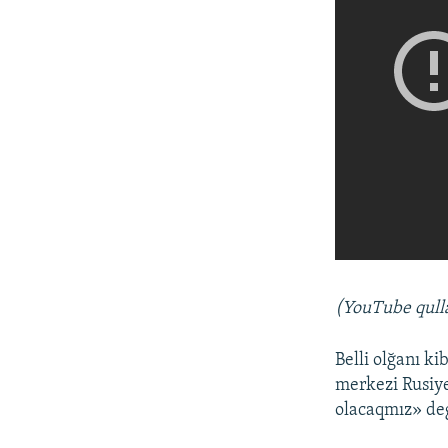
(YouTube
qull
Belli olğanı k
merkezi Rusiye
olacaqmız» de