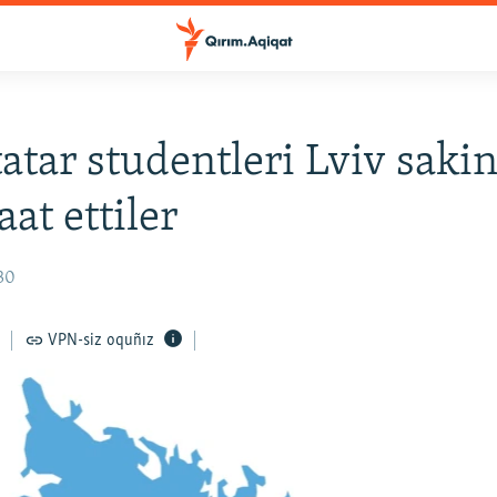
atar studentleri Lviv sakin
at ettiler
:30
VPN-siz oquñız