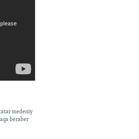
mtatar medeniy
tlaqa beraber