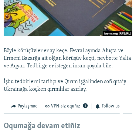
Böyle körüşüvler er ay keçe. Fevral ayında Aluşta ve
Ermeni Bazarğa ait olğan körüşüv keçti, nevbette Yalta
ve Aqyar. Tedbirge er istegen insan qoşula bile.
İşbu tedbirlerni tarihçı ve Qırım işğalinden soñ qıtaiy
Ukrainağa köçken qırımlılar azırlay.
Paylaşmaq
VPN-siz oquñız
Follow us
Oqumağa devam etiñiz