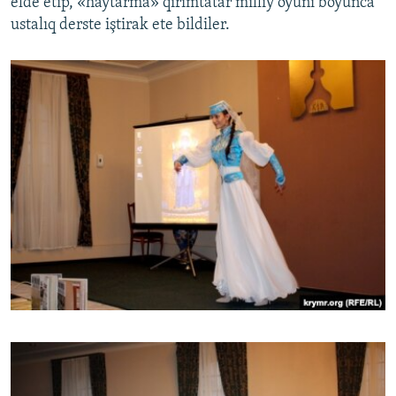
elde etip, «haytarma» qırımtatar milliy oyunı boyunca
ustalıq derste iştirak ete bildiler.