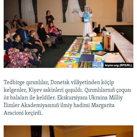
Tedbirge qırımlılar, Donetsk vilâyetinden köçip
kelgenler, Kiyev sakinleri qoşuldı. Qırımlılarnıñ çoqusı
öz balaları ile keldiler. Ekskursiyanı Ukraina Milliy
İlimler Akademiyasınıñ ilmiy hadimi Margarita
Aracioni keçirdi.