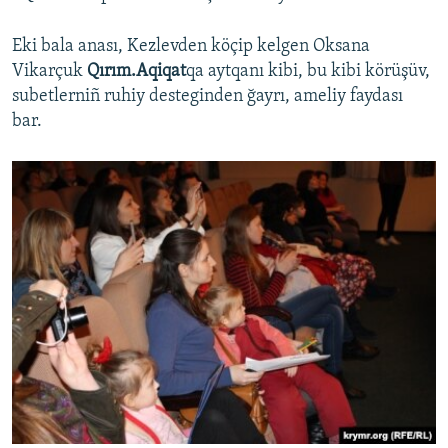
Eki bala anası, Kezlevden köçip kelgen Oksana
Vikarçuk
Qırım.Aqiqat
qa aytqanı kibi, bu kibi körüşüv,
subetlerniñ ruhiy desteginden ğayrı, ameliy faydası
bar.