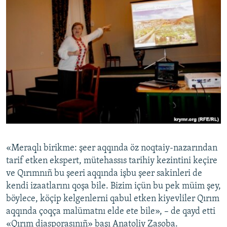
«Meraqlı birikme: şeer aqqında öz noqtaiy-nazarından
tarif etken ekspert, mütehassıs tarihiy kezintini keçire
ve Qırımnıñ bu şeeri aqqında işbu şeer sakinleri de
kendi izaatlarını qoşa bile. Bizim içün bu pek müim şey,
böylece, köçip kelgenlerni qabul etken kiyevliler Qırım
aqqında çoqça malümatnı elde ete bile», – de qayd etti
«Qırım diasporasınıñ» başı Anatoliy Zasoba.