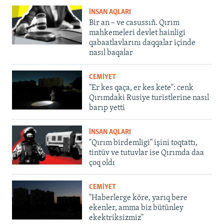
İNSAN AQLARI
Bir an – ve casussıñ. Qırım
mahkemeleri devlet hainligi
qabaatlavlarını daqqalar içinde
nasıl baqalar
CEMİYET
"Er kes qaça, er kes kete": cenk
Qırımdaki Rusiye turistlerine nasıl
barıp yetti
İNSAN AQLARI
"Qırım birdemligi" işini toqtattı,
tintüv ve tutuvlar ise Qırımda daa
çoq oldı
CEMİYET
"Haberlerge köre, yarıq bere
ekenler, amma biz bütünley
ekektriksizmiz"