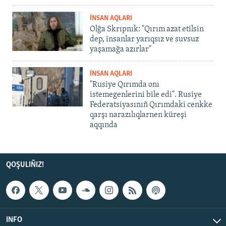
İNSAN AQLARI
Olğa Skrıpnık: "Qırım azat etilsin
dep, insanlar yarıqsız ve suvsuz
yaşamağa azırlar"
İNSAN AQLARI
"Rusiye Qırımda onı
istemegenlerini bile edi". Rusiye
Federatsiyasınıñ Qırımdaki cenkke
qarşı narazılıqlarnen küreşi
aqqında
QOŞULIÑIZ!
INFO