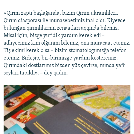
«Qırım zaptı başlağanda, bizim Qırım ukrainlileri,
Qırım diasporası ile munasebetimiz faal oldı. Kiyevde
bulunğan qırımlılarnıñ zenaatları aqqında bilemiz.
Misal içün, bizge yuridik yardım kerek edi –
adliyecimiz kim olğanını bilemiz, oña muracaat etemiz.
Tiş ekimi kerek olsa – bizim stomatologımızğa telefon
etemiz. Birleşip, bir-birimizge yardım kösteremiz.
Qırımdaki dostlarımız bizden yüz çevirse, mında yañı
soyları tapıldı», – dey qadın.