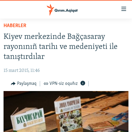
Link
açıqlığı
Esas
HABERLER
mündericege
HABERLER
Kiyev merkezinde Bağçasaray
qaytmaq
SİYASET
Baş
rayonınıñ tarihı ve medeniyeti ile
İQTİSADİYAT
navigatsiyağa
tanıştırdılar
qaytmaq
CEMİYET
Qıdıruvğa
15 mart 2015, 11:46
MEDENİYET
qaytmaq
Paylaşmaq
VPN-siz oquñız
İNSAN AQLARI
VİDEO
SÜRET
BLOGLAR
FİKİR