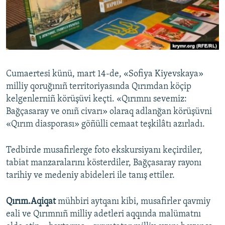
Русский
Українською
QOŞULIÑIZ!
Cumaertesi künü, mart 14-de, «Sofiya Kiyevskaya»
milliy qoruğınıñ territoriyasında Qırımdan köçip
kelgenlerniñ körüşüvi keçti. «Qırımnı sevemiz:
RFE/RS bütün saytları
Bağçasaray ve onıñ civarı» olaraq adlanğan körüşüvni
«Qırım diasporası» göñülli cemaat teşkilâtı azırladı.
Tedbirde musafirlerge foto ekskursiyanı keçirdiler,
tabiat manzaralarını kösterdiler, Bağçasaray rayonı
tarihiy ve medeniy abideleri ile tanış ettiler.
Qırım.Aqiqat
mühbiri aytqanı kibi, musafirler qavmiy
eali ve Qırımnıñ milliy adetleri aqqında malümatnı