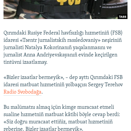
Русский
Українською
Qırımdaki Rusiye Federal havfsızlığı hızmetiniñ (FSB)
QOŞULIÑIZ!
idaresi «Tsentr jurnalistskih rassledovaniy» neşiriniñ
jurnalisti Natalya Kokorinanıñ yaqalanmasını ve
jurnalist Anna Andriyevskayanıñ evinde keçirilgen
tintüvni izaatlamay.
RFE/RS bütün saytları
«Bizler izaatlar bermeyik», – dep ayttı Qırımdaki FSB
idaresi matbuat hızmetiniñ yolbaşçısı Sergey Terehov
Radio Svobodağa
.
Bu malümatnı almaq içün kimge muracaat etmeli
sualine hızmetniñ matbuat kâtibi böyle cevap berdi:
«Siz doğru muracaat ettiñiz, matbuat hızmetiniñ
reberine. Bizler izaatlar bermeyik».