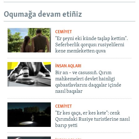
Oqumağa devam etiñiz
CEMİYET
"Er şeyni eki künde taşlap kettim".
Seferberlik qorqusı rusiyelilerni
kene memleketten quva
İNSAN AQLARI
Bir an – ve casussıñ. Qırım
mahkemeleri devlet hainligi
qabaatlavlarını daqqalar içinde
nasıl baqalar
CEMİYET
"Er kes qaça, er kes kete": cenk
Qırımdaki Rusiye turistlerine nasıl
barıp yetti