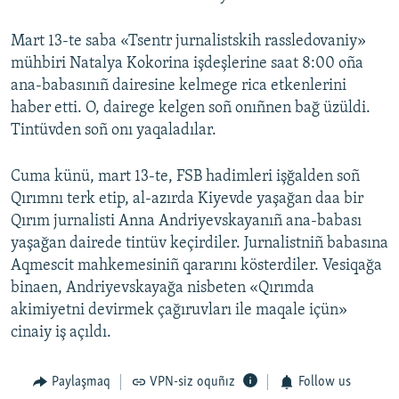
Mart 13-te saba «Tsentr jurnalistskih rassledovaniy»
mühbiri Natalya Kokorina işdeşlerine saat 8:00 oña
ana-babasınıñ dairesine kelmege rica etkenlerini
haber etti. O, dairege kelgen soñ onıñnen bağ üzüldi.
Tintüvden soñ onı yaqaladılar.
Cuma künü, mart 13-te, FSB hadimleri işğalden soñ
Qırımnı terk etip, al-azırda Kiyevde yaşağan daa bir
Qırım jurnalisti Anna Andriyevskayanıñ ana-babası
yaşağan dairede tintüv keçirdiler. Jurnalistniñ babasına
Aqmescit mahkemesiniñ qararını kösterdiler. Vesiqağa
binaen, Andriyevskayağa nisbeten «Qırımda
akimiyetni devirmek çağıruvları ile maqale içün»
cinaiy iş açıldı.
Paylaşmaq
VPN-siz oquñız
Follow us