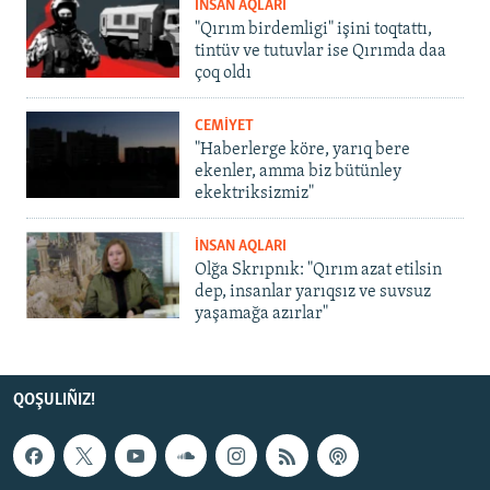
İNSAN AQLARI
"Qırım birdemligi" işini toqtattı,
tintüv ve tutuvlar ise Qırımda daa
çoq oldı
CEMİYET
"Haberlerge köre, yarıq bere
ekenler, amma biz bütünley
ekektriksizmiz"
İNSAN AQLARI
Olğa Skrıpnık: "Qırım azat etilsin
dep, insanlar yarıqsız ve suvsuz
yaşamağa azırlar"
QOŞULIÑIZ!