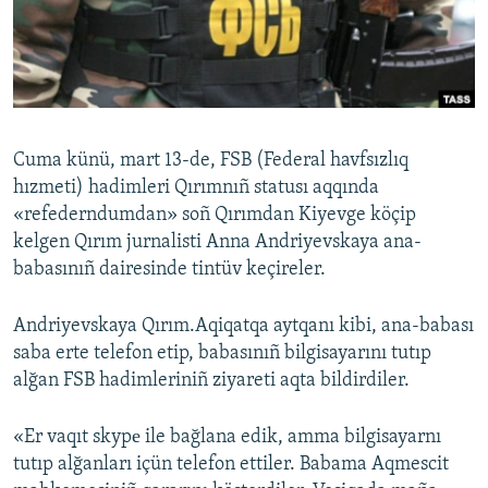
Русский
Українською
QOŞULIÑIZ!
Cuma künü, mart 13-de, FSB (Federal havfsızlıq
hızmeti) hadimleri Qırımnıñ statusı aqqında
«refederndumdan» soñ Qırımdan Kiyevge köçip
RFE/RS bütün saytları
kelgen Qırım jurnalisti Anna Andriyevskaya ana-
babasınıñ dairesinde tintüv keçireler.
Andriyevskaya Qırım.Aqiqatqa aytqanı kibi, ana-babası
saba erte telefon etip, babasınıñ bilgisayarını tutıp
alğan FSB hadimleriniñ ziyareti aqta bildirdiler.
«Er vaqıt skypе ile bağlana edik, amma bilgisayarnı
tutıp alğanları içün telefon ettiler. Babama Aqmescit