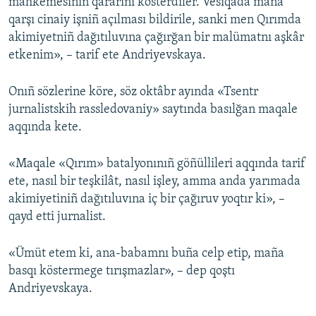
mahkemesiniñ qararını kösterdiler. Vesiqada maña
qarşı cinaiy işniñ açılması bildirile, sanki men Qırımda
akimiyetniñ dağıtıluvına çağırğan bir malümatnı aşkâr
etkenim», – tarif ete Andriyevskaya.
Onıñ sözlerine köre, söz oktâbr ayında «Tsentr
jurnalistskih rassledovaniy» saytında basılğan maqale
aqqında kete.
«Maqale «Qırım» batalyonınıñ göñüllileri aqqında tarif
ete, nasıl bir teşkilât, nasıl işley, amma anda yarımada
akimiyetiniñ dağıtıluvına iç bir çağıruv yoqtır ki», –
qayd etti jurnalist.
«Ümüt etem ki, ana-babamnı buña celp etip, maña
basqı köstermege tırışmazlar», – dep qoştı
Andriyevskaya.