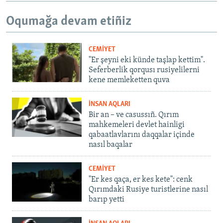
Oqumağa devam etiñiz
CEMİYET
"Er şeyni eki künde taşlap kettim".
Seferberlik qorqusı rusiyelilerni
kene memleketten quva
İNSAN AQLARI
Bir an – ve casussıñ. Qırım
mahkemeleri devlet hainligi
qabaatlavlarını daqqalar içinde
nasıl baqalar
CEMİYET
"Er kes qaça, er kes kete": cenk
Qırımdaki Rusiye turistlerine nasıl
barıp yetti