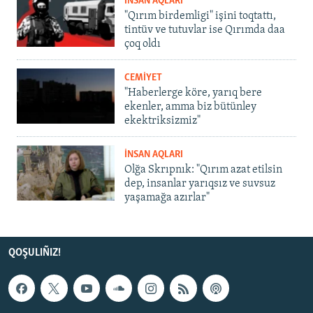
İNSAN AQLARI
"Qırım birdemligi" işini toqtattı,
tintüv ve tutuvlar ise Qırımda daa
çoq oldı
CEMİYET
"Haberlerge köre, yarıq bere
ekenler, amma biz bütünley
ekektriksizmiz"
İNSAN AQLARI
Olğa Skrıpnık: "Qırım azat etilsin
dep, insanlar yarıqsız ve suvsuz
yaşamağa azırlar"
QOŞULIÑIZ!