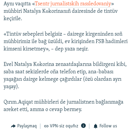
Aynı vaqıtta «
Tsentr jurnalistskih rassledovaniy
»
mühbiri Natalya Kоkorinanıñ dairesinde de tintüv
keçirile.
«Tintüv sebepleri belgisiz – dairege kirgeninden soñ
mühbirimiz ile bağ üzüldi, ev kirişinden FSB hadimleri
kimseni kirsetmey», – dep yaza neşir.
Evel Natalya Kоkorina zenaatdaşlarına bildirgeni kibi,
saba saat sekizlerde oña telefon etip, ana-babası
yaşağan dairge kelmege çağırdılar (özü olardan ayrı
yaşay).
Qırım.Aqiqat mühbirleri de jurnalistnen bağlanmağa
areket etti, amma o cevap bermey.
Paylaşmaq
VPN-siz oquñız
Follow us