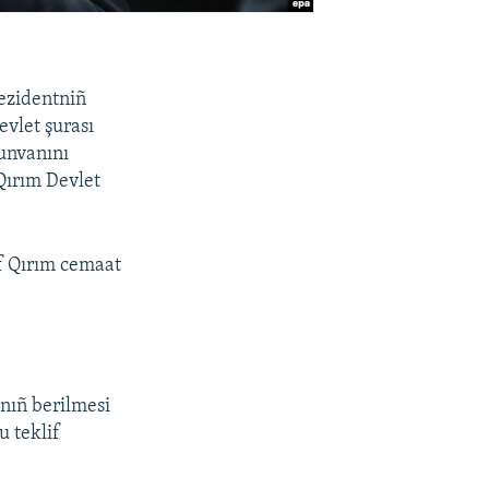
rezidentniñ
evlet şurası
 unvanını
Qırım Devlet
if Qırım cemaat
nıñ berilmesi
 teklif