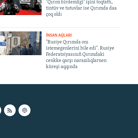
"Qırım birdemligi" işini toqtattı,
tintüv ve tutuvlar ise Qırımda daa
çoq oldı
İNSAN AQLARI
"Rusiye Qırımda onı
istemegenlerini bile edi". Rusiye
Federatsiyasınıñ Qırımdaki
cenkke qarşı narazılıqlarnen
küreşi aqqında