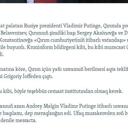
t palatası Rusiye prezidenti Vladimir Putinge, Qırımda p
g Belaventsev, Qırımnıñ şimdiki başı Sergey Aksönovğa ve D
 Konstantinovğa «Qırım cumhuriyetiniñ itibarlı vatandaşı»
 ile buyurdı. Krıminform bildirgeni kibi, bu kibi muracaat 
i.
atına köre, Qırım içün yañı unvannıñ berilmesi aqta tekl
si Grigoriy İoffeden çıqtı.
nı kibi, böyle teşebbüs cemaat institutından olmaq kerek.
sınıñ azası Andrey Malgin Vladimr Putinge itibarlı unvanı
le baqılamı, dep meraqlanğan edi. Ufaq muzakereden soñ bu
– denile messacta.