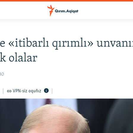
e «itibarlı qırımlı» unvanı
k olalar
:30
VPN-siz oquñız