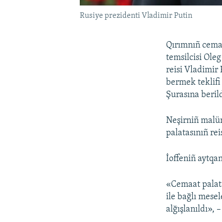
Rusiye prezidenti Vladimir Putin
Qırımnıñ cemaa
temsilcisi Ole
reisi Vladimir
bermek teklifi
Şurasına berild
Neşirniñ malüm
palatasınıñ rei
İoffeniñ aytqa
«Cemaat palata
ile bağlı mese
alğışlanıldı», 