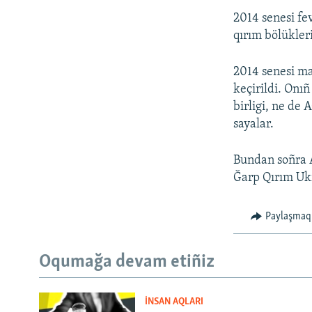
2014 senesi fe
qırım bölükleri
2014 senesi m
keçirildi. Onı
birligi, ne de 
sayalar.
Bundan soñra AQ
Ğarp Qırım Ukr
Paylaşmaq
Oqumağa devam etiñiz
İNSAN AQLARI