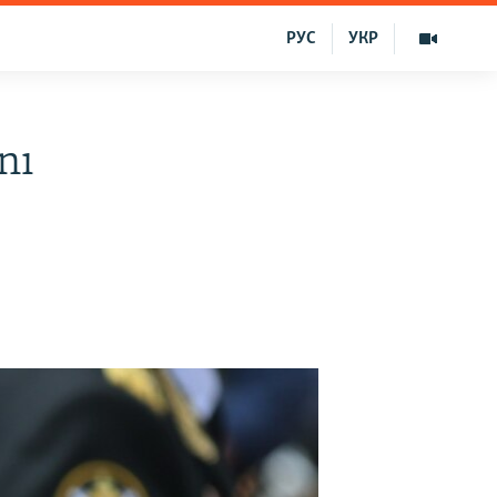
РУС
УКР
nı