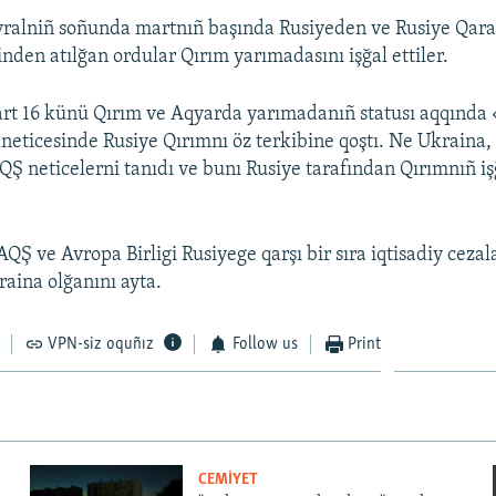
vralniñ soñunda martnıñ başında Rusiyeden ve Rusiye Qara 
nden atılğan ordular Qırım yarımadasını işğal ettiler.
art 16 künü Qırım ve Aqyarda yarımadanıñ statusı aqqınd
ñ neticesinde Rusiye Qırımnı öz terkibine qoştı. Ne Ukraina
AQŞ neticelerni tanıdı ve bunı Rusiye tarafından Qırımnıñ iş
Ş ve Avropa Birligi Rusiyege qarşı bir sıra iqtisadiy cezalar
aina olğanını ayta.
VPN-siz oquñız
Follow us
Print
CEMİYET