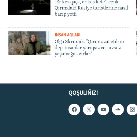
"Er kes qaça, er kes kete": cenk
Qırımdaki Rusiye turistlerine nasıl
barıp yetti
İNSAN AQLARI
Olğa Skrıpnık: "Qırım azat etilsin
dep, insanlar yarıqsız ve suvsuz
yaşamağa azırlar"
QOŞULIÑIZ!