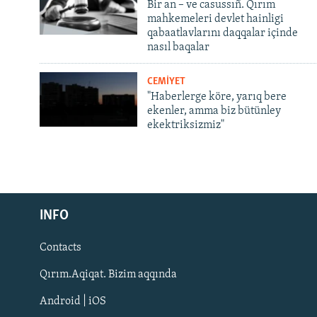
Bir an – ve casussıñ. Qırım
mahkemeleri devlet hainligi
qabaatlavlarını daqqalar içinde
nasıl baqalar
CEMİYET
"Haberlerge köre, yarıq bere
ekenler, amma biz bütünley
ekektriksizmiz"
Русский
INFO
Українською
Contacts
QOŞULIÑIZ!
Qırım.Aqiqat. Bizim aqqında
Android | iOS