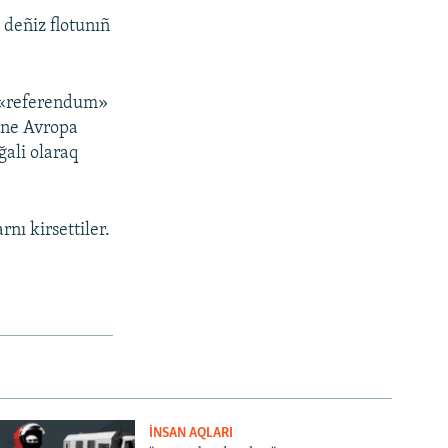
deñiz flotunıñ
a «referendum»
, ne Avropa
ğali olaraq
nı kirsettiler.
İNSAN AQLARI