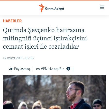
Link
açıqlığı
Esas
HABERLER
mündericege
HABERLER
Qırımda Şevçenko hatırasına
qaytmaq
SİYASET
Baş
mitingniñ üçünci iştirakçisini
İQTİSADİYAT
navigatsiyağa
cemaat işleri ile cezaladılar
qaytmaq
CEMİYET
Qıdıruvğa
12 mart 2015, 18:36
MEDENİYET
qaytmaq
Paylaşmaq
VPN-siz oquñız
İNSAN AQLARI
VİDEO
SÜRET
BLOGLAR
FİKİR