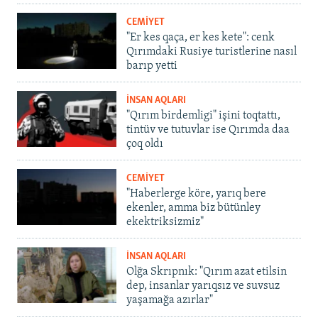
CEMİYET
"Er kes qaça, er kes kete": cenk
Qırımdaki Rusiye turistlerine nasıl
barıp yetti
İNSAN AQLARI
"Qırım birdemligi" işini toqtattı,
tintüv ve tutuvlar ise Qırımda daa
çoq oldı
CEMİYET
"Haberlerge köre, yarıq bere
ekenler, amma biz bütünley
ekektriksizmiz"
İNSAN AQLARI
Olğa Skrıpnık: "Qırım azat etilsin
dep, insanlar yarıqsız ve suvsuz
yaşamağa azırlar"