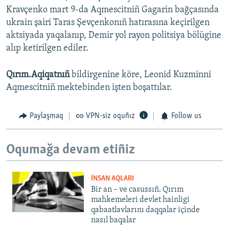
Kravçenko mart 9-da Aqmescitniñ Gagarin bağçasında
ukrain şairi Taras Şevçenkonıñ hatırasına keçirilgen
aktsiyada yaqalanıp, Demir yol rayon politsiya bölügine
alıp ketirilgen ediler.
Qırım.Aqiqatnıñ
bildirgenine köre, Leonid Kuzminni
Aqmescitniñ mektebinden işten boşattılar.
Paylaşmaq
VPN-siz oquñız
Follow us
Oqumağa devam etiñiz
İNSAN AQLARI
Bir an – ve casussıñ. Qırım
mahkemeleri devlet hainligi
qabaatlavlarını daqqalar içinde
nasıl baqalar