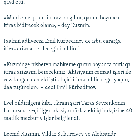
qayd etti.
«Mahkeme qararı ile razı degilim, qanun boyunca
itiraz bidirecek olam», – dey Kuzmin.
Faalniñ adliyecisi Emil Kürbedinov de işbu qararğa
itiraz arizası berilecegini bildirdi.
«Küzminge nisbeten mahkeme qararı boyunca mıtlaqa
itiraz arizasını berecekmiz. Aktsiyanıñ cemaat işleri ile
cezalanğan daa eki iştirakçisi itiraz bildirmege-yoqmı,
daa tüşüneler», – dedi Emil Kürbedinov.
Evel bildirilgeni kibi, ukrain şairi Taras Şevçenkonıñ
hatırasına keçirilgen aktsiyanıñ daa eki iştirakçisine 40
saatlik mecburiy işler belgilendi.
Leonid Kuzmin, Vildar Şukurciyev ve Aleksandr