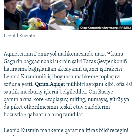
Русский
Українською
Leonid Kuzmin
QOŞULIÑIZ!
Aqmescitniñ Demir yol mahkemesinde mart 9 künü
Gagarin bağçasındaki ukrain şairi Taras Şevçenkonıñ
RFE/RS bütün saytları
hatırasına bağışlanğan aktsiyanıñ üçünci iştirakçisi
Leonid Kuzminniñ işi boyunca mahkeme toplaşuvı
soñuna yetti.
Qırım.Aqiqat
mühbiri aytqanı kibi, oña 40
saatlik mecburiy işlerni belgilediler. Onı Rusiye
qanunlarına köre «toplaşuv, miting, numayış, yürüş ya
da piket ötkerilmesiniñ teşkil etüv qaidelerini
bozuvda» qabaatlı olaraq tanıdılar.
Leonid Kuzmin mahkeme qararına itiraz bildirecegini